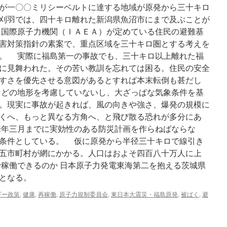
が一〇〇ミリシーベルトに達する地域が原発から三十キロ
刈羽では、四十キロ離れた新潟県魚沼市にまで及ぶことが
国際原子力機関（ＩＡＥＡ）が定めている住民の避難基
害対策指針の素案で、重点区域を三十キロ圏とする考えを
。 実際に福島第一の事故でも、三十キロ以上離れた福
に見舞われた。その苦い教訓を忘れては困る。住民の安全
すさを優先させる意図があるとすれば本末転倒も甚だし
どの地形を考慮していないし、大ざっぱな気象条件を基
。現実に事故が起きれば、風の向きや強さ、爆発の規模に
くへ、もっと異なる方角へ、と飛び散る恐れが多分にあ
年三月までに実効性のある防災計画を作らねばならな
条件としている。 仮に原発から半径三十キロで線引き
五市町村が網にかかる。人口はおよそ四百八十万人に上
で稼働できるのか 日本原子力発電東海第二を抱える茨城県
となる。
ギー政策
,
健康
,
再稼働
,
原子力規制委員会
,
東日本大震災・福島原発
,
被ばく
,
避