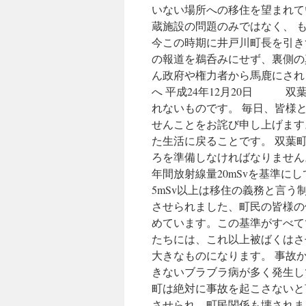
いない場所への移住を望まれて
蔵施設の問題のみではなく、 
今この時期に井戸川町長を引き
の報道を鵜呑みにせず、裏側の
ん政府や権力者から馬鹿にされる
へ 平成24年12月20日 双
れないものです。 毎日、皆様
せんことをお詫び申し上げます
た生活に戻ることです。 双葉
ろを準備しなければなりません
年間放射線量20mSvを基準に
5mSv以上は移住の義務と言
させられました、町民の皆様の
めています。この基準がすべて
たちには、これ以上被ばくはさ
大きなものになります。 事故
きないブラブラ病が多く発生し
町は絶対に事故を起こさないと
させられ、町民関係も壊されま