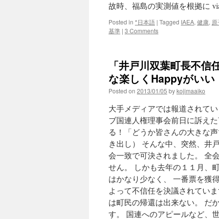
故時、福島の実測値を根拠に vi
Posted in
*日本語
|
Tagged
IAEA
,
健康
,
原
基準
|
3 Comments
「井戸川双葉町長不信任
な楽しくHappyがいい
Posted on
2013/01/05
by
kojimaaiko
大手メディアでは報道されてい
ブ国連人権理事会前日に訴えた
る！「どうか皆さんの大きな声で
き出し） そんな中、突然、井
会一致で可決されました。 全
せん。 しかも去年の１１月、
はかなり少なく、 一番票を獲
よって不信任を決議されていま
は町民の帰還は出来ない。 だ
す。 国連へのアピールなど、