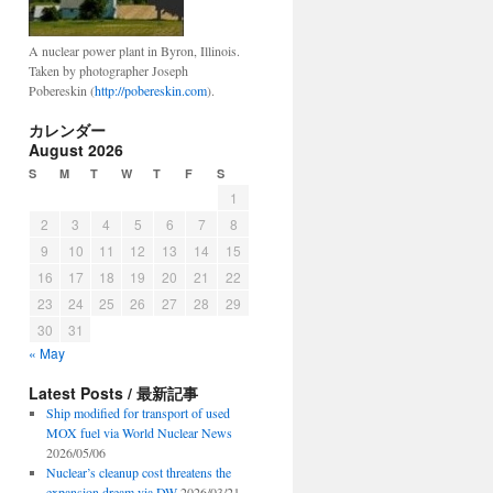
A nuclear power plant in Byron, Illinois.
Taken by photographer Joseph
Pobereskin (
http://pobereskin.com
).
カレンダー
August 2026
S
M
T
W
T
F
S
1
2
3
4
5
6
7
8
9
10
11
12
13
14
15
16
17
18
19
20
21
22
23
24
25
26
27
28
29
30
31
« May
Latest Posts / 最新記事
Ship modified for transport of used
MOX fuel via World Nuclear News
2026/05/06
Nuclear’s cleanup cost threatens the
expansion dream via DW
2026/03/21