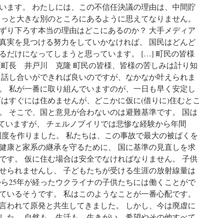
います。 わたしには、この不信任決議の理由は、中間貯
もっと大きな別のところにあるように思えてなりません。
ずり下ろす本当の理由はどこにあるのか？ 大手メディア
真実を見つける努力をしていかなければ、 国民はどんど
だけになってしまうと思っています。 […] 町民の皆様
葉町長 井戸川 克隆 町民の皆様、皆様の苦しみは計り知
と話し合いができれば良いのですが、なかなか叶えられま
。 私が一番に取り組んでいますのが、一日も早く安定し
町はすぐには住めませんが、どこかに仮に(借りに)住むとこ
。 そこで、国と意見が合わないのは避難基準です。 国は
していますが、 チェルノブイリでは悲惨な経験から年間
う制度を作りました。 私たちは、この事故で最大の被ばくを
健康と家系の継承を守るために、 国に基準の見直しを求
です。 仮に住む場合は安全でなければなりません。 子供
せられませんし、 子どもたちが受ける生涯の放射線量は
から25年が経ったウクライナの子供たちには働くことがで
ているそうです。 私はこのようなことが一番心配です。
言われて原発と共生してきました。 しかし、今は廃虚に
した。 自然も、生活も、生きがい、希望やその他すべて