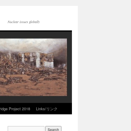
Nuclear issues globally
idge Project 2018
Links/リンク