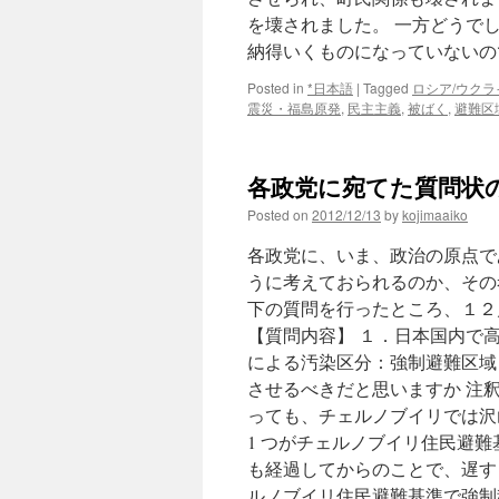
を壊されました。 一方どうで
納得いくものになっていないの
Posted in
*日本語
|
Tagged
ロシア/ウクラ
震災・福島原発
,
民主主義
,
被ばく
,
避難区
各政党に宛てた質問状の
Posted on
2012/12/13
by
kojimaaiko
各政党に、いま、政治の原点で
うに考えておられるのか、その考
下の質問を行ったところ、１２
【質問内容】 １．日本国内で
による汚染区分：強制避難区域
させるべきだと思いますか 注
っても、チェルノブイリでは沢
1 つがチェルノブイリ住民避
も経過してからのことで、遅す
ルノブイリ住民避難基準で強制