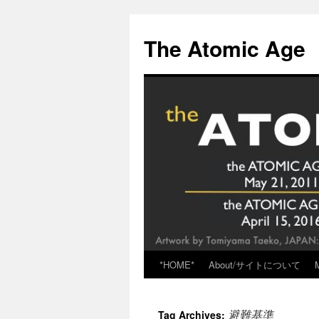
Skip
to
The Atomic Age
content
*HOME*
About/サイトについて
避難基準
Tag Archives: