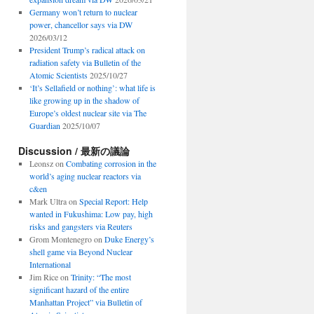
Germany won’t return to nuclear
power, chancellor says via DW
2026/03/12
President Trump’s radical attack on
radiation safety via Bulletin of the
Atomic Scientists
2025/10/27
‘It’s Sellafield or nothing’: what life is
like growing up in the shadow of
Europe’s oldest nuclear site via The
Guardian
2025/10/07
Discussion / 最新の議論
Leonsz
on
Combating corrosion in the
world’s aging nuclear reactors via
c&en
Mark Ultra
on
Special Report: Help
wanted in Fukushima: Low pay, high
risks and gangsters via Reuters
Grom Montenegro
on
Duke Energy’s
shell game via Beyond Nuclear
International
Jim Rice
on
Trinity: “The most
significant hazard of the entire
Manhattan Project” via Bulletin of