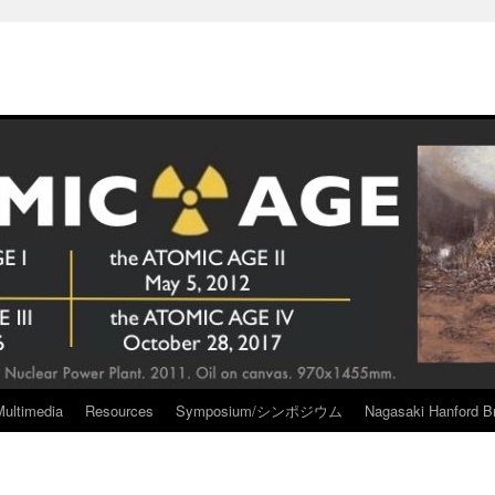
Multimedia
Resources
Symposium/シンポジウム
Nagasaki Hanford Br