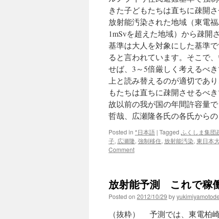
きた子どもたちは直ちに疎開さ
放射能汚染された地域（東電福
1mSvを超えた地域）から疎
基準は大人を対象にした基準で
ると言われています。そこで、
せば、3～5倍厳しく考えるべき
上と読み替えるのが適切であり
もたちは直ちに疎開させるべき
故以前の我が国の年間許容量で
哲哉、広瀬隆各氏の各氏からの
Posted in
*日本語
|
Tagged
ふくしま集団
子
,
広瀬隆
,
強制移住
,
放射能汚染
,
東日本
Comment
放射能予測 これで稼働で
Posted on
2012/10/29
by
yukimiyamotod
（抜粋） 予測では、東電柏崎