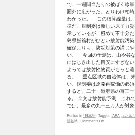
で、一週間当たりの被ばく線量
圏外に広がった。とりわけ柏崎
わかった。 この積算線量は、
準だ。規制委は新しい原子力災
示しているが、極めて不十分だ
島県飯舘村がひどい放射能汚染
確保よりも、防災対策の講じや
い。 今回の予測は、山や谷な
にはじき出した目安にすぎない
よっては放射性物質がもっと遠
る。 重点区域の自治体は、来
い。規制委は原発再稼働の必須
すると、二十一道府県の百三十
る。 全文は放射能予測 これ
では、最多の九十三万人が対象
Posted in
*日本語
|
Tagged
IAEA
,
エネル
on
難基準
|
Comments Off
放
射