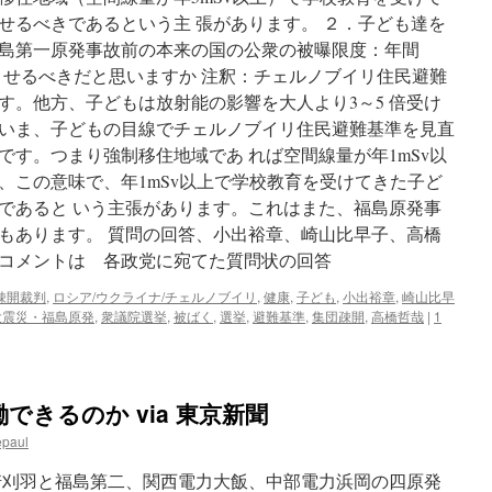
決」
せるべきであるという主 張があります。 ２．子ども達を
に
島第一原発事故前の本来の国の公衆の被曝限度：年間
つ
い
開させるべきだと思いますか 注釈：チェルノブイリ住民避難
て
す。他方、子どもは放射能の影響を大人より3～5 倍受け
via
いま、子どもの目線でチェルノブイリ住民避難基準を見直
み
ん
です。つまり強制移住地域であ れば空間線量が年1mSv以
な
、この意味で、年1mSv以上で学校教育を受けてきた子ど
楽
であると いう主張があります。これはまた、福島原発事
し
く
もあります。 質問の回答、小出裕章、崎山比早子、高橋
Happy
コメントは 各政党に宛てた質問状の回答
が
い
疎開裁判
,
ロシア/ウクライナ/チェルノブイリ
,
健康
,
子ども
,
小出裕章
,
崎山比早
い
大震災・福島原発
,
衆議院選挙
,
被ばく
,
選挙
,
避難基準
,
集団疎開
,
高橋哲哉
|
1
きるのか via 東京新聞
epaul
刈羽と福島第二、関西電力大飯、中部電力浜岡の四原発