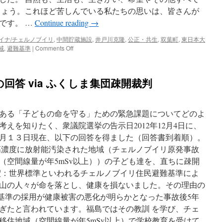
しょう。これほど苦しんでいる私たちの思いは、皆さんが
です。 …
Continue reading
→
イナ/チェルノブイリ
,
中間貯蔵施設
,
井戸川克隆
,
公正・共生
,
双葉町
,
東日本大
on
域
,
避難基準
|
Comments Off
「井
戸
川
回答 via ふくしま集団疎開裁判
双
葉
町
長
ある「子どもの命を守る」ための緊急課題についてどのよ
不
えを知りたく、衆議院選挙の告示日2012年12月4日に、
信
月１３日現在、以下の回答を得ました（回答書到着順）。
任
決
高濃度に放射能汚染された地域（チェルノブイリ原発事故
議
（空間線量が年5mSv以上））の子ども達を、直ちに疎開
を
釈：世界標準といわれるチェルノブイリ住民避難基準によ
全
会
山の人々が命を落とし、健康を損ないました。その理由の
一
難基準の採用が健康被害の悪化が明らかとなった事故後5年
致
ぎたと言われています。福島ではその教訓 を学び、チェ
で
可
移住地域（空間線量が年5mSv以上）で学校教育を受けて