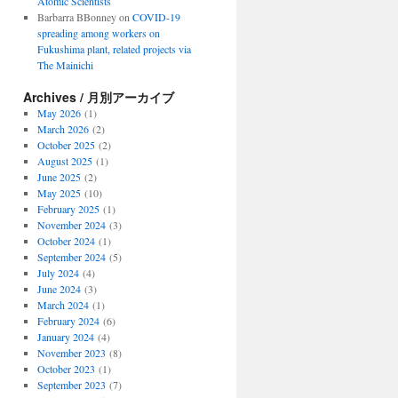
Atomic Scientists
Barbarra BBonney
on
COVID-19
spreading among workers on
Fukushima plant, related projects via
The Mainichi
Archives / 月別アーカイブ
May 2026
(1)
March 2026
(2)
October 2025
(2)
August 2025
(1)
June 2025
(2)
May 2025
(10)
February 2025
(1)
November 2024
(3)
October 2024
(1)
September 2024
(5)
July 2024
(4)
June 2024
(3)
March 2024
(1)
February 2024
(6)
January 2024
(4)
November 2023
(8)
October 2023
(1)
September 2023
(7)