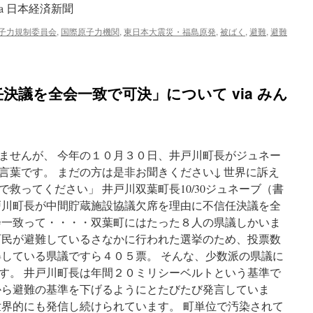
a 日本経済新聞
子力規制委員会
,
国際原子力機関
,
東日本大震災・福島原発
,
被ばく
,
避難
,
避難
決議を全会一致で可決」について via みん
ませんが、 今年の１０月３０日、井戸川町長がジュネー
言葉です。 まだの方は是非お聞きください↓ 世界に訴え
救ってください」 井戸川双葉町長10/30ジュネーブ（書
戸川町長が中間貯蔵施設協議欠席を理由に不信任決議を全
会一致って・・・・双葉町にはたった８人の県議しかいま
町民が避難しているさなかに行われた選挙のため、投票数
得している県議ですら４０５票。 そんな、少数派の県議に
す。 井戸川町長は年間２０ミリシーベルトという基準で
から避難の基準を下げるようにとたびたび発言していま
世界的にも発信し続けられています。 町単位で汚染されて