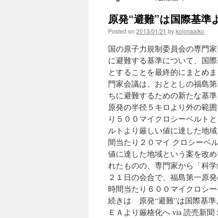
原発“避難”は国際基準よ
Posted on
2013/01/21
by
kojimaaiko
国の原子力規制委員会の専門家
に避難する基準について、国際
とすることを最終的にまとめま
門家会議は、おととしの福島第
ちに避難するための新たな基準
原発の半径５キロより外の範囲
り５００マイクロシーベルトと
ルトより厳しい値に達した地域
間当たり２０マイ クロシーベ
値に達した地域という案を改め
れたものの、専門家から「科学
２１日の会合で、福島第一原発
時間当たり６００マイクロシー
続きは 原発“避難”は国際基
ＥＡより厳格化へ via 読売新