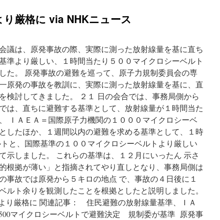
り厳格に via NHKニュース
会議は、原発事故の際、実際に測った放射線量を基に直ち
基準より厳しい、１時間当たり５００マイクロシーベルト
した。 原発事故の避難を巡って、原子力規制委員会の専
一原発の事故を教訓に、実際に測った放射線量を基に、直
を検討してきました。 ２１ 日の会合では、事務局側から
では、直ちに避難する基準として、放射線量が１時間当た
、 ＩＡＥＡ＝国際原子力機関の１０００マイクロシーベ
としたほか、１週間以内の避難を求める基準として、１時
ルトと、国際基準の１００マイクロシーベルトより厳しい
て示しました。 これらの基準は、１２月にいったん 示さ
的根拠が薄い」と指摘されてやり直しとなり、事務局側は
の事故では原発から５キロの地点 で、事故の４日後に１
ベルト余りを観測したことを根拠としたと説明しました。
準より厳格に 関連記事： 住民避難の放射線量基準、ＩＡ
聞 500マイクロシーベルトで避難決定 規制委が基準 原発事