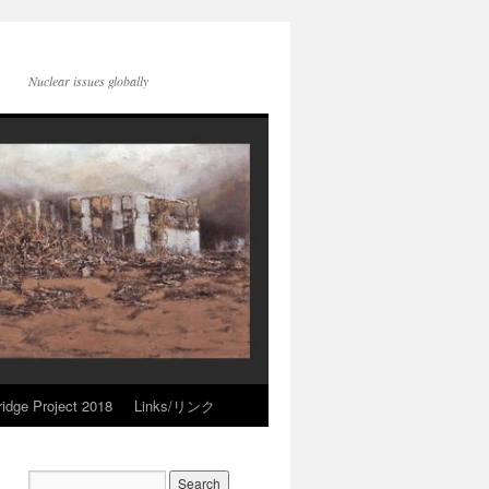
Nuclear issues globally
idge Project 2018
Links/リンク