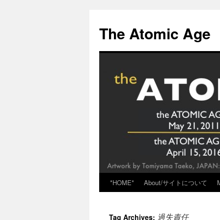
Skip
to
The Atomic Age
content
*HOME*
About/サイトについて
過失責任
Tag Archives: