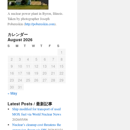
A nuclear power plant in Byron, Illinois.
Taken by photographer Joseph
Pobereskin (
http://pobereskin.com
).
カレンダー
August 2026
S
M
T
W
T
F
S
1
2
3
4
5
6
7
8
9
10
11
12
13
14
15
16
17
18
19
20
21
22
23
24
25
26
27
28
29
30
31
« May
Latest Posts / 最新記事
Ship modified for transport of used
MOX fuel via World Nuclear News
2026/05/06
Nuclear’s cleanup cost threatens the
expansion dream via DW
2026/03/21