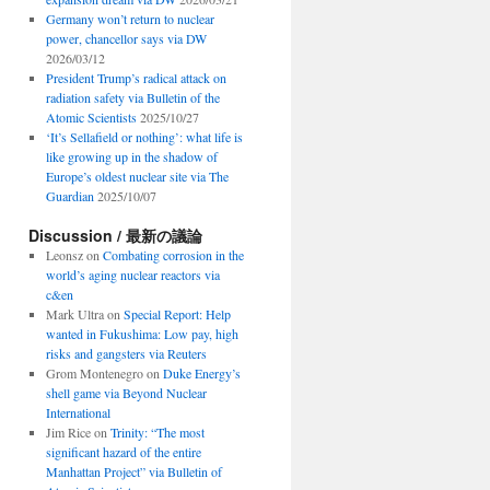
Germany won’t return to nuclear
power, chancellor says via DW
2026/03/12
President Trump’s radical attack on
radiation safety via Bulletin of the
Atomic Scientists
2025/10/27
‘It’s Sellafield or nothing’: what life is
like growing up in the shadow of
Europe’s oldest nuclear site via The
Guardian
2025/10/07
Discussion / 最新の議論
Leonsz
on
Combating corrosion in the
world’s aging nuclear reactors via
c&en
Mark Ultra
on
Special Report: Help
wanted in Fukushima: Low pay, high
risks and gangsters via Reuters
Grom Montenegro
on
Duke Energy’s
shell game via Beyond Nuclear
International
Jim Rice
on
Trinity: “The most
significant hazard of the entire
Manhattan Project” via Bulletin of