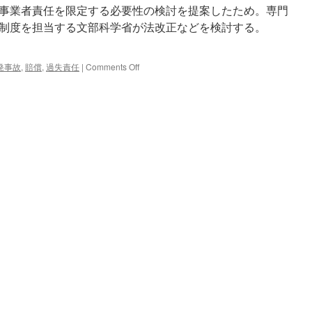
事業者責任を限定する必要性の検討を提案したため。専門
制度を担当する文部科学省が法改正などを検討する。
on
発事故
,
賠償
,
過失責任
|
Comments Off
原
発
事
業
者
の
事
故
賠
償
に
上
限
案
超
え
た
分
は