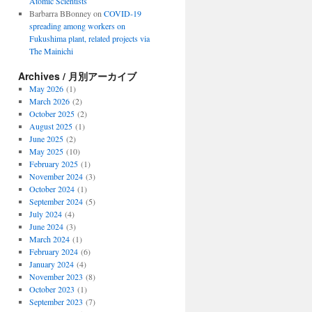
Atomic Scientists
Barbarra BBonney
on
COVID-19
spreading among workers on
Fukushima plant, related projects via
The Mainichi
Archives / 月別アーカイブ
May 2026
(1)
March 2026
(2)
October 2025
(2)
August 2025
(1)
June 2025
(2)
May 2025
(10)
February 2025
(1)
November 2024
(3)
October 2024
(1)
September 2024
(5)
July 2024
(4)
June 2024
(3)
March 2024
(1)
February 2024
(6)
January 2024
(4)
November 2023
(8)
October 2023
(1)
September 2023
(7)