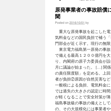
原発事業者の事故賠償に
聞
Posted on
2016/10/01
by
重大な原発事故を起こした電
気料金などの国民負担で補う「
門部会が近く示す。現行の無限
東京電力福島第一原発の事故
で備える最高１２００億円を大
り、内閣府の原子力委員会が設
月に議論が始まった。 […] 
の責任限度額」を定める。上回
者が負担②原因が自然災害など
一般税による負担、電気料金に
では過失の大きさの認定に時間
が軽くなることで安全対策が薄
福島事故級の事故の備えとして
の、その大規模化には事業者や