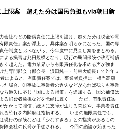
上限案 超えた分は国民負担もvia朝日新
力会社などの賠償責任に上限を設け、超えた分は税金や電
有限責任」案が浮上し、具体案が明らかになった。国の専
責任制度と比べながら、今年度中に見直し案をまとめる。
による損害は兆円規模となり、現行の民間保険や政府補償
きく超えた。電力業界から有限責任化を求める声が強ま
けた専門部会（部会長＝浜田純一・前東大総長）で昨年５
関係者によると、有限責任案では、事業者負担に「相当高額
った場合、①事故に事業者の過失などがあれば残りも事業
なら過失に応じ「国による補償」を追加する。国の補償は
よる消費者負担などを念頭に置く。 ただ、有限責任案
がかかって賠償手続きに支障が生じる問題や、事業者責任
れる恐れを内閣府は指摘する。 いまの無限責任でも、
は現行の保険などは「少なすぎる」との指摘があるもの
保険会社の反発が予想される。 今回の議論が始まった