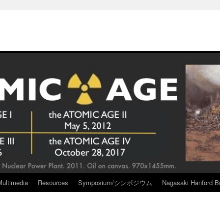
Multimedia
Resources
Symposium/シンポジウム
Nagasaki Hanford Br