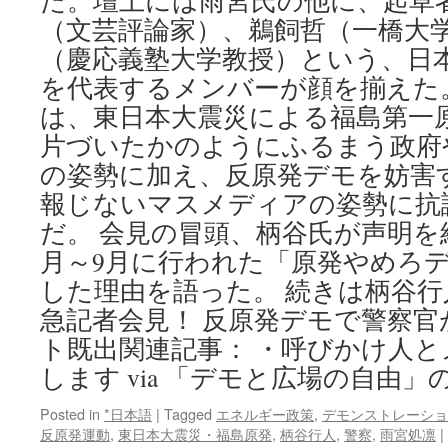
た。壇上には雨宮氏の他に、起草
堅
（文芸評論家）、鵜飼哲（一橋大
牢
（慶応義塾大学教授）という、日
―
炭
を代表するメンバーが顔を揃えた
小
は、東日本大震災による福島第一
屋
に
片づいたかのようにふるまう政府
身
の姿勢に加え、反原発デモを妨害
を
潜
報じないマスメディアの姿勢に抗
め
だ。 会見の冒頭、柄谷氏が声明を
る
月～9月に行われた「原発やめろ
電
力
した理由を語った。 続きは柄谷
業
急記者会見！ 反原発デモで警察官が
界
の
ト既出関連記事： ・呼びかけ人
最
します via 「デモと広場の自由
高
権
Posted in
*日本語
|
Tagged
エネルギー政策
,
デモンストレーショ
力
反原発運動
,
東日本大震災・福島原発
,
柄谷行人
,
警察
,
雨宮処凛
|
者