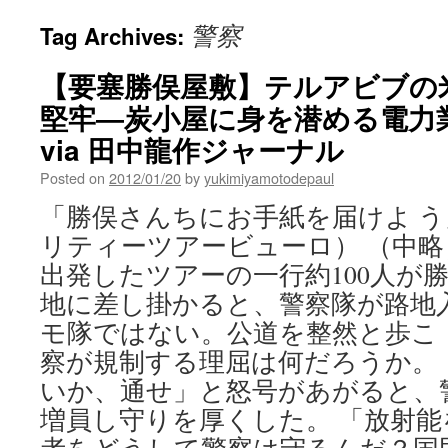
警察
Tag Archives:
【要塞勝俣屋敷】テルアビブの
堅牢―炭小屋に身を潜める電力
via 田中龍作ジャーナル
Posted on
2012/01/20
by
yukimiyamotodepaul
「勝俣さんちにお手紙を届けよ 
リティーツアービューロ） （中略
出発したツアーの一行約100人が
地に差し掛かると、警察隊が路地
モ隊ではない。公道を整然と歩こ
察が規制する理屈は何だろうか。
いか、通せ」と怒号があがると、
増員し守りを厚くした。 「放射