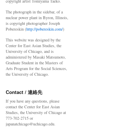
copyright artist Tomiyama Taeko.
The photograph in the sidebar, of a
nuclear power plant in Byron, Illinois,
is copyright photographer Joseph
Pobereskin (
http://pobereskin.com/
)
This website was designed by the
Center for East Asian Studies, the
University of Chicago, and is
administered by Masaki Matsumoto,
Graduate Student in the Masters of
Arts Program for the Social Sciences,
the University of Chicago.
Contact / 連絡先
If you have any questions, please
contact the Center for East Asian
Studies, the University of Chicago at
773-702-2715 or
japanatchicago@uchicago.edu.