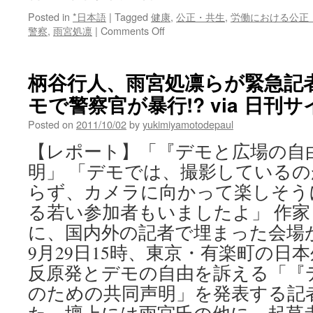
Posted in
*日本語
|
Tagged
健康
,
公正・共生
,
労働における公正
on
警察
,
雨宮処凛
|
Comments Off
【要
塞
勝
柄谷行人、雨宮処凛らが緊急記
俣
モで警察官が暴行!? via 日刊
屋
敷】
Posted on
2011/10/02
by
yukimiyamotodepaul
テ
ル
【レポート】「『デモと広場の自
ア
明」 「デモでは、撮影している
ビ
ブ
らず、カメラに向かって楽しそう
の
る若い参加者もいましたよ」 作
米
国
に、国内外の記者で埋まった会場
大
9月29日15時、東京・有楽町の日
使
館
反原発とデモの自由を訴える「『
よ
のための共同声明」を発表する記
り
も