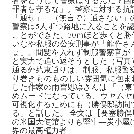
者をどうして警察は守るんだ？国
罪者を守るな」。警察に対する抗
「通せ」「（無言で）通さない」
警察は5人ずつ路地に入ることを
ことができた。30ｍほど歩くと勝
いなや私服の公安刑事が「龍作さ
ょ」。間髪を入れず制服警察官が
と実力で追い返そうとした（写真
通る外苑東通りは、制服、私服警
り巻きものものしい雰囲気に包ま
した作家の雨宮処凛さんは 「（
めムードになっている。ウヤムヤ
可視化するためにも（勝俣邸訪問
る」と話した。 全文は【要塞勝
の米国大使館よりも堅牢―炭小屋
界の最高権力者