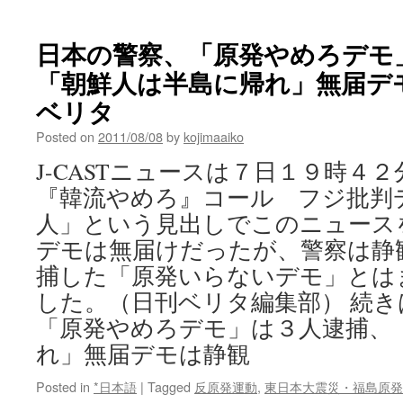
via
田
中
日本の警察、「原発やめろデモ
龍
「朝鮮人は半島に帰れ」無届デモは
作
ジ
ベリタ
ャ
ー
Posted on
2011/08/08
by
kojimaaiko
ナ
J-CASTニュースは７日１９時４
ル
『韓流やめろ』コール フジ批判デ
人」という見出しでこのニュース
デモは無届けだったが、警察は静
捕した「原発いらないデモ」とは
した。（日刊ベリタ編集部） 続き
「原発やめろデモ」は３人逮捕、
れ」無届デモは静観
Posted in
*日本語
|
Tagged
反原発運動
,
東日本大震災・福島原発