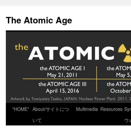
Skip
to
The Atomic Age
content
*HOME*
About/サイトにつ
Multimedia
Resources
Sy
いて
ウ