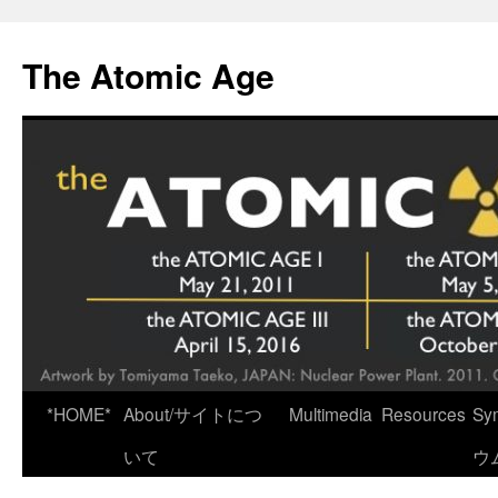
Skip
to
The Atomic Age
content
*HOME*
About/サイトにつ
Multimedia
Resources
Sy
いて
ウ