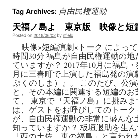
自由民権運動
Tag Archives:
天福ノ島よ 東京版 映像と
Posted on
2018/06/02
by
nfield
映像×短編演劇×トーク によって
時間30分​ 福島が自由民権運動の
ていますか？ 2017年10月に福島・
月に三春町で上演した福島発の演
ぷくのしま）』。 このたび、公
と、その本編に関連する短編のお
て、 東京で『天福ノ島』に挑みま
は、ゲストをお呼びしてのトークも
が、自由民権運動の非常に盛んな
知っていますか？ 板垣退助を生
「西の土佐、東の福島」と言われ