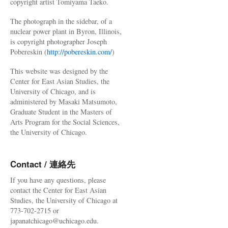
copyright artist Tomiyama Taeko.
The photograph in the sidebar, of a
nuclear power plant in Byron, Illinois,
is copyright photographer Joseph
Pobereskin (
http://pobereskin.com/
)
This website was designed by the
Center for East Asian Studies, the
University of Chicago, and is
administered by Masaki Matsumoto,
Graduate Student in the Masters of
Arts Program for the Social Sciences,
the University of Chicago.
Contact / 連絡先
If you have any questions, please
contact the Center for East Asian
Studies, the University of Chicago at
773-702-2715 or
japanatchicago@uchicago.edu.