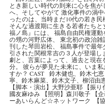
とき新しい時代の到来に心を焦が
へ、そしてやがて 激化事件の渦
ったのは、当時まだ10代の若き民権
そんな過渡期に生きる若者たちと
福ノ島』には、 福島自由民権運動
の甥の河野広体、 東北初の政治雑
刊した琴田岩松、 福島事件で最年
引された関根常吉の３人が登場します
劇と、言葉によって、過去と現在を
分。 彼らが夢見た未来に、いま
すか？ CAST 鈴木健也、鈴木七
寧、鈴木麻菜、鈴木文子、柳沼由恵、
【脚本・演出】大野沙亜耶 【振り
國友麻ゆみ 【照明】森川敬子 【企
ーあいらんど☆ネットワーク ​ 【