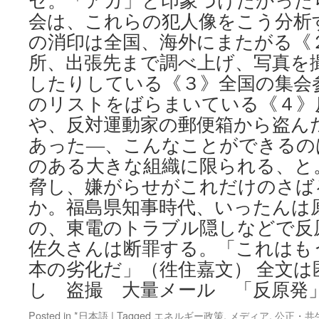
セ。「アカ」と印象づけたかった
会は、これらの犯人像をこう分析
の消印は全国、海外にまたがる《
所、出張先まで調べ上げ、写真を
したりしている《３》全国の集会
のリストをばらまいている《４》
や、反対運動家の郵便箱から盗ん
あった―、こんなことができるの
のある大きな組織に限られる、と。
脅し、嫌がらせがこれだけのさば
か。福島県知事時代、いったんは
の、東電のトラブル隠しなどで反
佐久さんは断罪する。「これはも
本の劣化だ」（徃住嘉文） 全文は
し 盗撮 大量メール 「反原発
Posted in
*日本語
|
Tagged
エネルギー政策
,
メディア
,
公正・共