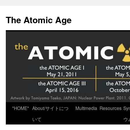
Skip
to
The Atomic Age
content
*HOME*
About/サイトにつ
Multimedia
Resources
Sy
いて
ウ