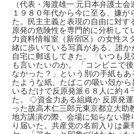
（代表・海渡雄一 元日本弁護士会
１９８０年代から今に至る、嫌が
た。民主主義と表現の自由に対す
原発の危険性を専門的に分析して
力資料情報室（新宿区）の女性ス
緒に歩いている写真がある。誰か
自宅に郵送してきた。「いつも見
も言いたいのか。 「コンビニで
なかった？」という別の手紙もあ
たような紙、たばこの吸い殻から
いるだけで反原発派６８人に約４
た。 ◇資金力ある組織か 反原発
った故高木仁三郎元東京都立大助
地方講演の際、会場に知らない贈
り届いた。共産党の名前入りは豪