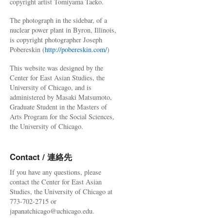
copyright artist Tomiyama Taeko.
The photograph in the sidebar, of a
nuclear power plant in Byron, Illinois,
is copyright photographer Joseph
Pobereskin (
http://pobereskin.com/
)
This website was designed by the
Center for East Asian Studies, the
University of Chicago, and is
administered by Masaki Matsumoto,
Graduate Student in the Masters of
Arts Program for the Social Sciences,
the University of Chicago.
Contact / 連絡先
If you have any questions, please
contact the Center for East Asian
Studies, the University of Chicago at
773-702-2715 or
japanatchicago@uchicago.edu.