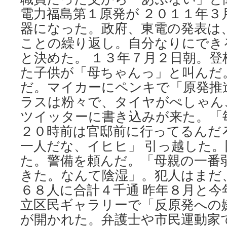
電力福島第１原発が ２０１１年３
器になった。政府、東電の発表は
ことの繰り返し。自分なりにでき
と決めた。 １３年７月２日朝。
た子供が「母ちゃんっ」と叫んだ
だ。マイカーにペンキで「原発推
ラスは粉々で、タイヤがぺしゃん
ツイッターに書き込みが来た。「
２０時前は官邸前に行ってるんだ
一人だな、イヒヒ」 引っ越した
た。警備を頼んだ。「母親の一番
きた。なんて陰湿」。犯人はまだ
６８人に合計４千通 昨年８月と今
立区民ギャラリーで「反原発への
が開かれた。弁護士や市民運動家