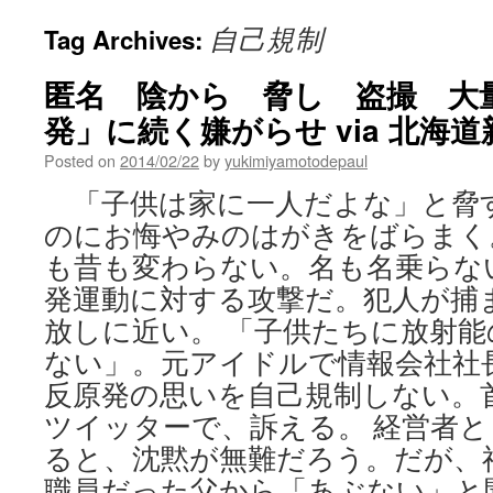
自己規制
Tag Archives:
匿名 陰から 脅し 盗撮 大
発」に続く嫌がらせ via 北海道
Posted on
2014/02/22
by
yukimiyamotodepaul
「子供は家に一人だよな」と脅
のにお悔やみのはがきをばらまく
も昔も変わらない。名も名乗らな
発運動に対する攻撃だ。犯人が捕
放しに近い。 「子供たちに放射
ない」。元アイドルで情報会社社
反原発の思いを自己規制しない。
ツイッターで、訴える。 経営者
ると、沈黙が無難だろう。だが、
職員だった父から「あぶない」と