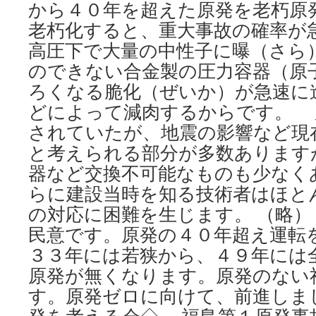
から４０年を超えた原発を老朽原
老朽化すると、重大事故の確率が
高圧下で大量の中性子に曝（さら
のできない合金製の圧力容器（原
ろくなる脆化（ぜいか）が急速に
どによって減肉するからです。 
されていたが、地震の影響など現
と考えられる部分が多数あります
器など交換不可能なものも少なく
らに建設当時を知る技術者はほと
の対応に困難を生じます。 （略）
民意です。原発の４０年超え運転
３３年には若狭から、４９年には
原発が無くなります。原発のない
す。原発ゼロに向けて、前進しま