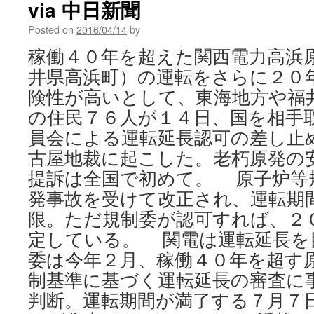
via 中日新聞
Posted on
2016/04/14
by
稼働４０年を超えた関西電力高浜
井県高浜町）の運転をさらに２０
険性が高いとして、東海地方や福
の住民７６人が１４日、国を相手
員会による運転延長認可の差し止
古屋地裁に起こした。老朽原発の
提訴は全国で初めて。 原子炉等
発事故を受けて改正され、運転期
限。ただ規制委が認可すれば、２
定している。 関電は運転延長を
委は今年２月、稼働４０年を超す
制基準に基づく運転延長の審査に
判断。運転期間が満了する７月７