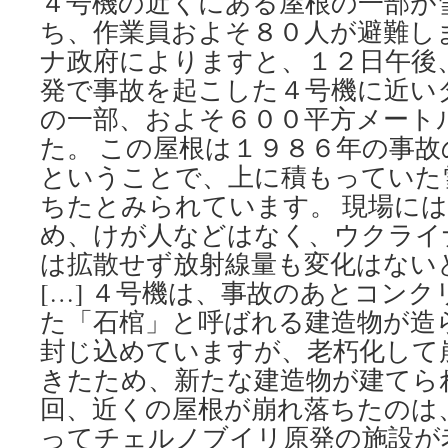
４号機の近くにある屋根の一部が
ち、作業員およそ８０人が避難し
ナ政府によりますと、１２日午後
発で事故を起こした４号機に近い
の一部、およそ６００平方メート
た。 この屋根は１９８６年の事
ということで、上に積もっていた
ちたとみられています。 現場に
め、けが人などはなく、ウクライ
は拡散せず放射線量も変化はない
[…] ４号機は、事故のあとコン
た「石棺」と呼ばれる建造物が造
封じ込めていますが、老朽化して
きたため、新たな建造物が建てら
回、近くの屋根が崩れ落ちたのは
ってチェルノブイリ原発の施設が