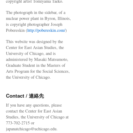
copyright artist Tomiyama Taeko.
The photograph in the sidebar, of a
nuclear power plant in Byron, Illinois,
is copyright photographer Joseph
Pobereskin (
http://pobereskin.com/
)
This website was designed by the
Center for East Asian Studies, the
University of Chicago, and is
administered by Masaki Matsumoto,
Graduate Student in the Masters of
Arts Program for the Social Sciences,
the University of Chicago.
Contact / 連絡先
If you have any questions, please
contact the Center for East Asian
Studies, the University of Chicago at
773-702-2715 or
japanatchicago@uchicago.edu.