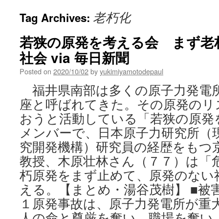
老朽化
Tag Archives:
若狭の原発を考える会 まず老
社会 via 毎日新聞
Posted on
2020/10/02
by
yukimiyamotodepaul
福井県南部は多くの原子力発電
座と呼ばれてきた。その原発のリ
おうと活動している「若狭の原発
メンバーで、日本原子力研究所（
究開発機構）研究員の経歴をもつ
教授、木原壮林さん（７７）は「
朽原発をまず止めて、原発のない
える。【まとめ・湯谷茂樹】 ■被
１原発事故は、原子力発電所が重
人の命と尊厳を奪い、職場を奪い