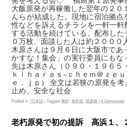
発を考える会◇ 福島第１原発事
大飯原発が再稼働した翌年の２０
んらが結成した。現地に宿泊拠点
性などを訴えるチラシを一軒一軒
する活動を続けている。配布した
０万枚、面談した人は約２０００
木原さんは９月６日に大阪市であ
かすな！集会」の実行委員にもな
先は木原さん（０９０・１９６５
ｋｉｈａｒａｓ−ｃｈｅｍ＠ｚｅ
ｅ．ｊｐ） 全文は若狭の原発を考
止め、安全な社会
Posted in
*日本語
|
Tagged
廃炉
,
老朽化
,
脱原発
|
3 Comments
老朽原発で初の提訴 高浜１、