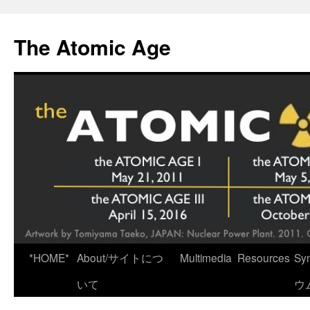
Skip
to
The Atomic Age
content
*HOME*
About/サイトにつ
Multimedia
Resources
Sy
いて
ウ