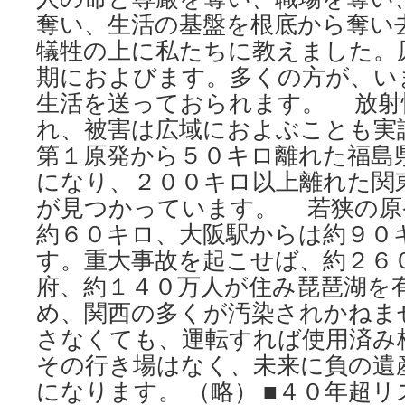
奪い、生活の基盤を根底から奪い
犠牲の上に私たちに教えました。
期におよびます。多くの方が、い
生活を送っておられます。 放射
れ、被害は広域におよぶことも実
第１原発から５０キロ離れた福島
になり、２００キロ以上離れた関
が見つかっています。 若狭の原
約６０キロ、大阪駅からは約９０
す。重大事故を起こせば、約２６
府、約１４０万人が住み琵琶湖を
め、関西の多くが汚染されかねま
さなくても、運転すれば使用済み
その行き場はなく、未来に負の遺
になります。 （略） ■４０年超