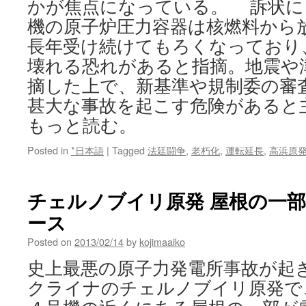
かが焦点になっている。 訴状に
機の原子炉圧力容器は核燃料から
長年受け続けてもろくなっており
壊れる恐れがあると指摘。地震や
摘した上で、新基準や規制委の審
甚大な事故を起こす危険があると主
もっと読む。
Posted in
*日本語
|
Tagged
法廷闘争
,
老朽化
,
運転延長
,
高浜原
チェルノブイリ原発 屋根の一部崩落
ース
Posted on
2013/02/14
by
kojimaaiko
史上最悪の原子力発電所事故が起
クライナのチェルノブイリ原発で