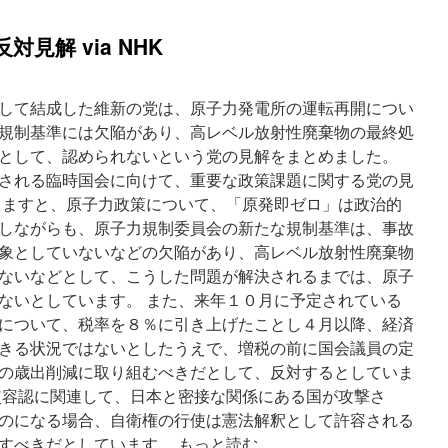
進
党
見解 via NHK
の
理
念、
新
して結成した維新の党は、原子力発電所の運転再開につい
綱
規制基準には欠陥があり、高レベル放射性廃棄物の最終処
領
として、認められないという党の見解をまとめました。
案
「原
される臨時国会に向けて、重要な政策課題に関する党の見
発
りますと、原子力政策について、「原発即ゼロ」は政治的
ゼ
しながらも、原子力規制委員会の新たな規制基準は、事故
ロ」
消
象としていないなどの欠陥があり、高レベル放射性廃棄物
え
ないなどとして、こうした問題が解決されるまでは、原子
る
ないとしています。 また、来年１０月に予定されている
基
本
について、税率を８％に引き上げたことし４月以降、経済
政
きる状況ではないとしたうえで、増税の前に国会議員の定
策
の歳出削減に取り組むべきだとして、反対するとしていま
に
は
使容認に関連して、日本と密接な関係にある国が攻撃さ
明
のになる場合、自衛権の行使は憲法解釈として許容される
記
すべきだとしています。 もっと読む。
via