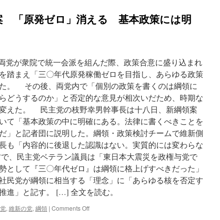
案 「原発ゼロ」消える 基本政策には明
月に両党が衆院で統一会派を組んだ際、政策合意に盛り込まれ
を踏まえ「三〇年代原発稼働ゼロを目指し、あらゆる政策
た。 その後、両党内で「個別の政策を書くのは綱領に
らどうするのか」と否定的な意見が相次いだため、時期な
変えた。 民主党の枝野幸男幹事長は十八日、新綱領案
いて「基本政策の中に明確にある。法律に書くべきことを
だ」と記者団に説明した。綱領・政策検討チームで維新側
長も「内容的に後退した認識はない。実質的には変わらな
で、民主党ベテラン議員は「東日本大震災を政権与党で
勢として『三〇年代ゼロ』は綱領に格上げすべきだった」
社民党が綱領に相当する「理念」に「あらゆる核を否定す
進」と記す。 […] 全文を読む。
on
党
,
維新の党
,
綱領
|
Comments Off
民