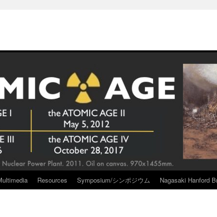
Multimedia
Resources
Symposium/シンポジウム
Nagasaki Hanford Br