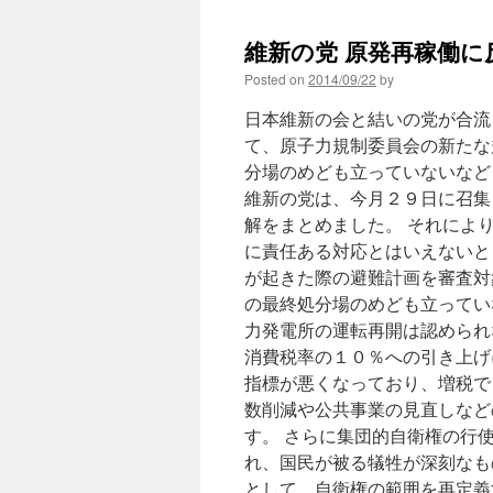
維新の党 原発再稼働に反対
Posted on
2014/09/22
by
日本維新の会と結いの党が合流
て、原子力規制委員会の新たな
分場のめども立っていないなど
維新の党は、今月２９日に召集
解をまとめました。 それによ
に責任ある対応とはいえないと
が起きた際の避難計画を審査対
の最終処分場のめども立ってい
力発電所の運転再開は認められ
消費税率の１０％への引き上げ
指標が悪くなっており、増税で
数削減や公共事業の見直しなど
す。 さらに集団的自衛権の行
れ、国民が被る犠牲が深刻なも
として、自衛権の範囲を再定義