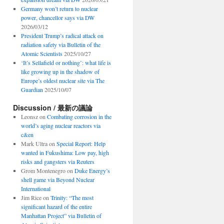
Germany won’t return to nuclear
power, chancellor says via DW
2026/03/12
President Trump’s radical attack on
radiation safety via Bulletin of the
Atomic Scientists
2025/10/27
‘It’s Sellafield or nothing’: what life is
like growing up in the shadow of
Europe’s oldest nuclear site via The
Guardian
2025/10/07
Discussion / 最新の議論
Leonsz
on
Combating corrosion in the
world’s aging nuclear reactors via
c&en
Mark Ultra
on
Special Report: Help
wanted in Fukushima: Low pay, high
risks and gangsters via Reuters
Grom Montenegro
on
Duke Energy’s
shell game via Beyond Nuclear
International
Jim Rice
on
Trinity: “The most
significant hazard of the entire
Manhattan Project” via Bulletin of