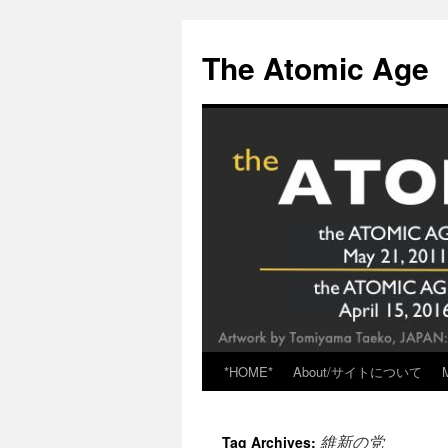
Skip
to
The Atomic Age
content
*HOME*
About/サイトについて
維新の党
Tag Archives: