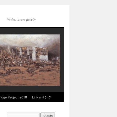
Nuclear issues globally
idge Project 2018
Links/リンク