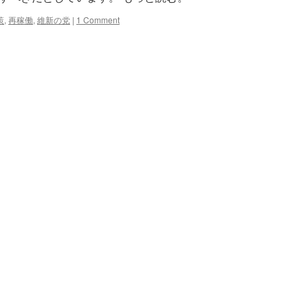
東
策
,
再稼働
,
維新の党
|
1 Comment
京
新
聞