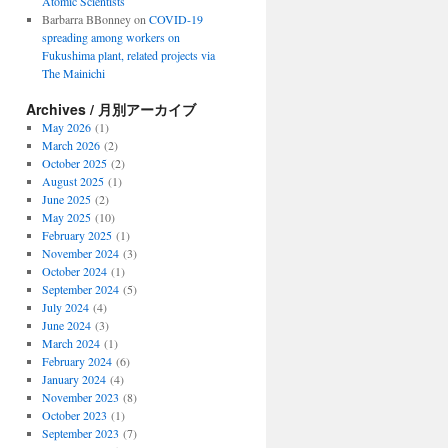
Atomic Scientists
Barbarra BBonney
on
COVID-19
spreading among workers on
Fukushima plant, related projects via
The Mainichi
Archives / 月別アーカイブ
May 2026
(1)
March 2026
(2)
October 2025
(2)
August 2025
(1)
June 2025
(2)
May 2025
(10)
February 2025
(1)
November 2024
(3)
October 2024
(1)
September 2024
(5)
July 2024
(4)
June 2024
(3)
March 2024
(1)
February 2024
(6)
January 2024
(4)
November 2023
(8)
October 2023
(1)
September 2023
(7)