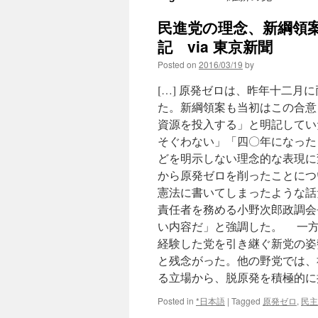
民進党の理念、新綱領
記 via 東京新聞
Posted on
2016/03/19
by
[…] 原発ゼロは、昨年十二
た。新綱領案も当初はこの合意
資源を投入する」と明記してい
そぐわない」「四〇年になった
どを明示しない理念的な表現に
から原発ゼロを削ったことにつ
憲法に書いてしまったような話
責任者を務める小野次郎政調会
い内容だ」と強調した。 一方
経験した党を引き継ぐ新党の姿
と残念がった。他の野党では、
る立場から、脱原発を積極的に推
Posted in
*日本語
|
Tagged
原発ゼロ
,
民主