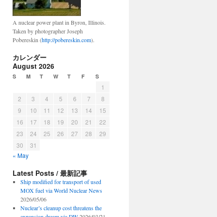
A nuclear power plant in Byron, Illinois.
Taken by photographer Joseph
Pobereskin (
http://pobereskin.com
).
カレンダー
August 2026
S
M
T
W
T
F
S
1
2
3
4
5
6
7
8
9
10
11
12
13
14
15
16
17
18
19
20
21
22
23
24
25
26
27
28
29
30
31
« May
Latest Posts / 最新記事
Ship modified for transport of used
MOX fuel via World Nuclear News
2026/05/06
Nuclear’s cleanup cost threatens the
expansion dream via DW
2026/03/21