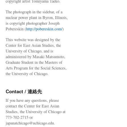
copyright artist Tomiyama Taeko.
The photograph in the sidebar, of a
nuclear power plant in Byron, Illinois,
is copyright photographer Joseph
Pobereskin (
http://pobereskin.com/
)
This website was designed by the
Center for East Asian Studies, the
University of Chicago, and is
administered by Masaki Matsumoto,
Graduate Student in the Masters of
Arts Program for the Social Sciences,
the University of Chicago.
Contact / 連絡先
If you have any questions, please
contact the Center for East Asian
Studies, the University of Chicago at
773-702-2715 or
japanatchicago@uchicago.edu.