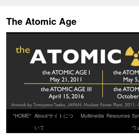
Skip
to
The Atomic Age
content
*HOME*
About/サイトにつ
Multimedia
Resources
Sy
いて
ウ