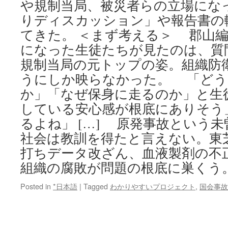
や規制当局、被災者らの立場にな
りディスカッション」や報告書の
てきた。 ＜まず考える＞ 郡山
になった生徒たちが見たのは、質
規制当局の元トップの姿。組織防
うにしか映らなかった。 「どう
か」「なぜ保身に走るのか」と生
している安心感が根底にありそう
るよね」 […] 原発事故という
社会は教訓を得たと言えない。東
打ちデータ改ざん、血液製剤の不
組織の腐敗が問題の根底に巣くう。 
Posted in
*日本語
|
Tagged
わかりやすいプロジェクト
,
国会事故