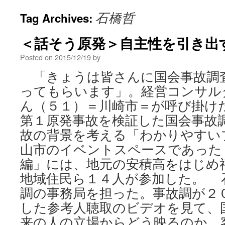
石橋哲
Tag Archives:
＜話そう原発＞自主性を引き出す
Posted on
2015/12/19
by
「きょうは皆さんに国会事故調
ってもらいます」。経営コンサル
ん（５１）＝川崎市＝が呼び掛け
第１原発事故を検証した国会事故
故の背景を考える「わかりやすい
山市のイベントスペースであった
編」には、地元の安積高をはじめ
地域住民ら１４人が参加した。 
調の事務局を担った。事故調が２
した参考人聴取のビデオを見て、
来の人の立場からどう映るのか。