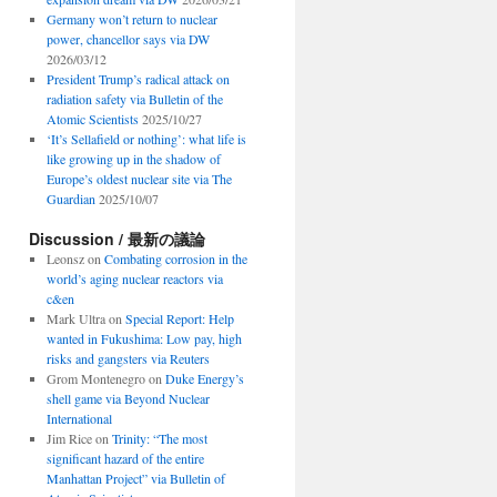
Germany won’t return to nuclear
power, chancellor says via DW
2026/03/12
President Trump’s radical attack on
radiation safety via Bulletin of the
Atomic Scientists
2025/10/27
‘It’s Sellafield or nothing’: what life is
like growing up in the shadow of
Europe’s oldest nuclear site via The
Guardian
2025/10/07
Discussion / 最新の議論
Leonsz
on
Combating corrosion in the
world’s aging nuclear reactors via
c&en
Mark Ultra
on
Special Report: Help
wanted in Fukushima: Low pay, high
risks and gangsters via Reuters
Grom Montenegro
on
Duke Energy’s
shell game via Beyond Nuclear
International
Jim Rice
on
Trinity: “The most
significant hazard of the entire
Manhattan Project” via Bulletin of