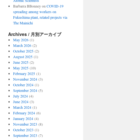
Atomic Scientists
Barbarra BBonney
on
COVID-19
spreading among workers on
Fukushima plant, related projects via
The Mainichi
Archives / 月別アーカイブ
May 2026
(1)
March 2026
(2)
October 2025
(2)
August 2025
(1)
June 2025
(2)
May 2025
(10)
February 2025
(1)
November 2024
(3)
October 2024
(1)
September 2024
(5)
July 2024
(4)
June 2024
(3)
March 2024
(1)
February 2024
(6)
January 2024
(4)
November 2023
(8)
October 2023
(1)
September 2023
(7)