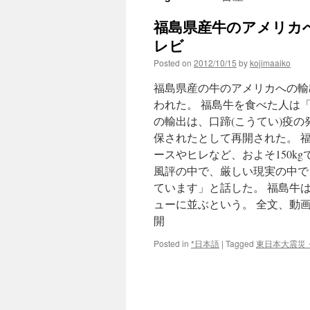
福島県産牛のアメリカへ
レビ
Posted on
2012/10/15
by
kojimaaiko
福島県産の牛のアメリカへの輸
われた。 福島牛を食べた人は
の輸出は、口蹄(こうてい)疫
保されたとして再開された。 
ースやヒレなど、およそ150k
風評の中で、厳しい現実の中で
ています」と話した。 福島牛は
ューに並ぶという。 全文、動
開
Posted in
*日本語
|
Tagged
東日本大震災