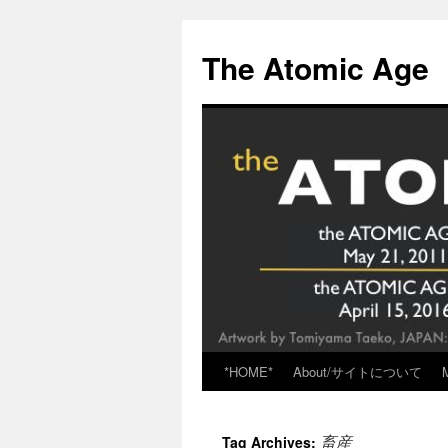
Skip
to
The Atomic Age
content
*HOME*
About/サイトについて
畜産
Tag Archives: