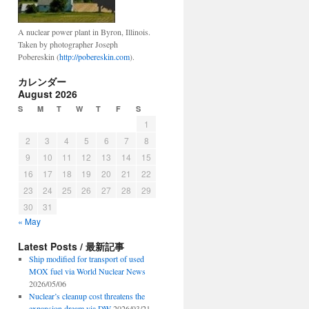
A nuclear power plant in Byron, Illinois.
Taken by photographer Joseph
Pobereskin (
http://pobereskin.com
).
カレンダー
August 2026
S
M
T
W
T
F
S
1
2
3
4
5
6
7
8
9
10
11
12
13
14
15
16
17
18
19
20
21
22
23
24
25
26
27
28
29
30
31
« May
Latest Posts / 最新記事
Ship modified for transport of used
MOX fuel via World Nuclear News
2026/05/06
Nuclear’s cleanup cost threatens the
expansion dream via DW
2026/03/21