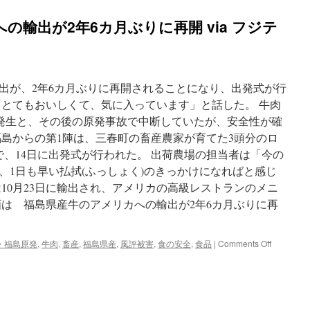
の輸出が2年6カ月ぶりに再開 via フジテ
出が、2年6カ月ぶりに再開されることになり、出発式が行
「とてもおいしくて、気に入っています」と話した。 牛肉
の発生と、その後の原発事故で中断していたが、安全性が確
福島からの第1陣は、三春町の畜産農家が育てた3頭分のロ
gで、14日に出発式が行われた。 出荷農場の担当者は「今の
、1日も早い払拭(ふっしょく)のきっかけになればと感じ
10月23日に輸出され、アメリカの高級レストランのメニ
画は 福島県産牛のアメリカへの輸出が2年6カ月ぶりに再
on
・福島原発
,
牛肉
,
畜産
,
福島県産
,
風評被害
,
食の安全
,
食品
|
Comments Off
福
島
県
産
牛