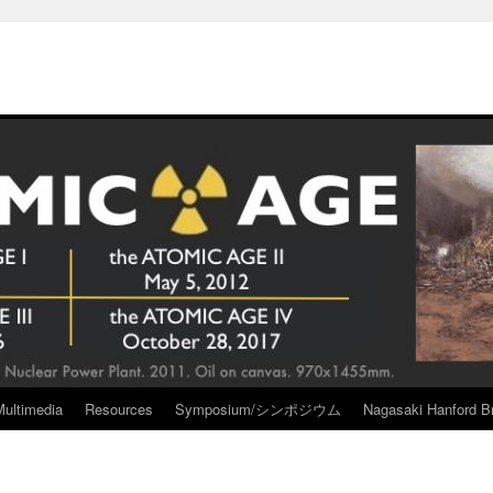
Multimedia
Resources
Symposium/シンポジウム
Nagasaki Hanford Br