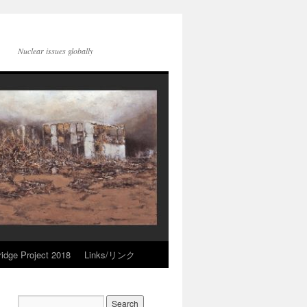
Nuclear issues globally
idge Project 2018
Links/リンク