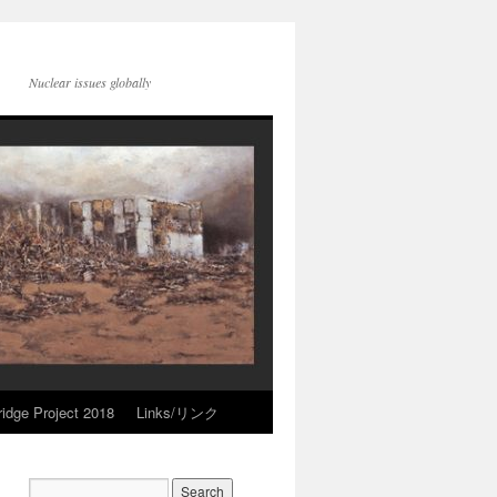
Nuclear issues globally
idge Project 2018
Links/リンク