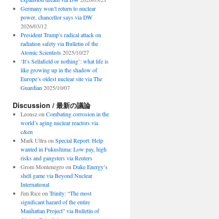
Germany won’t return to nuclear
power, chancellor says via DW
2026/03/12
President Trump’s radical attack on
radiation safety via Bulletin of the
Atomic Scientists
2025/10/27
‘It’s Sellafield or nothing’: what life is
like growing up in the shadow of
Europe’s oldest nuclear site via The
Guardian
2025/10/07
Discussion / 最新の議論
Leonsz
on
Combating corrosion in the
world’s aging nuclear reactors via
c&en
Mark Ultra
on
Special Report: Help
wanted in Fukushima: Low pay, high
risks and gangsters via Reuters
Grom Montenegro
on
Duke Energy’s
shell game via Beyond Nuclear
International
Jim Rice
on
Trinity: “The most
significant hazard of the entire
Manhattan Project” via Bulletin of