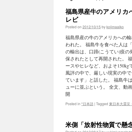
福島県産牛のアメリカへ
レビ
Posted on
2012/10/15
by
kojimaaiko
福島県産の牛のアメリカへの輸
われた。 福島牛を食べた人は
の輸出は、口蹄(こうてい)疫
保されたとして再開された。 
ースやヒレなど、およそ150k
風評の中で、厳しい現実の中で
ています」と話した。 福島牛は
ューに並ぶという。 全文、動
開
Posted in
*日本語
|
Tagged
東日本大震災
米側「放射性物質で懸念」牛肉
Posted on
2012/08/17
by
yukimiyamotod