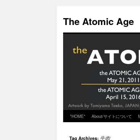
Skip
to
The Atomic Age
content
*HOME*
About/サイトについて
牛肉
Tag Archives: