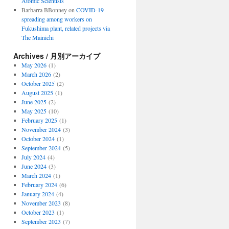
Atomic Scientists
Barbarra BBonney
on
COVID-19
spreading among workers on
Fukushima plant, related projects via
The Mainichi
Archives / 月別アーカイブ
May 2026
(1)
March 2026
(2)
October 2025
(2)
August 2025
(1)
June 2025
(2)
May 2025
(10)
February 2025
(1)
November 2024
(3)
October 2024
(1)
September 2024
(5)
July 2024
(4)
June 2024
(3)
March 2024
(1)
February 2024
(6)
January 2024
(4)
November 2023
(8)
October 2023
(1)
September 2023
(7)