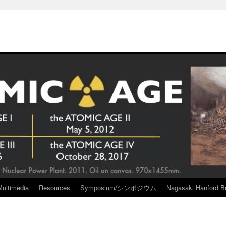
Multimedia
Resources
Symposium/シンポジウム
Nagasaki Hanford Br