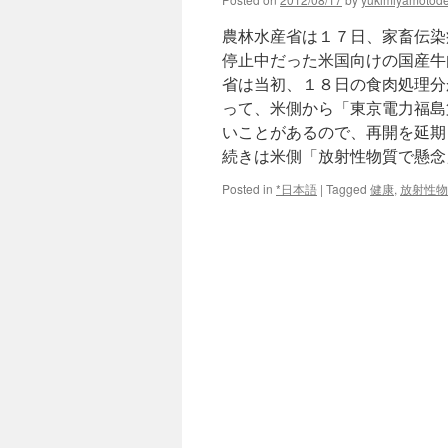
農林水産省は１７日、家畜伝染
停止中だった米国向けの国産牛
省は当初、１８日の食肉処理分
って、米側から「東京電力福島
いことがあるので、再開を延期
続きは米側「放射性物質で懸念
Posted in
*日本語
|
Tagged
健康
,
放射性物