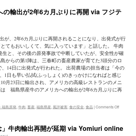
の輸出が2年6カ月ぶりに再開 via フジテ
出が、2年6カ月ぶりに再開されることになり、出発式が行
「とてもおいしくて、気に入っています」と話した。 牛肉
の発生と、その後の原発事故で中断していたが、安全性が確
福島からの第1陣は、三春町の畜産農家が育てた3頭分のロ
gで、14日に出発式が行われた。 出荷農場の担当者は「今の
、1日も早い払拭(ふっしょく)のきっかけになればと感じ
10月23日に輸出され、アメリカの高級レストランのメニ
画は 福島県産牛のアメリカへの輸出が2年6カ月ぶりに再
on
・福島原発
,
牛肉
,
畜産
,
福島県産
,
風評被害
,
食の安全
,
食品
|
Comments Off
福
島
県
輸出再開が延期 via Yomiuri online
産
牛
epaul