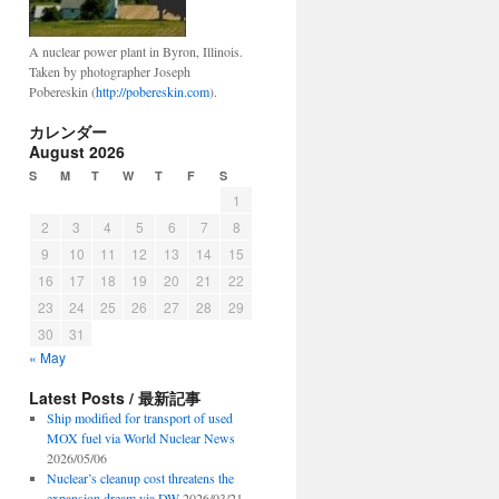
A nuclear power plant in Byron, Illinois.
Taken by photographer Joseph
Pobereskin (
http://pobereskin.com
).
カレンダー
August 2026
S
M
T
W
T
F
S
1
2
3
4
5
6
7
8
9
10
11
12
13
14
15
16
17
18
19
20
21
22
23
24
25
26
27
28
29
30
31
« May
Latest Posts / 最新記事
Ship modified for transport of used
MOX fuel via World Nuclear News
2026/05/06
Nuclear’s cleanup cost threatens the
expansion dream via DW
2026/03/21