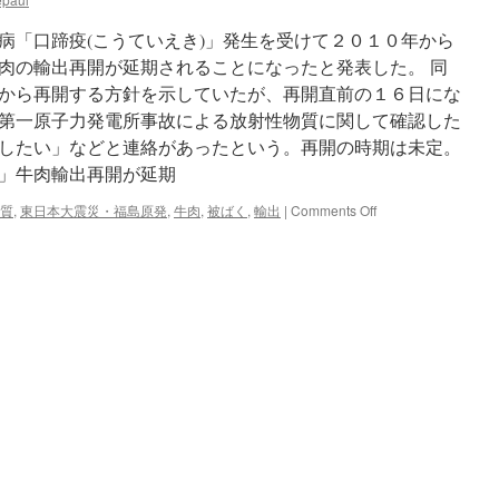
の
ア
病「口蹄疫(こうていえき)」発生を受けて２０１０年から
メ
肉の輸出再開が延期されることになったと発表した。 同
リ
から再開する方針を示していたが、再開直前の１６日にな
カ
へ
第一原子力発電所事故による放射性物質に関して確認した
の
したい」などと連絡があったという。再開の時期は未定。
輸
」牛肉輸出再開が延期
出
が
on
質
,
東日本大震災・福島原発
,
牛肉
,
被ばく
,
輸出
|
Comments Off
2
米
年
側
6
「放
カ
射
月
性
ぶ
物
り
質
に
で
再
懸
開
念」
via
牛
フ
肉
ジ
輸
テ
出
レ