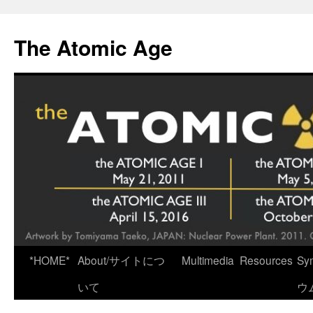
Skip
to
The Atomic Age
content
*HOME*
About/サイトにつ
Multimedia
Resources
Sy
いて
ウ