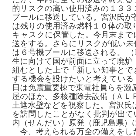
的リスクの高い使用済みの１３３
プールに移送している。宮沢氏が
は残りの使用済み燃料１０体の取
キャスクに保管した。今月末まで
送をする。さらにリスクが低い未
は６号機プールに移送される。 （
生に向けて国が前面に立って廃炉
組むとした上で「新しい知事とで
する機会を設けたいと考えている
日は免震重要棟で東電社員らを激
屋のほか、多核種除去設備（ＡＬ
土遮水壁などを視察した。宮沢氏
を訪問したことがなく批判が出て
内（せんだい）原発（鹿児島県）
「今、考えられる万全の備えをし