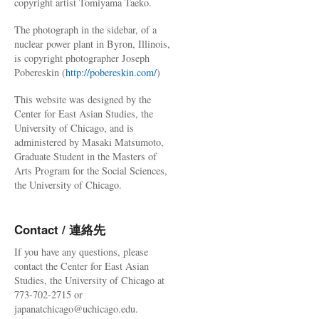
copyright artist Tomiyama Taeko.
The photograph in the sidebar, of a
nuclear power plant in Byron, Illinois,
is copyright photographer Joseph
Pobereskin (
http://pobereskin.com/
)
This website was designed by the
Center for East Asian Studies, the
University of Chicago, and is
administered by Masaki Matsumoto,
Graduate Student in the Masters of
Arts Program for the Social Sciences,
the University of Chicago.
Contact / 連絡先
If you have any questions, please
contact the Center for East Asian
Studies, the University of Chicago at
773-702-2715 or
japanatchicago@uchicago.edu.