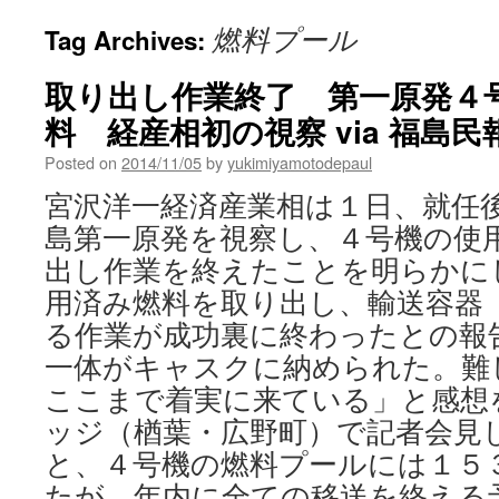
燃料プール
Tag Archives:
取り出し作業終了 第一原発４
料 経産相初の視察 via 福島民
Posted on
2014/11/05
by
yukimiyamotodepaul
宮沢洋一経済産業相は１日、就任
島第一原発を視察し、４号機の使
出し作業を終えたことを明らかに
用済み燃料を取り出し、輸送容器
る作業が成功裏に終わったとの報
一体がキャスクに納められた。難
ここまで着実に来ている」と感想
ッジ（楢葉・広野町）で記者会見し
と、４号機の燃料プールには１５
たが、年内に全ての移送を終える