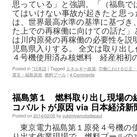
思っている」と強調。「（福島で
てはいけない事故が起きたと思っ
は、世界最高水準の基準に基づき
た上での再稼働に向けての話だ」
は川内原発の再稼働の必要性を説
児島県入りする。 全文は取り出し
４号機使用済み核燃料 経産相初
Posted in
*日本語
|
Tagged
エネルギー政策
,
労働における公正・
震災・福島原発
,
燃料プール
|
4 Comments
福島第１ 燃料取り出し現場の
コバルトが原因 via 日本経済新
Posted on
2014/02/05
by
yukimiyamotodepaul
東京電力福島第１原発４号機の
り出す作業現場で、燃料プールの