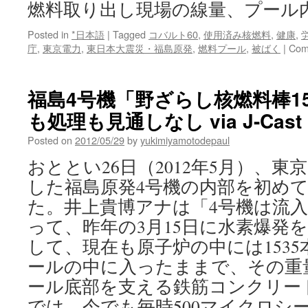
燃料取り出し現場の線量、プール
Posted in
*日本語
|
Tagged
コバルト60
,
使用済み核燃料
,
健康
,
庁
,
東京電力
,
東日本大震災・福島原発
,
燃料プール
,
被ばく
|
Com
福島4号機「野ざらし核燃料棒1
も処理も見通しなし via J-Cast 
Posted on
2012/05/29
by
yukimiyamotodepaul
おととい26日（2012年5月）、
した福島原発4号機の内部を初め
た。井上貴博アナは「4号機は流入
って、昨年の3月15日に水素爆発
して、現在も原子炉の中には153
ールの中に入ったままで、その重量 
ール底部を支える鉄筋コンクリー
では、今でも毎時500マイクロシ