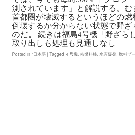
測されています」と解説する。む
首都圏が壊滅するというほどの燃
倒壊するか分からない状態で野ざ
のだ。 続きは福島4号機「野ざらし
取り出しも処理も見通しなし
Posted in
*日本語
|
Tagged
４号機
,
核燃料棒
,
水素爆発
,
燃料プ