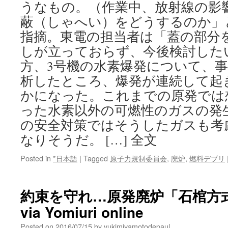
うなもの。（作業中、放射線の影
蔽（しゃへい）をどうするのか」
指摘。東電の担当者は「蓋の部分
しが立っておらず、今後検討した
方、3号機の水素爆発について、
析したところ、爆発が連続して起
かになった。これまでの原発では
った水素以外の可燃性のガスの発
の安全対策ではそうしたガスも考
なりそうだ。 […] 全文
Posted in
*日本語
|
Tagged
原子力規制委員会
,
廃炉
,
燃料デブリ
約束を守れ…原発廃炉「石棺方
via Yomiuri online
Posted on
2016/07/15
by
yukimiyamotodepaul