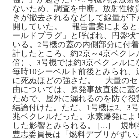
ないため、調査を中断。放射性物
きが撤去されるなどして線量が下が
開していた。 報告書案によると
ールドプラグ」と呼ばれ、円盤状
いる。2号機の蓋の内側部分に付
計したところ、約2京～4京ベクレ
倍）、3号機では約3京ベクレルに
毎時10シーベルト前後とみられ、
に死ぬほどの強さだ。 大量のセ
由については、原発事故直後に蓋
ためで、屋外に漏れるのを防ぐ役
結論付けた。ただ、1号機は2、3号
兆ベクレルだった。水素爆発によ
した影響とみられる。 […] 規
豊志委員長は「燃料デブリがずい