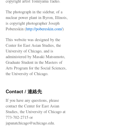
copyright artist Tomiyama Taeko.
The photograph in the sidebar, of a
nuclear power plant in Byron, Illinois,
is copyright photographer Joseph
Pobereskin (
http://pobereskin.com/
)
This website was designed by the
Center for East Asian Studies, the
University of Chicago, and is
administered by Masaki Matsumoto,
Graduate Student in the Masters of
Arts Program for the Social Sciences,
the University of Chicago.
Contact / 連絡先
If you have any questions, please
contact the Center for East Asian
Studies, the University of Chicago at
773-702-2715 or
japanatchicago@uchicago.edu.