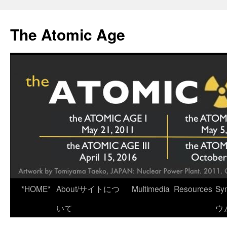
Skip
to
The Atomic Age
content
*HOME*
About/サイトにつ
Multimedia
Resources
Sy
いて
ウ