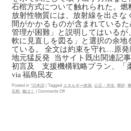
石棺方式について触れられた。燃
放射性物質には、放射線を出さな
間がかかるものが含まれているた
管理が困難」と説明してはいるが
軟に見直しを図る」と選択の余地
ている。 全文は約束を守れ…原発
地元猛反発 当サイト既出関連記事
初言及 支援機構戦略プラン、「
via 福島民友
Posted in
*日本語
|
Tagged
エネルギー政策
,
公正・共生
,
廃炉
,
on
石棺
,
被ばく
|
Comments Off
約
束
を
守
れ…
原