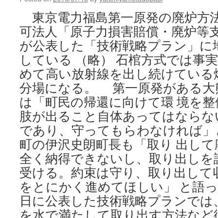
東京電力福島第一原発の廃炉方
可法人「原子力損害賠償・廃炉等
が公表した「技術戦略プラン」に
している （略） 石棺方式では事
めて高い放射線を出し続けている
分場になる。 第一原発がある大
は「町民の帰還に向けて環 境を
肢が出ること自体あってはならな
であり、守ってもらわなければ」
町の伊沢史朗町長も「取り 出し
全く納得できないし、取り出しを
受ける。約束は守り、取り出して
をとにかく進めてほしい」 と語
日に公表した技術戦略プランでは
を水で満たして取り出す方法など