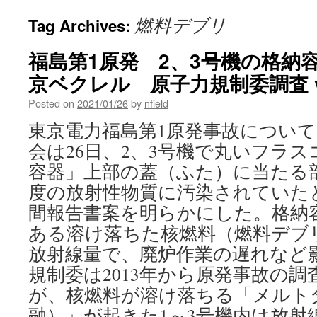
燃料デブリ
Tag Archives:
福島第1原発 2、3号機の格納
京ベクレル 原子力規制委調査 v
Posted on
2021/01/26
by
nfield
東京電力福島第1原発事故につい
会は26日、2、3号機で丸いフラ
容器」上部の蓋（ふた）に当たる
度の放射性物質に汚染されていた
間報告書案を明らかにした。格納
ある溶け落ちた核燃料（燃料デブ
放射線量で、廃炉作業の遅れなど
規制委は2013年から原発事故の
が、核燃料が溶け落ちる「メルト
融）」が起きた1～3号機内は放射