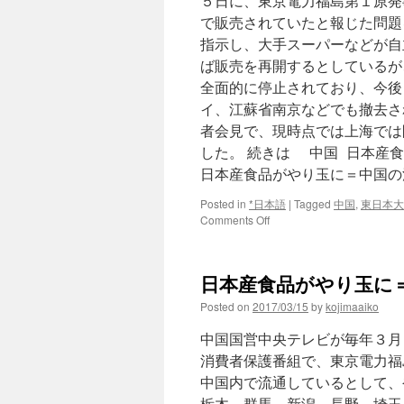
５日に、東京電力福島第１原発
本
で販売されていたと報じた問題
産
食
指示し、大手スーパーなどが自
品、
ば販売を再開するとしているが
信
全面的に停止されており、今後
頼
高
イ、江蘇省南京などでも撤去さ
く
者会見で、現時点では上海では
－
した。 続きは 中国 日本産
中
国
日本産食品がやり玉に＝中国の消
via
時
Posted in
*日本語
|
Tagged
中国
,
東日本大
事
on
Comments Off
通
中
信
国
日
日本産食品がやり玉に＝
本
産
Posted on
2017/03/15
by
kojimaaiko
食
品
中国国営中央テレビが毎年３月
を
消費者保護番組で、東京電力福
大
中国内で流通しているとして、
規
模
栃木、群馬、新潟、長野、埼玉