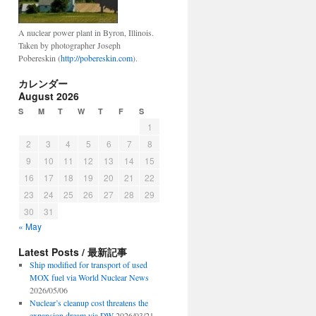
A nuclear power plant in Byron, Illinois.
Taken by photographer Joseph
Pobereskin (
http://pobereskin.com
).
カレンダー
August 2026
S
M
T
W
T
F
S
1
2
3
4
5
6
7
8
9
10
11
12
13
14
15
16
17
18
19
20
21
22
23
24
25
26
27
28
29
30
31
« May
Latest Posts / 最新記事
Ship modified for transport of used
MOX fuel via World Nuclear News
2026/05/06
Nuclear’s cleanup cost threatens the
expansion dream via DW
2026/03/21