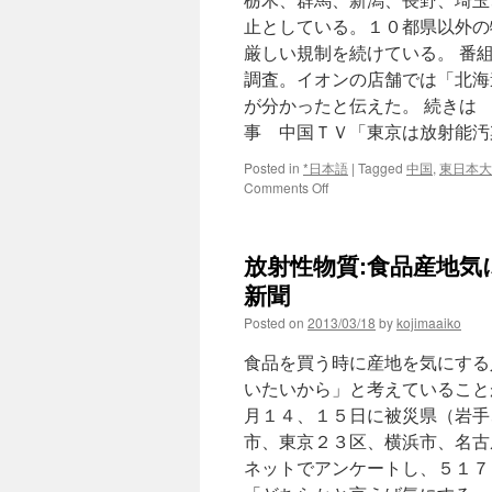
撤
止としている。１０都県以外の
去…
厳しい規制を続けている。 番
大
都
調査。イオンの店舗では「北海
市、
が分かったと伝えた。 続きは
国
事 中国ＴＶ「東京は放射能汚染
営
Ｔ
Posted in
*日本語
|
Tagged
中国
,
東日本大
Ｖ
on
Comments Off
報
日
道
本
受
産
け
放射性物質:食品産地気に
食
via
品
新聞
毎
が
日
Posted on
2013/03/18
by
kojimaaiko
や
新
り
聞
食品を買う時に産地を気にする
玉
に
いたいから」と考えていること
＝
月１４、１５日に被災県（岩手
中
市、東京２３区、横浜市、名古
国
の
ネットでアンケートし、５１７
消