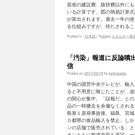
原発の建設費、維持費以外にも
いる計算です。図の簡易計算式
が算出されます。過去一年の使
る仕組みですが、待たされるこ
Posted in
*日本語
|
Tagged
エネルギー政
「汚染」報道に反論噴出
信
Posted on
2017/03/19
by
kojimaaiko
中国の国営中央テレビが、輸入
ると不用意に報じたことが、波
の関心が集中。「誤報だ」との
品の一時撤去を余儀なくされる
島第１原発事故後、福島、宮城
０都県の食品輸入を禁止。しか
ンの店舗で販売されている」と
オンともに報道内容を否定。一