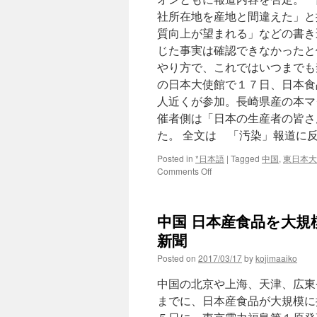
社所在地を産地と間違えた」と
質向上が望まれる」などの書き
じた事実は確認できなかったと
やり方で、これではいつまでも禁
の日本大使館で１７日、日本食
人近くが参加。長崎県産の本マ
催者側は「日本の生産者の皆さ
た。 全文は 「汚染」報道に
Posted in
*日本語
|
Tagged
中国
,
東日本大
on
Comments Off
「汚
染」
報
中国 日本産食品を大規模
道
に
新聞
反
Posted on
2017/03/17
by
kojimaaiko
論
噴
中国の北京や上海、天津、広東
出
＝
までに、日本産食品が大規模に
日