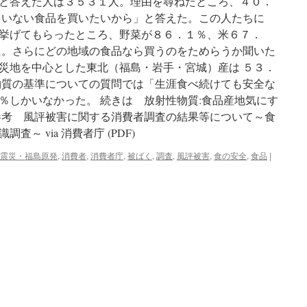
と答えた人は３５３１人。理由を尋ねたところ、４０．
ていない食品を買いたいから」と答えた。この人たちに
挙げてもらったところ、野菜が８６．１％、米６７．
た。さらにどの地域の食品なら買うのをためらうか聞いた
災地を中心とした東北（福島・岩手・宮城）産は ５３．
物質の基準についての質問では「生涯食べ続けても安全な
％しかいなかった。 続きは 放射性物質:食品産地気にす
参考 風評被害に関する消費者調査の結果等について～食
～ via 消費者庁 (PDF)
震災・福島原発
,
消費者
,
消費者庁
,
被ばく
,
調査
,
風評被害
,
食の安全
,
食品
|