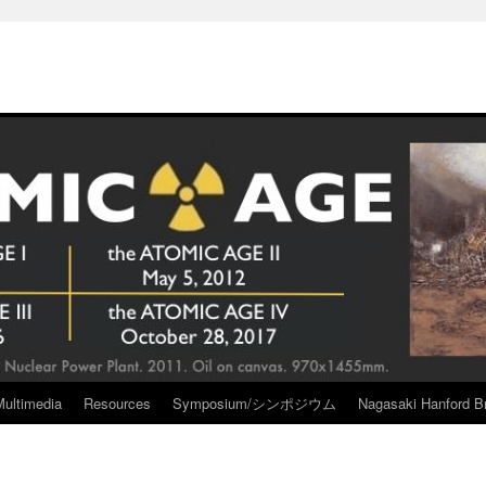
Multimedia
Resources
Symposium/シンポジウム
Nagasaki Hanford Br