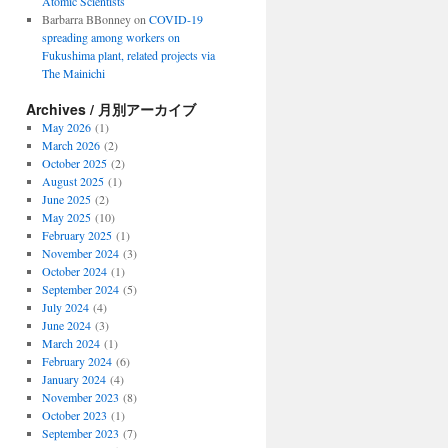
Atomic Scientists
Barbarra BBonney
on
COVID-19
spreading among workers on
Fukushima plant, related projects via
The Mainichi
Archives / 月別アーカイブ
May 2026
(1)
March 2026
(2)
October 2025
(2)
August 2025
(1)
June 2025
(2)
May 2025
(10)
February 2025
(1)
November 2024
(3)
October 2024
(1)
September 2024
(5)
July 2024
(4)
June 2024
(3)
March 2024
(1)
February 2024
(6)
January 2024
(4)
November 2023
(8)
October 2023
(1)
September 2023
(7)