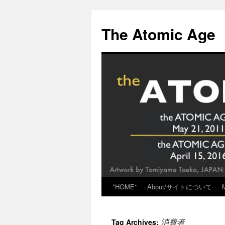
Skip
to
The Atomic Age
content
*HOME*
About/サイトについて
消費者
Tag Archives: