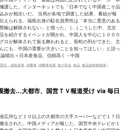
ワ
擁護した。インターネットでも「日本でなく中国産こそ品
ッ
込みが相次いだ。 当局が各地で調査した結果、番組が報
ト
時
伝えられる。福島出身の駐在員男性は「本当に悪意のある
当
輸は解除されない」と憤った。 […] こうした中、北京
た
品を紹介するイベントが開かれ、中国人を中心に１０００
り
０．
グロが解体されて振る舞われると、長蛇の列ができた。主
９
んにも、中国の需要が大きいことを知ってほしい」と語っ
３
反論噴出＝日本産食品、信頼高く－中国
円
負
震災・福島原発
,
消費者
,
消費者保護
,
食の安全
,
食品
,
食品放射能検査
|
担
via
東
京
新
撤去…大都市、国営ＴＶ報道受け via 毎日
聞
省広州など１０以上の大都市の大手スーパーなどで１７日
撤去された。中国メディアが報じた。国営中央テレビが１