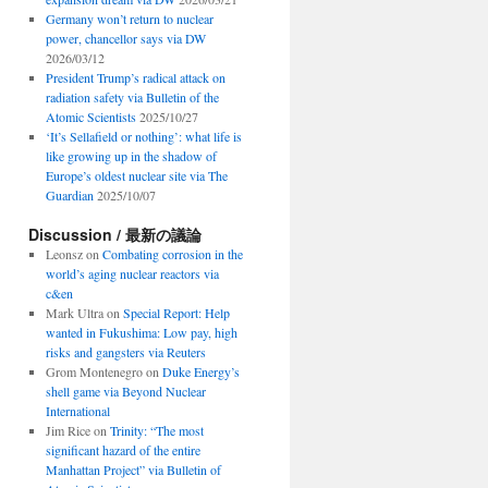
Germany won’t return to nuclear
power, chancellor says via DW
2026/03/12
President Trump’s radical attack on
radiation safety via Bulletin of the
Atomic Scientists
2025/10/27
‘It’s Sellafield or nothing’: what life is
like growing up in the shadow of
Europe’s oldest nuclear site via The
Guardian
2025/10/07
Discussion / 最新の議論
Leonsz
on
Combating corrosion in the
world’s aging nuclear reactors via
c&en
Mark Ultra
on
Special Report: Help
wanted in Fukushima: Low pay, high
risks and gangsters via Reuters
Grom Montenegro
on
Duke Energy’s
shell game via Beyond Nuclear
International
Jim Rice
on
Trinity: “The most
significant hazard of the entire
Manhattan Project” via Bulletin of