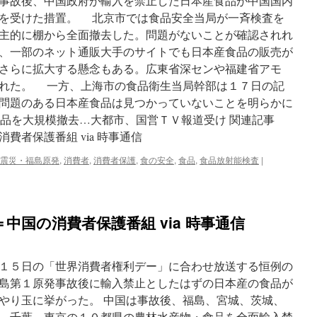
事故後、中国政府が輸入を禁止した日本産食品が中国国内
を受けた措置。 北京市では食品安全当局が一斉検査を
主的に棚から全面撤去した。問題がないことが確認されれ
、一部のネット通販大手のサイトでも日本産食品の販売が
さらに拡大する懸念もある。広東省深センや福建省アモ
れた。 一方、上海市の食品衛生当局幹部は１７日の記
問題のある日本産食品は見つかっていないことを明らかに
食品を大規模撤去…大都市、国営ＴＶ報道受け 関連記事
費者保護番組 via 時事通信
震災・福島原発
,
消費者
,
消費者保護
,
食の安全
,
食品
,
食品放射能検査
|
中国の消費者保護番組 via 時事通信
１５日の「世界消費者権利デー」に合わせ放送する恒例の
島第１原発事故後に輸入禁止としたはずの日本産の食品が
やり玉に挙がった。 中国は事故後、福島、宮城、茨城、
、千葉、東京の１０都県の農林水産物・食品を全面輸入禁