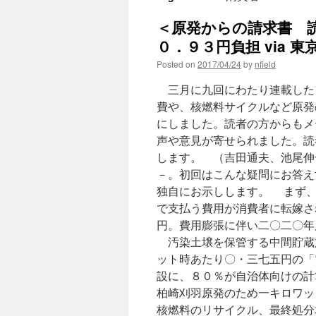
＜原発からの請求書 
０．９３円負担 via 東
Posted on
2017/04/24
by
nfield
三月に九回にわたり連載した
費や、核燃料サイクルなど原発
にしました。読者の方からもメ
声や意見が寄せられました。読
します。 （吉田通夫、池尾伸
－。初回はこんな疑問にお答え
独自にお示しします。 まず、
で支払う費用が消費者に転嫁さ
円。費用膨張に伴い二〇二〇年
汚染土壌を保管する中間貯蔵
ット時あたり〇・三七五円の「
設に、８０％が自治体向けの計
柏崎刈羽原発のため一キロワッ
核燃料のリサイクル、最終処分