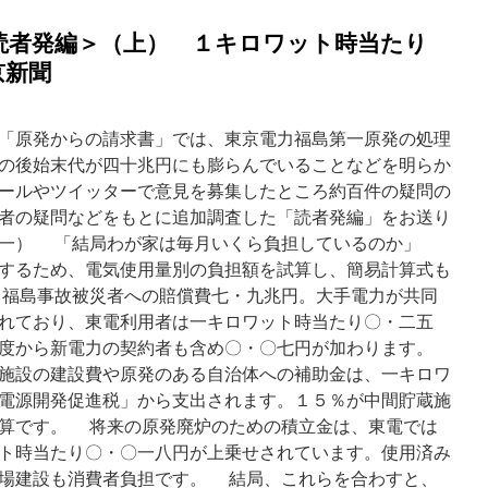
読者発編＞（上） １キロワット時当たり
京新聞
「原発からの請求書」では、東京電力福島第一原発の処理
の後始末代が四十兆円にも膨らんでいることなどを明らか
ールやツイッターで意見を募集したところ約百件の疑問の
者の疑問などをもとに追加調査した「読者発編」をお送り
一） 「結局わが家は毎月いくら負担しているのか」
するため、電気使用量別の負担額を試算し、簡易計算式も
福島事故被災者への賠償費七・九兆円。大手電力が共同
れており、東電利用者は一キロワット時当たり〇・二五
度から新電力の契約者も含め〇・〇七円が加わります。
施設の建設費や原発のある自治体への補助金は、一キロワ
電源開発促進税」から支出されます。１５％が中間貯蔵施
算です。 将来の原発廃炉のための積立金は、東電では
ト時当たり〇・〇一八円が上乗せされています。使用済み
場建設も消費者負担です。 結局、これらを合わすと、