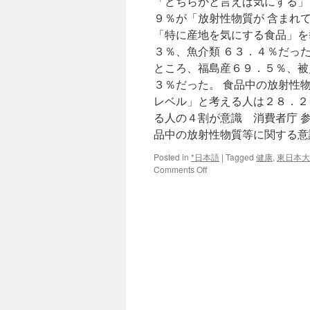
「どちらかと言えば気にする」
費
９％が「放射性物質が 含まれ
者
保
「特に産地を気にする食品」を
護
３％、魚介類 ６３．４％だっ
番
ところ、福島産６９．５％、被
組
via
３％だった。 食品中の放射性
時
レベル」と考える人は２８．２
事
る人の４割が意識 消費者庁 
通
信
品中の放射性物質等に関する意識調査
Posted in
*日本語
|
Tagged
健康
,
東日本大
on
Comments Off
放
射
性
物
質:
食
品
産
地
気
に