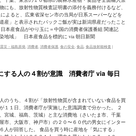
物にも、放射性物質検査証明書の添付を義務付けるなど、
組によると、広東省深セン市の当局が日系スーパーなどを
道産」と表示されたパックご飯が実は新潟県産だったこと
 日本産食品がやり玉に＝中国の消費者保護番組 関連記
地域」 日本産食品を標的に via 朝日新聞
震災・福島原発
,
消費者
,
消費者保護
,
食の安全
,
食品
,
食品放射能検査
|
する人の４割が意識 消費者庁 via 毎日
人のうち、４割が「放射性物質が含まれていない食品を買
が１１日、消費者庁が実施した意識調査で分かった。 ２
、宮城、福島、茨城）と主な消費地（さいたま市、千葉
屋市、大阪市、神戸市）の２０〜６０代の男女にインター
６人が回答した。 食品を買う時に産地を「気にする」