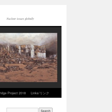
Nuclear issues globally
idge Project 2018
Links/リンク