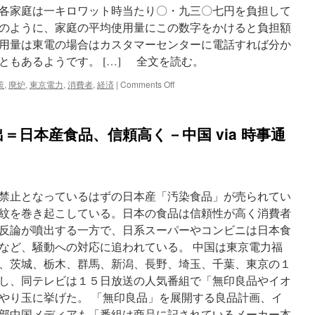
各家庭は一キロワット時当たり〇・九三〇七円を負担して
のように、家庭の平均使用量にこの数字をかけると負担額
用量は東電の場合はカスタマーセンターに電話すれば分か
ともあるようです。 […] 全文を読む。
on
策
,
廃炉
,
東京電力
,
消費者
,
経済
|
Comments Off
＜
原
発
＝日本産食品、信頼高く－中国 via 時事通
か
ら
の
請
求
禁止となっているはずの日本産「汚染食品」が売られてい
書
読
紋を巻き起こしている。日本の食品は信頼性が高く消費者
者
反論が噴出する一方で、日系スーパーやコンビニは日本食
発
など、騒動への対応に追われている。 中国は東京電力福
編
＞
、茨城、栃木、群馬、新潟、長野、埼玉、千葉、東京の１
（上）
し、同テレビは１５日放送の人気番組で「無印良品やイオ
１
やり玉に挙げた。 「無印良品」を展開する良品計画、イ
キ
ロ
部中国メディアも「番組は商品に記されているメーカー本