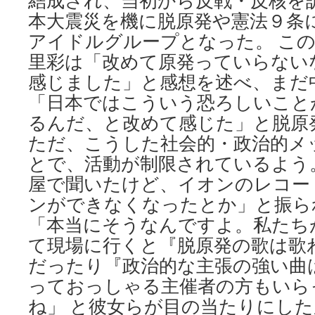
結成され、当初から反戦・反核を
本大震災を機に脱原発や憲法９条
アイドルグループとなった。 こ
里彩は「改めて原発っていらない
感じました」と感想を述べ、まだ
「日本ではこういう恐ろしいこと
るんだ、と改めて感じた」と脱原
ただ、こうした社会的・政治的メ
とで、活動が制限されているよう
屋で聞いたけど、イオンのレコー
ンができなくなったとか」と振ら
「本当にそうなんですよ。私たち
て現場に行くと『脱原発の歌は歌
だったり『政治的な主張の強い曲
っておっしゃる主催者の方もいら
ね」 と彼女らが目の当たりにし