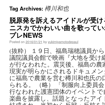
樽川和也
Tag Archives:
脱原発を訴えるアイドルが受け
ニスカでかわいい曲を歌っていれ
プレNEWS
Posted on
2016/01/21
by
yukimiyamotodepaul
(抜粋） １９日、福島瑞穂議員か
議院議員会館で映画『大地を受け
が行なわれた。震災後、福島の農
現実が明らかにされるドキュメン
に福島で農業を営む樽川和也氏の
られる。 （略） 「制服向上委員
行なわれた護憲団体のイベントで
楽曲を披露し、話題となったアイ