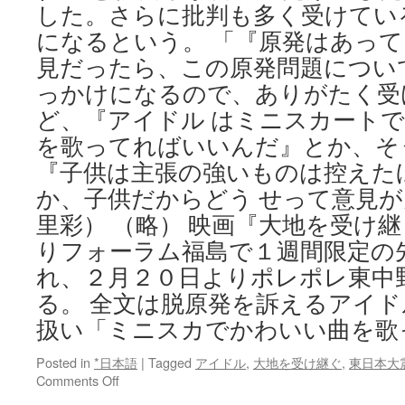
した。さらに批判も多く受けてい
になるという。 「『原発はあっ
見だったら、この原発問題につい
っかけになるので、ありがたく受
ど、『アイドル はミニスカート
を歌ってればいいんだ』とか、そ
『子供は主張の強いものは控えた
か、子供だからどう せって意見
里彩） （略） 映画『大地を受け
りフォーラム福島で１週間限定の
れ、２月２０日よりポレポレ東中
る。 全文は脱原発を訴えるアイ
扱い「ミニスカでかわいい曲を歌
Posted in
*日本語
|
Tagged
アイドル
,
大地を受け継ぐ
,
東日本大
on
Comments Off
脱