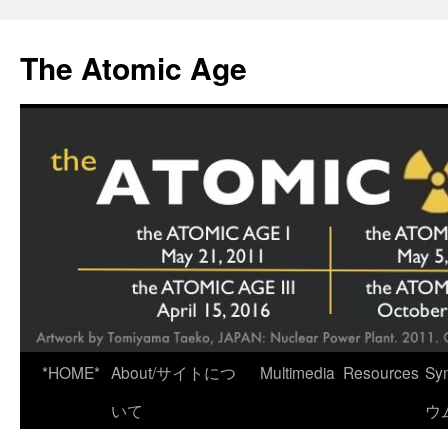
Skip
to
The Atomic Age
content
*HOME*
About/サイトにつ
Multimedia
Resources
Sy
いて
ウ