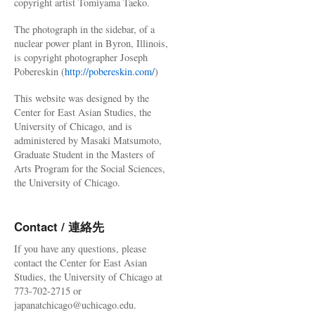
copyright artist Tomiyama Taeko.
The photograph in the sidebar, of a
nuclear power plant in Byron, Illinois,
is copyright photographer Joseph
Pobereskin (
http://pobereskin.com/
)
This website was designed by the
Center for East Asian Studies, the
University of Chicago, and is
administered by Masaki Matsumoto,
Graduate Student in the Masters of
Arts Program for the Social Sciences,
the University of Chicago.
Contact / 連絡先
If you have any questions, please
contact the Center for East Asian
Studies, the University of Chicago at
773-702-2715 or
japanatchicago@uchicago.edu.