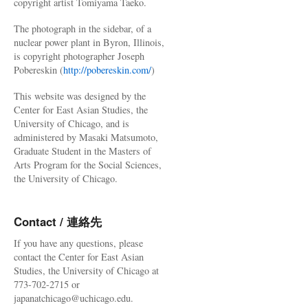
copyright artist Tomiyama Taeko.
The photograph in the sidebar, of a
nuclear power plant in Byron, Illinois,
is copyright photographer Joseph
Pobereskin (
http://pobereskin.com/
)
This website was designed by the
Center for East Asian Studies, the
University of Chicago, and is
administered by Masaki Matsumoto,
Graduate Student in the Masters of
Arts Program for the Social Sciences,
the University of Chicago.
Contact / 連絡先
If you have any questions, please
contact the Center for East Asian
Studies, the University of Chicago at
773-702-2715 or
japanatchicago@uchicago.edu.