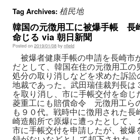
植民地
Tag Archives:
韓国の元徴用工に被爆手帳 長
命じる via 朝日新聞
Posted on
2019/01/08
by
nfield
被爆者健康手帳の申請を長崎市
だとして、韓国在住の元徴用工の
処分の取り消しなどを求めた訴訟
地裁であった。武田瑞佳裁判長は
を取り消し、市に手帳交付を命じた
菱重工にも賠償命令 元徴用工ら
も９０代。戦時中に徴用された長
崎造船所で原爆に遭ったとして、
市に手帳交付を申請したが、被爆
録がないなどとして却下された。[