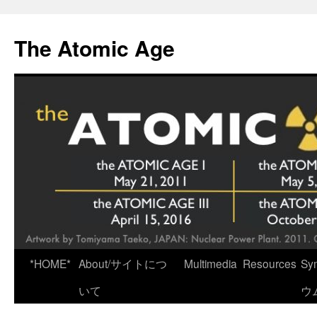
Skip
to
The Atomic Age
content
*HOME*
About/サイトにつ
Multimedia
Resources
Sy
いて
ウ