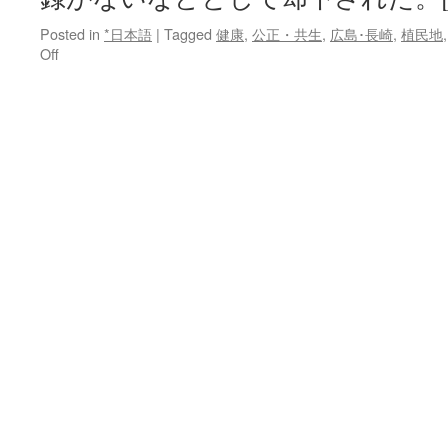
Posted in
*日本語
|
Tagged
健康
,
公正・共生
,
広島･長崎
,
植民地
on
Off
韓
国
の
元
徴
用
工
に
被
爆
手
帳
長
崎
地
裁、
市
に
交