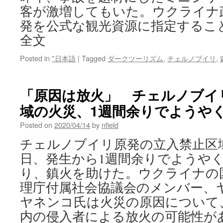
客が激増してもいた。ウクライナ
発を公式な観光資源に指定するこ
全文
Posted in
*日本語
|
Tagged
ダークツーリズム
,
チェルノブイリ
,
「原因は放火」 チェルノブイ
域の火災、1週間余りでようやく鎮火v
Posted on
2020/04/14
by
nfield
チェルノブイリ原発の立入禁止区域
日、発生から1週間余りでようや
り、鎮火を助けた。ウクライナの
理庁付属社会協議会のメンバー、
ヤネンコ氏は火災の原因について
内の侵入者による放火の可能性が