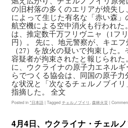
燃え広がり、チェルノブイリ原発
の旧村落の多くのエリアが焼失し、
によって生じた有名な「赤い森」
航空機による空中消火も行われた
は、推定数千万フリヴニャ（1フリヴ
円）。 先に、地元警察が、キエフ
（27）を放火の疑いで拘束した。
容疑者が拘束されたと報じられた
に、ウクライナの原子力エネルギ
らでつくる協会は、同国の原子力
な状況と「次なるチェルノブイリ
指摘した。 全文
Posted in
*日本語
|
Tagged
チェルノブイリ
,
森林火災
|
Comment
4月4日、ウクライナ・チェル