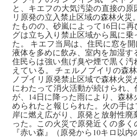
と、キエフの大気汚染の直接の原
リ原発の立入禁止区域の森林火災
たものの、砂嵐によって16日に
グは立ち入り禁止区域から風に乗
た。 キエフ当局は、住民に窓を
液体を多めに飲み、室内を加湿す
住民らは強い焦げ臭や煙で黒く汚
えている。 チェルノブイリの森林
ノブイリ原発禁止区域で森林火災
にわたって消火活動が続けられ、
が、14日に降った雨により、森林
められたと報じられた。火の手は
岸に燃え広がり、原発と放射性廃
った。この火災で原発近くの多く
『赤い森』（原発から10キロ以内