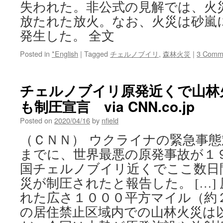
失われた。非公式の見解では、火
放たれた放火。なお、火災は砂嵐に
発生した。 全文
Posted in
*English
|
Tagged
チェルノブイリ
,
森林火災
|
3 Comm
チェルノブイリ原発近くで山林
も制圧宣言 via CNN.co.jp
Posted on
2020/04/16
by
nfield
（ＣＮＮ） ウクライナの緊急事
までに、世界最悪の原発事故が１
国チェルノブイリ近くでここ数日
災が制圧されたと報告した。 […]
れた広さ１０００平方マイル（約
の居住禁止区域内での山林火災は