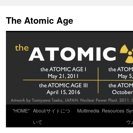
Skip
to
The Atomic Age
content
*HOME*
About/サイトにつ
Multimedia
Resources
Sy
いて
ウ