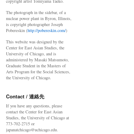
copyright artist Tomiyama Taeko.
The photograph in the sidebar, of a
nuclear power plant in Byron, Illinois,
is copyright photographer Joseph
Pobereskin (
http://pobereskin.com/
)
This website was designed by the
Center for East Asian Studies, the
University of Chicago, and is
administered by Masaki Matsumoto,
Graduate Student in the Masters of
Arts Program for the Social Sciences,
the University of Chicago.
Contact / 連絡先
If you have any questions, please
contact the Center for East Asian
Studies, the University of Chicago at
773-702-2715 or
japanatchicago@uchicago.edu.