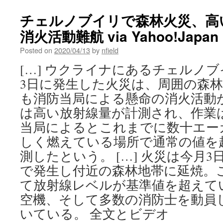
チェルノブイリで森林火災、高
消火活動難航 via Yahoo!Japa
Posted on
2020/04/13
by
nfield
[…] ウクライナにあるチェルノ
3日に発生した火災は、周囲の森林
も消防当局による懸命の消火活動
は高い放射線量が計測され、作
当局によるとこれまでに数十エー
しく燃えている場所で通常の値を
測したという。 […] 火災は今月
で発生し付近の森林地帯に延焼。
て放射線レベルが基準値を超えて
空機、そして多数の消防士を動員
いている。 全文とビデオ