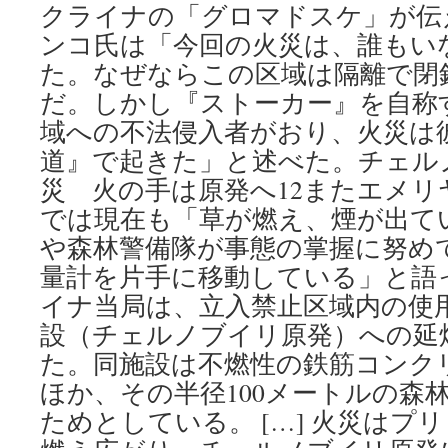
クライナの「グロマドスケ」が伝
ンコ氏は「今回の火災は、誰もい
た。なぜならこの区域は隔離で閉
だ。しかし『ストーカー』を自称
域への不法侵入者がおり、火災は
道』で起きた」と述べた。チェル
災 火の手は原発へ12またエメリ
では現在も「草が燃え、煙が出て
や森林警備隊が事態の掌握に努め
量計を片手に移動している」と語
イナ当局は、立入禁止区域内の使
設（チェルノブイリ原発）への延
た。同施設は不燃性の鉄筋コンク
ほか、その半径100メートルの森
ためとしている。 […] 火災はプ