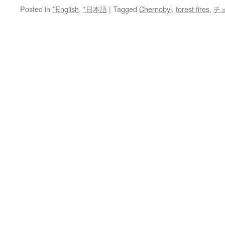
Posted in
*English
,
*日本語
|
Tagged
Chernobyl
,
forest fires
,
チ