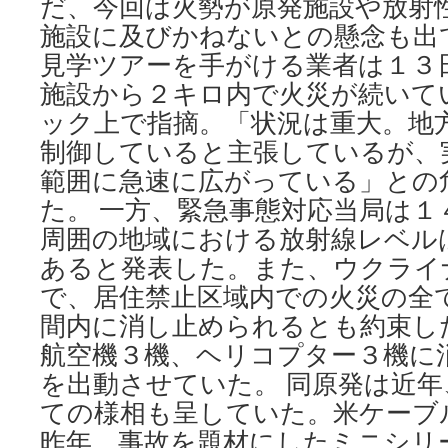
だ、今回は火勢が原発施設や放射
施設に及びかねないとの懸念も出
見学ツアーを手がける業者は１３
施設から２キロ内で火災が続いて
ック上で指摘。「状況は重大。地
制御していると主張しているが、
範囲に急速に広がっている」との
た。 一方、緊急事態対応当局は１
周囲の地域における放射線レベル
あると発表した。また、ウクライ
で、居住禁止区域内での火災の全
間内に消し止められるとも約束し
航空機３機、ヘリコプター３機に
を出動させていた。 同原発は近
ての様相も呈していた。米ケーブ
昨年、事故を題材にしたミニシリ