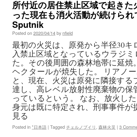
所付近の居住禁止区域で起きた
った現在も消火活動が続けられて
Sputnik
Posted on
2020/04/14
by
nfield
最初の火災は、原発から半径30キ
入禁止区域となっているウラジミ
た。その後周囲の森林地帯に延焼。
ヘクタールが焼失した。 リアノ
と、現在、火災は原発に隣接する
達し、高レベル放射性廃棄物の保
っているという。 なお、放火し
身元は既に特定され、刑事事件が
見る
Posted in
*日本語
|
Tagged
チェルノブイリ
,
森林火災
|
3 Comme