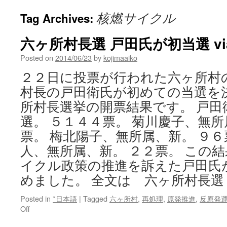
核燃サイクル
Tag Archives:
六ヶ所村長選 戸田氏が初当選 vi
Posted on
2014/06/23
by
kojimaaiko
２２日に投票が行われた六ヶ所村
村長の戸田衛氏が初めての当選を
所村長選挙の開票結果です。 戸田
選。 ５１４４票。 菊川慶子、無所
票。 梅北陽子、無所属、新。 ９６
人、無所属、新。 ２２票。 この
イクル政策の推進を訴えた戸田氏
めました。 全文は 六ヶ所村長選
Posted in
*日本語
|
Tagged
六ヶ所村
,
再処理
,
原発推進
,
反原発
on
Off
六