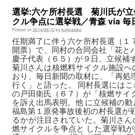
ヶ
所
選挙:六ケ所村長選 菊川氏が
村
クル争点に選挙戦／青森 via 毎
長
選
Posted on
2014/06/10
by
kojimaaiko
戸
田
任期満了に伴う六ケ所村長選（１
氏
開票）で、同村の合同会社「花と
が
初
慶子代表（６５）が９日、立候補
当
菊川さんは核燃料サイクル施設へ
選
via
おり、毎日新聞の取材に、「再処
NHK
行く」と語った。 同村長選には
ニ
ュ
の戸田衛氏（６７）が「核燃サイ
ー
を訴え出馬表明。他 に立候補の
ス
福島第１原発事故後初の村長選が
るかが注目されていた。菊川さん
燃サイクルを争点と した選挙戦