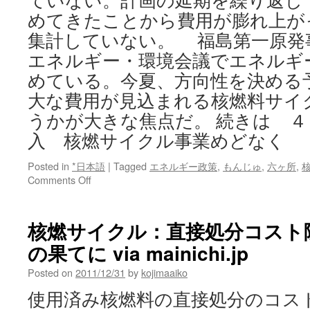
ていない。計画の延期を繰り返し
めてきたことから費用が膨れ上が
集計していない。 福島第一原発
エネルギー・環境会議でエネルギ
めている。今夏、方向性を決める
大な費用が見込まれる核燃料サイ
うかが大きな焦点だ。 続きは 
入 核燃サイクル事業めどなく
Posted in
*日本語
|
Tagged
エネルギー政策
,
もんじゅ
,
六ヶ所
,
on
Comments Off
４
５
年
核燃サイクル：直接処分コスト
で
の果てに via mainichi.jp
１
０
Posted on
2011/12/31
by
kojimaaiko
兆
円
使用済み核燃料の直接処分のコス
投