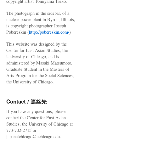
copyright artist Tomiyama Taeko.
The photograph in the sidebar, of a
nuclear power plant in Byron, Illinois,
is copyright photographer Joseph
Pobereskin (
http://pobereskin.com/
)
This website was designed by the
Center for East Asian Studies, the
University of Chicago, and is
administered by Masaki Matsumoto,
Graduate Student in the Masters of
Arts Program for the Social Sciences,
the University of Chicago.
Contact / 連絡先
If you have any questions, please
contact the Center for East Asian
Studies, the University of Chicago at
773-702-2715 or
japanatchicago@uchicago.edu.