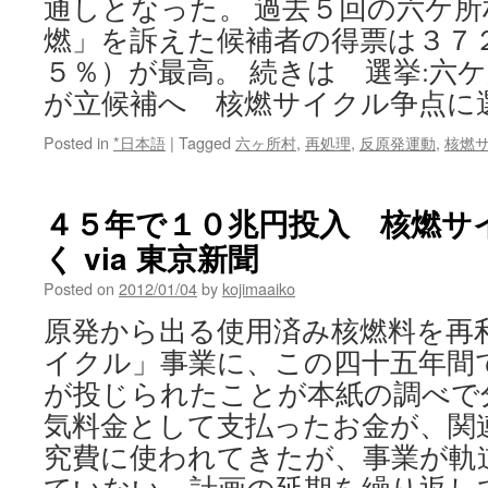
通しとなった。 過去５回の六ケ所
燃」を訴えた候補者の得票は３７
５％）が最高。 続きは 選挙:六
が立候補へ 核燃サイクル争点に
Posted in
*日本語
|
Tagged
六ヶ所村
,
再処理
,
反原発運動
,
核燃
４５年で１０兆円投入 核燃サ
く via 東京新聞
Posted on
2012/01/04
by
kojimaaiko
原発から出る使用済み核燃料を再
イクル」事業に、この四十五年間
が投じられたことが本紙の調べで
気料金として支払ったお金が、関
究費に使われてきたが、事業が軌