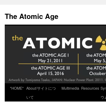
Skip
to
The Atomic Age
content
*HOME*
About/サイトにつ
Multimedia
Resources
Sy
いて
ウ