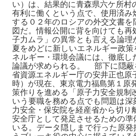
い）は、結果的に青森県六ケ所村
入
核
有利に働くという点で、使用済み
燃
する０２年のロシアの外交文書を
サ
イ
図だ。情報公開に背を向けても再
ク
子力ムラ」の異常とも言える論理
ル
事
夏をめどに新しいエネルギー政策
業
ネルギー・環境会議には、徹底し
め
論議が求められる。 部下に隠蔽
ど
な
省資源エネルギー庁の安井正也原
く
時）が現在、東京電力福島第１原
via
東
策作りを進める「原子力安全規制
京
いう要職を務める点でも問題は深
新
聞
力安全・保安院を経産省から切り
安全庁として発足させるための準
いる。データ隠しまで行った原発