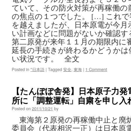
ていて、その防火対策が再稼働の
の焦点の１つでした。 […] これ
を越えましたが、日本原電が今月
い計画などに問題がないか確認す
第二原発が来年１１月の期限内に
延長の手続きが終わるかどうかは
い状況です。 全文
Posted in
*日本語
|
Tagged
安全
,
東海
|
1 Comment
【たんぽぽ舎発】日本原子力発
所に「調整運転」自粛を申し入れ
Posted on
2011/10/21
by
東海第２原発の再稼働中止と廃
委員会（代表相沢一正）は日本原電