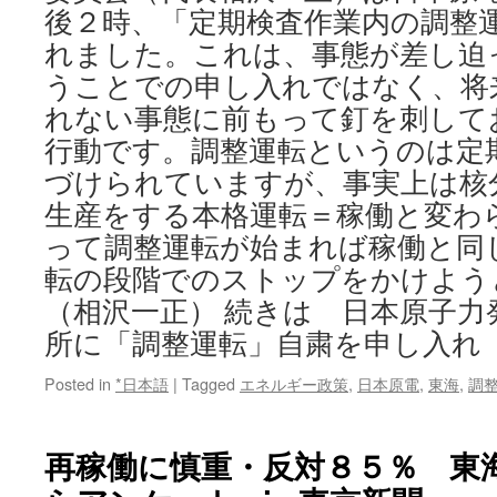
後２時、「定期検査作業内の調整
れました。これは、事態が差し迫
うことでの申し入れではなく、将
れない事態に前もって釘を刺して
行動です。調整運転というのは定
づけられていますが、事実上は核
生産をする本格運転＝稼働と変わ
って調整運転が始まれば稼働と同
転の段階でのストップをかけよう
（相沢一正） 続きは 日本原子力
所に「調整運転」自粛を申し入れ
Posted in
*日本語
|
Tagged
エネルギー政策
,
日本原電
,
東海
,
調
再稼働に慎重・反対８５％ 東