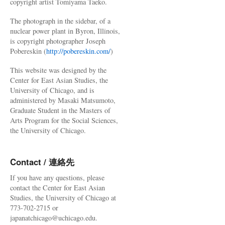
copyright artist Tomiyama Taeko.
The photograph in the sidebar, of a
nuclear power plant in Byron, Illinois,
is copyright photographer Joseph
Pobereskin (
http://pobereskin.com/
)
This website was designed by the
Center for East Asian Studies, the
University of Chicago, and is
administered by Masaki Matsumoto,
Graduate Student in the Masters of
Arts Program for the Social Sciences,
the University of Chicago.
Contact / 連絡先
If you have any questions, please
contact the Center for East Asian
Studies, the University of Chicago at
773-702-2715 or
japanatchicago@uchicago.edu.