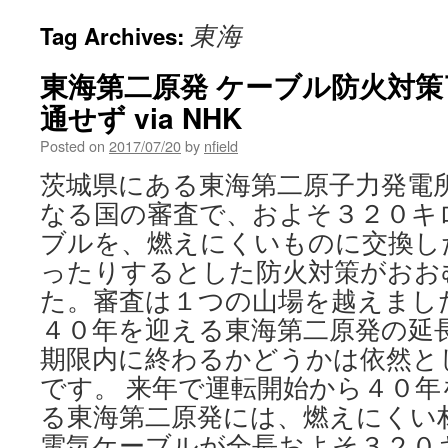
東海
Tag Archives:
東海第二原発 ケーブル防火対
通せず via NHK
Posted on
2017/07/20
by
nfield
茨城県にある東海第二原子力発電
なる国の審査で、およそ３２０キ
ブルを、燃えにくいものに交換し
ったりするとした防火対策がおお
た。審査は１つの山場を越えまし
４０年を迎える東海第二原発の延
期限内に終わるかどうかは依然と
です。 来年で運転開始から４０
る東海第二原発には、燃えにくい
電気ケーブルが全長およそ３２０