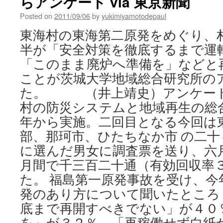
らアンケート via 東京新聞
Posted on
2011/09/06
by
yukimiyamotodepaul
東海村の東海第二原発をめぐり、
半が「安全対策を徹底するまで運
「このまま廃炉へ準備を」などと
ことが茨城大学地域総合研究所の
た。 （井上靖史）アンケート
村の防災システムと地域再生の総
年から実施。二回目となる今回は
部、那珂市、ひたちなか市 の二十
に選んだ男女に調査票を送り、六
月間で千三百二十通（有効回収率
た。 福島第一原発事故を受け、今
発のあり方について聞いたところ
底まで再開すべきでない」が４０
を」が３２％、「再稼働せず白紙