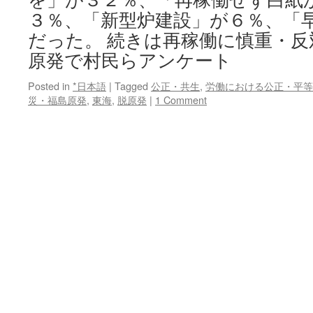
３％、「新型炉建設」が６％、「
だった。 続きは再稼働に慎重・反
原発で村民らアンケート
Posted in
*日本語
|
Tagged
公正・共生
,
労働における公正・平等
災・福島原発
,
東海
,
脱原発
|
1 Comment