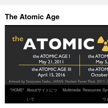
Skip
to
The Atomic Age
content
*HOME*
About/サイトにつ
Multimedia
Resources
Sy
いて
ウ