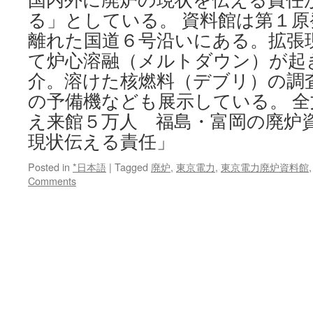
る」としている。 資料館は第１
離れた国道６号沿いにある。拡張
て炉心溶融（メルトダウン）が起
介。溶けた核燃料（デブリ）の調
の予備機なども展示している。 
え来館５万人 福島・富岡の廃炉
現状伝える責任」
Posted in
*日本語
|
Tagged
廃炉
,
東京電力
,
東京電力廃炉資料館
Comments