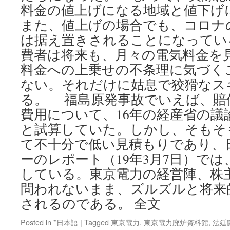
料金の値上げになる地域と値下げ
また、値上げの場合でも、コロナ
は据え置きされることになってい
費者は将来も、月々の電気料金を
料金への上乗せの不条理に気づく
ない。それだけに姑息で狡猾なス
る。 福島原発事故でいえば、賠
費用について、16年の経産省の議論
と試算していた。しかし、そもそ
て不十分で低い見積もりであり、
ーのレポート（19年3月7日）では、
している。東京電力の経営陣、株
問われないまま、ズルズルと将来
されるのである。 全文
Posted in
*日本語
|
Tagged
東京電力
,
東京電力廃炉資料館
,
法廷