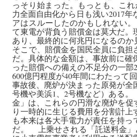
っそり始まった。もっとも、これ
力全面自由化から日も浅い2017
アはスルーしたのかもしれない。
て東電が背負う賠償金は莫大だ。
あり、最終的に何兆円になるのか
そこで、賠償金を国民全員に負担
だ。具体的な金額は、事故前に確
った賠償への備えの不足分の一部2
600億円程度が40年間にわたっ
事故後、廃炉が決まった原発が全国
号機や美浜1、2号機など）ある。
金」は、これらの円滑な廃炉を促
り一時的に生じる費用を分割計上
も本来は各大手電力が責任を持っ
だ。 上乗せされる「託送料金」