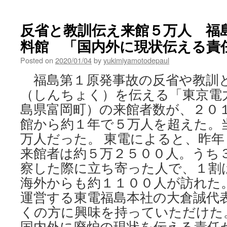
反省と教訓伝え来館５万人 福
料館 「国内外に現状伝える責任」
Posted on
2020/01/04
by
yukimiyamotodepaul
福島第１原発事故の反省や教訓
（しんちょく）を伝える「東京電
島県富岡町）の来館者数が、２０
館から約１年で５万人を超えた。
万人だった。 東電によると、昨
来館者は約５万２５００人。うち
察した際に立ち寄った人で、１割
海外からも約１１００人が訪れた。
運営する東電福島本社の大倉誠代
くの方に興味を持っていただけた
国内外に廃炉の現状を伝える責任