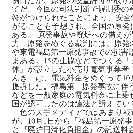
例目だが、原発の設置許可を取り
てだ。今回の司法判断で規制委の
符がつけられたことにより、安全
がることも予想され、全国の原発
ある。 原発事故や廃炉への備え
力 原発をめぐる裁判には、原発
や東電福島第一原発事故での損害
まある。15の生協などでつくる
体」が設立した小売り電気事業者
んき」は、電気料金をめぐって10
提訴した。福島第一原発事故に伴
などを一般家庭の電気料金に上乗
国が認可したのは違法と訴えてい
一色の大手メディアではあまり報
が、10月1日から「福島第一原発
と『廃炉円滑化負担金』の託送料