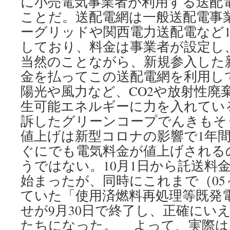
に小売電気事業者が利用する送配
ことだ。送配電網は一般送配電事
ーグリッドや関西電力送配電など1
しており、料金は事業者が設定
当然のことながら、新規参入した
金を払ってこの送配電網を利用し
陽光や風力など、CO2や放射性廃
生可能エネルギーに力を入れてい
訴したグリーンコープでんきもそうだ
値上げは新型コロナの影響で1年
ぐにでも電気料金が値上げされる
うではない。10月1日から託送料
始まったが、同時にこれまで（05～
ていた「使用済燃料再処理等既発
せが9月30日で終了し、正確にい
たちになった。 よって、実際は