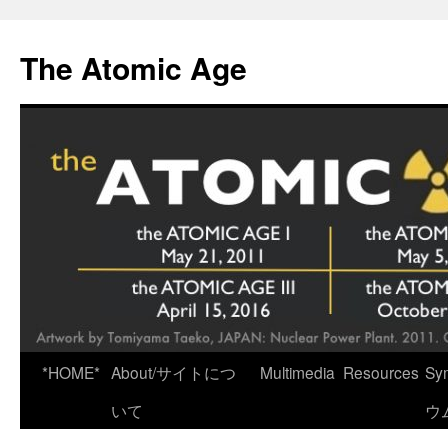
Skip
to
The Atomic Age
content
*HOME*
About/サイトにつ
Multimedia
Resources
Sy
いて
ウ