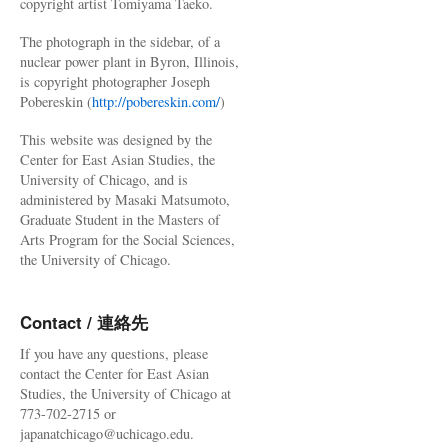
copyright artist Tomiyama Taeko.
The photograph in the sidebar, of a
nuclear power plant in Byron, Illinois,
is copyright photographer Joseph
Pobereskin (
http://pobereskin.com/
)
This website was designed by the
Center for East Asian Studies, the
University of Chicago, and is
administered by Masaki Matsumoto,
Graduate Student in the Masters of
Arts Program for the Social Sciences,
the University of Chicago.
Contact / 連絡先
If you have any questions, please
contact the Center for East Asian
Studies, the University of Chicago at
773-702-2715 or
japanatchicago@uchicago.edu.