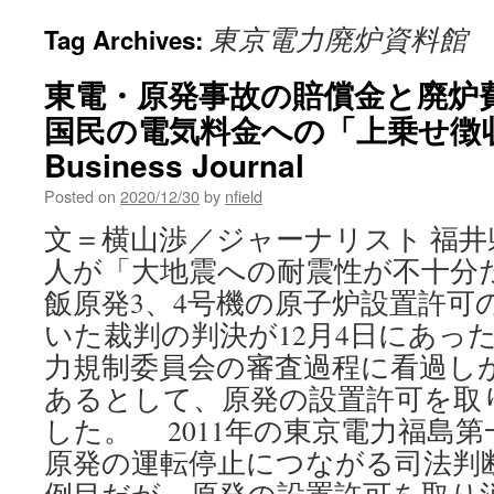
東京電力廃炉資料館
Tag Archives:
東電・原発事故の賠償金と廃炉
国民の電気料金への「上乗せ徴収
Business Journal
Posted on
2020/12/30
by
nfield
文＝横山渉／ジャーナリスト 福井
人が「大地震への耐震性が不十分
飯原発3、4号機の原子炉設置許可
いた裁判の判決が12月4日にあっ
力規制委員会の審査過程に看過し
あるとして、原発の設置許可を取
した。 2011年の東京電力福島
原発の運転停止につながる司法判