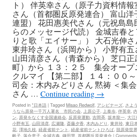
ト） 伴英幸さん（原子力資料情報室）、 M
さん（首都圏反原発連合） 富山洋
連盟） 花田惠美代さん（元祝島島
らのメッセージ代読） 金城吉春
りと歌「エイサー」） 大石光伸
東井玲さん（浜岡から） 小野有
山田清彦さん（青森から） 芝口正
町）から １３：２５ 集会オー
クルマイ 【第二部】 １４：０
司会：木内みどりさん 黙祷 ＜集会
さん …
Continue reading
→
Posted in
*日本語
|
Tagged
Misao Redwolf
,
アシビナーズ
,
さよう
うなら原発一千万人署名 市民の会
,
上原公子
,
上泰歩
,
伴英幸
,
ン
,
原発をなくす全国連絡会
,
反原発運動
,
吉岡斉
,
坂本龍一
,
大江
小野有五
,
山田清彦
,
広瀬隆
,
斎藤夕香
,
木内みどり
,
東井玲
,
東日
花
,
澤地久枝
,
経産省前テント
,
経産省前テントひろば
,
脱原発世
帆子
,
落合恵子
,
金城吉春
,
鎌田慧
,
首都圏反原発連合
|
Comments 