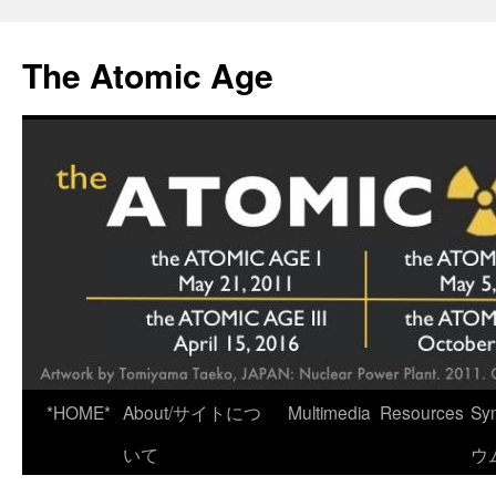
Skip
to
The Atomic Age
content
*HOME*
About/サイトにつ
Multimedia
Resources
Sy
いて
ウ