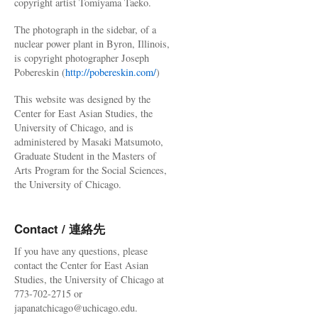
copyright artist Tomiyama Taeko.
The photograph in the sidebar, of a
nuclear power plant in Byron, Illinois,
is copyright photographer Joseph
Pobereskin (
http://pobereskin.com/
)
This website was designed by the
Center for East Asian Studies, the
University of Chicago, and is
administered by Masaki Matsumoto,
Graduate Student in the Masters of
Arts Program for the Social Sciences,
the University of Chicago.
Contact / 連絡先
If you have any questions, please
contact the Center for East Asian
Studies, the University of Chicago at
773-702-2715 or
japanatchicago@uchicago.edu.