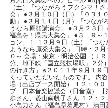
月九日大集会へのアピール ■Appea
（土）「つながろうフクシマ！さ
会」 ●３月１０日（日）「０３１
動」 ●３月１１日（月）「つなが
うなら原発講演会」 ●３月２３日
福島を！県民大集会」 ●３．９～
ョン」 […] ３月９日（土）「つ
ようなら原発大集会」 日時：３月
０～ 会場：東京・明治公園 （Ｊ
分、地下鉄「国立競技場駅」２分）
の行き方」 ※２０１１年９月１９
くっていただいたものです。 内
場（出店ブース開始） １２：０
ブ 日本音楽協議会（日音協） 【
歩さん、菱山南帆子さん １２：２
小島力さん（福島県葛尾村） 満田