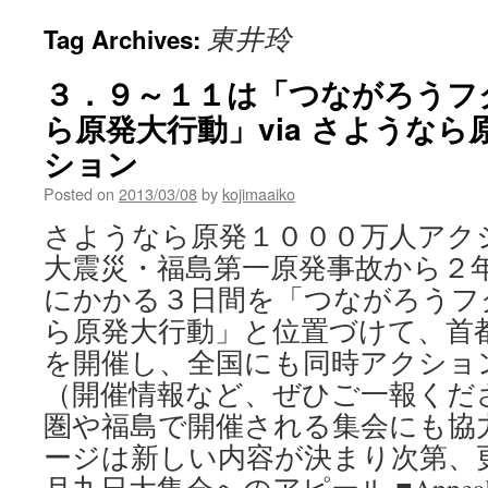
東井玲
Tag Archives:
３．９～１１は「つながろうフ
ら原発大行動」via さようなら原
ション
Posted on
2013/03/08
by
kojimaaiko
さようなら原発１０００万人アク
大震災・福島第一原発事故から２
にかかる３日間を「つながろうフ
ら原発大行動」と位置づけて、首
を開催し、全国にも同時アクショ
（開催情報など、ぜひご一報くだ
圏や福島で開催される集会にも協力
ージは新しい内容が決まり次第、更