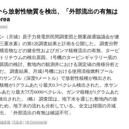
から放射性物質を検出、「外部流出の有無は
rea
epaul
ン（月城）原子力発電所民間調査団と懸案疎通協議会が遂
三重水素）の第1次調査結果と計画を公開した。 調査分野
構造物などの健全性およびガンマ核種流出の有無、タービ
トリチウムの検出原因、1号機のタービンギャラリー底の
原因の検討、敷地内の観測井における測定値の推移分析と
だ。 調査結果、月城1号機における使用済核燃料プール
水のサンプル（深度9メートル）で放射性核種が検出され
核種が1グラムあたり最大0.3ベクレル検出された。水サン
あたり最大75万6000ベクレル、ガンマ核種が1グラムあた
れ検出された。 (略） 調査団は、地下水を通じた敷地内の放
ため、地下水の流れも分析している。 全文は韓国の月城
出、「外部流出の有無は確認不可」
城原発
,
汚染水
|
18 Comments