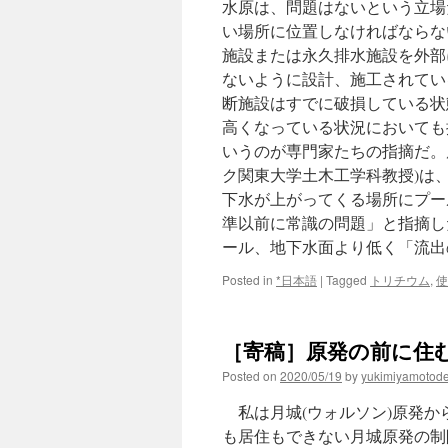
水原は、問題はないという立場
い場所に位置しなければならな
施設または永久排水施設を外部
ないように設計、施工されて
断施設はすでに破損している状
高くなっている状況においても
いうのが専門家たちの指摘だ。
ク関東大学土木工学科教授)は
下水が上がってくる場所にプー
準以前に常識の問題」と指摘し
ール、地下水面より低く「流出
Posted in
*日本語
|
Tagged
トリチウム
,
使
［寄稿］原発の前に住むおば
Posted on
2020/05/19
by
yukimiyamotod
私は月城(ウォルソン)原発から
も居住もできない月城原発の制