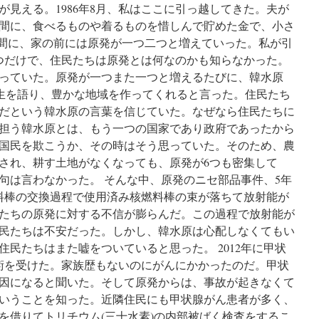
見える。1986年8月、私はここに引っ越してきた。夫が
る間に、食べるものや着るものを惜しんで貯めた金で、小さ
の間に、家の前には原発が一つ二つと増えていった。私が引
つだけで、住民たちは原発とは何なのかも知らなかった。
っていた。原発が一つまた一つと増えるたびに、韓水原
共生を語り、豊かな地域を作ってくれると言った。住民たち
だという韓水原の言葉を信じていた。なぜなら住民たちに
担う韓水原とは、もう一つの国家であり政府であったから
国民を欺こうか、その時はそう思っていた。そのため、農
され、耕す土地がなくなっても、原発が6つも密集して
句は言わなかった。 そんな中、原発のニセ部品事件、5年
料棒の交換過程で使用済み核燃料棒の束が落ちて放射能が
たちの原発に対する不信が膨らんだ。この過程で放射能が
民たちは不安だった。しかし、韓水原は心配しなくてもい
民たちはまた嘘をついていると思った。 2012年に甲状
術を受けた。家族歴もないのにがんにかかったのだ。甲状
因になると聞いた。そして原発からは、事故が起きなくて
いうことを知った。近隣住民にも甲状腺がん患者が多く、
けを借りてトリチウム(三十水素)の内部被ばく検査をするこ