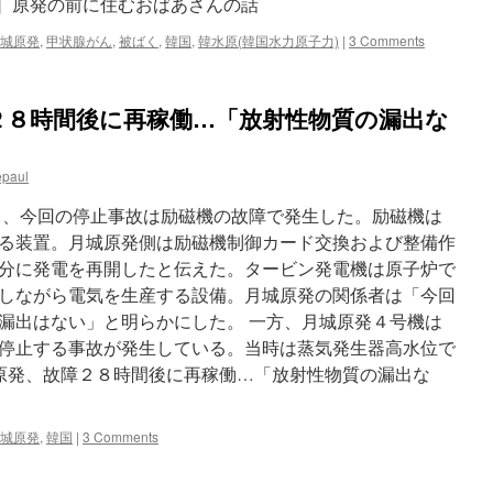
全文は［寄稿］原発の前に住むおばあさんの話
城原発
,
甲状腺がん
,
被ばく
,
韓国
,
韓水原(韓国水力原子力)
|
3 Comments
２８時間後に再稼働…「放射性物質の漏出な
epaul
と、今回の停止事故は励磁機の故障で発生した。励磁機は
る装置。月城原発側は励磁機制御カード交換および整備作
分に発電を再開したと伝えた。タービン発電機は原子炉で
しながら電気を生産する設備。月城原発の関係者は「今回
漏出はない」と明らかにした。 一方、月城原発４号機は
停止する事故が発生している。当時は蒸気発生器高水位で
原発、故障２８時間後に再稼働…「放射性物質の漏出な
城原発
,
韓国
|
3 Comments