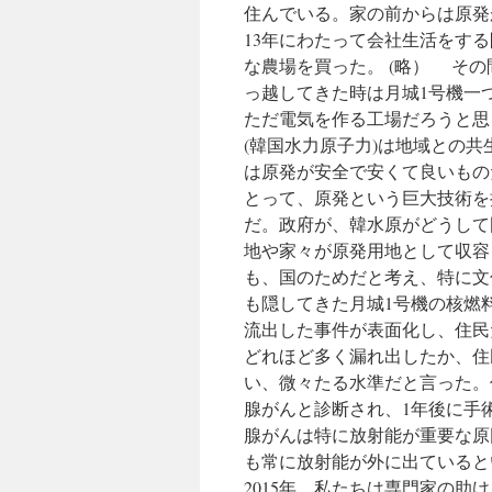
住んでいる。家の前からは原発が
13年にわたって会社生活をす
な農場を買った。 (略） そ
っ越してきた時は月城1号機一
ただ電気を作る工場だろうと思
(韓国水力原子力)は地域との
は原発が安全で安くて良いもの
とって、原発という巨大技術を
だ。政府が、韓水原がどうして
地や家々が原発用地として収容
も、国のためだと考え、特に文
も隠してきた月城1号機の核燃
流出した事件が表面化し、住民
どれほど多く漏れ出したか、住
い、微々たる水準だと言った。住
腺がんと診断され、1年後に手
腺がんは特に放射能が重要な原
も常に放射能が外に出ていると
2015年、私たちは専門家の助