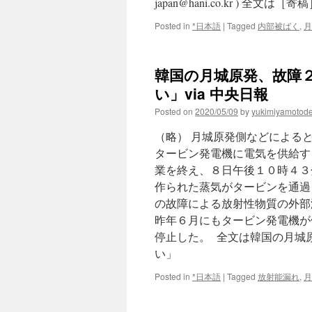
japan@hani.co.kr ) 
Posted in
*日本語
|
Tagged
内部被ばく
,
月
韓国の月城原発、故障
い」via 中央日報
Posted on
2020/05/09
by
yukimiyamotod
（略） 月城原発側などによる
タービン発電機に電気を供給す
業を終え、８日午後１０時４３
作られた蒸気がタービンを通過
の故障による放射性物質の外部
昨年６月にもタービン発電機が
停止した。 全文は韓国の月城
い」
Posted in
*日本語
|
Tagged
放射能漏れ
,
月