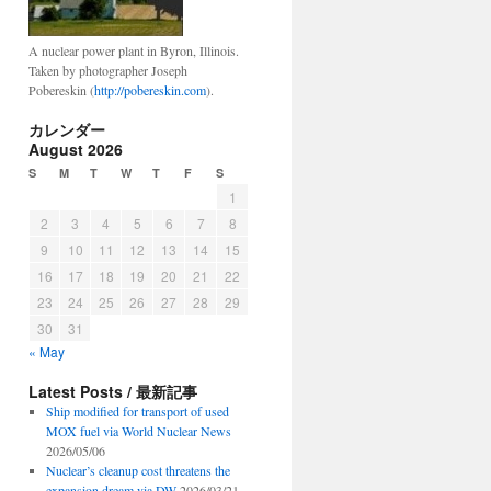
A nuclear power plant in Byron, Illinois.
Taken by photographer Joseph
Pobereskin (
http://pobereskin.com
).
カレンダー
August 2026
S
M
T
W
T
F
S
1
2
3
4
5
6
7
8
9
10
11
12
13
14
15
16
17
18
19
20
21
22
23
24
25
26
27
28
29
30
31
« May
Latest Posts / 最新記事
Ship modified for transport of used
MOX fuel via World Nuclear News
2026/05/06
Nuclear’s cleanup cost threatens the
expansion dream via DW
2026/03/21