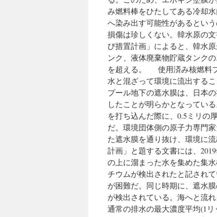
み燃料棒をひたしてある冷却水
へ染み出す可能性があるという
損傷は珍しくない。韓水原の文
び措置計画」によると、韓水原
ンク、液体廃棄物貯蔵タンクのエ
を超える。 使用済み核燃料
水と混ざって環境に流出するこ
プール地下の遮水膜は、日本の福
したことが明らかとなっている
を打ち込んだ際に、0.5ミリ
だ。環境団体側の原子力専門家
た遮水膜を通り抜け、環境に
計画」と題する文書には、2019
の上に溜まった水を集めた集水槽
チウムが検出されたと記されて
が困難だ。同じ時期に、遮水膜の
が検出されている。海へと流れる
通常の排水の最大濃度平均(1リット