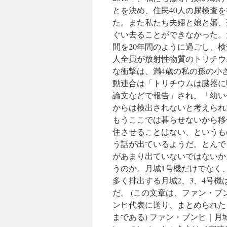
とを決め、住民40人の尿検査を
た。また私たち夫婦と娘と婿、
ぐい去ることができなかった。
間を20年間のように過ごし、
人全員が放射性物質のトリチウ
な衝撃は、満4歳の私の孫の小
動連合は「トリチウムは臓器に
論文などで報告」され、「幼い
からは検出されないと考えられ
もうここでは暮らせないから移
住させることはない、というも
う話が出ているようだ。とんで
があまり出ていないではないか
うのか。月城1号機だけでなく
多く排出する月城2、3、4号
だ。 (この文章は、ファン・
ンヒ代表に送り、まとめられた
まである) ファン・ブンヒ｜月城