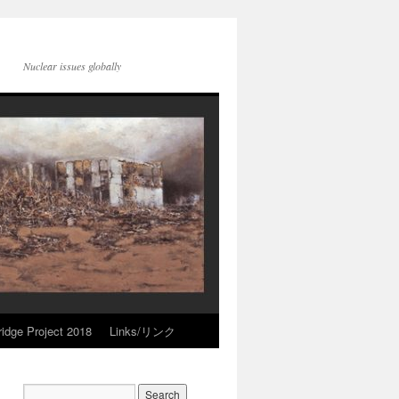
Nuclear issues globally
idge Project 2018
Links/リンク