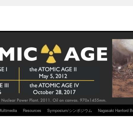
Multimedia
Resources
Symposium/シンポジウム
Nagasaki Hanford Br