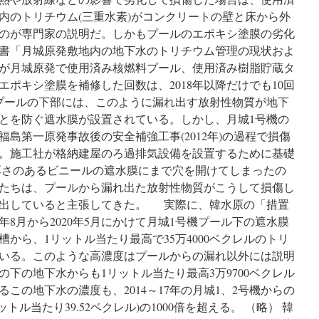
内のトリチウム(三重水素)がコンクリートの壁と床から外
のが専門家の説明だ。しかもプールのエポキシ塗膜の劣化
書「月城原発敷地内の地下水のトリチウム管理の現状およ
が月城原発で使用済み核燃料プール、使用済み樹脂貯蔵タ
ポキシ塗膜を補修した回数は、2018年以降だけでも10回
プールの下部には、このように漏れ出す放射性物質が地下
とを防ぐ遮水膜が設置されている。しかし、月城1号機の
島第一原発事故後の安全補強工事(2012年)の過程で損傷
。施工社が格納建屋のろ過排気設備を設置するために基礎
の厚さのあるビニールの遮水膜にまで穴を開けてしまったの
たちは、プールから漏れ出た放射性物質がこうして損傷し
流出していると主張してきた。 実際に、韓水原の「措置
年8月から2020年5月にかけて月城1号機プール下の遮水膜
から、1リットル当たり最高で35万4000ベクレルのトリ
いる。このような高濃度はプールからの漏れ以外には説明
下の地下水からも1リットル当たり最高3万9700ベクレル
この地下水の濃度も、2014～17年の月城1、2号機からの
ル当たり39.52ベクレル)の1000倍を超える。 （略） 韓