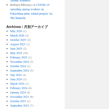
Atomic Scientists
Barbarra BBonney
on
COVID-19
spreading among workers on
Fukushima plant, related projects via
The Mainichi
Archives / 月別アーカイブ
May 2026
(1)
March 2026
(2)
October 2025
(2)
August 2025
(1)
June 2025
(2)
May 2025
(10)
February 2025
(1)
November 2024
(3)
October 2024
(1)
September 2024
(5)
July 2024
(4)
June 2024
(3)
March 2024
(1)
February 2024
(6)
January 2024
(4)
November 2023
(8)
October 2023
(1)
September 2023
(7)