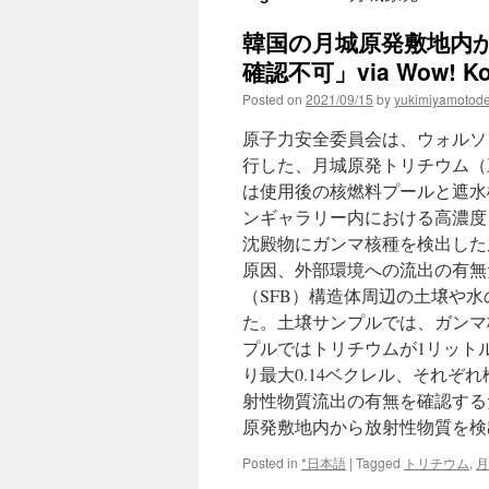
韓国の月城原発敷地内
確認不可」via Wow! Ko
Posted on
2021/09/15
by
yukimiyamotod
原子力安全委員会は、ウォルソ
行した、月城原発トリチウム（
は使用後の核燃料プールと遮水
ンギャラリー内における高濃度
沈殿物にガンマ核種を検出した
原因、外部環境への流出の有無
（SFB）構造体周辺の土壌や
た。土壌サンプルでは、ガンマ
プルではトリチウムが1リットル
り最大0.14ベクレル、それぞ
射性物質流出の有無を確認する
原発敷地内から放射性物質を検
Posted in
*日本語
|
Tagged
トリチウム
,
月