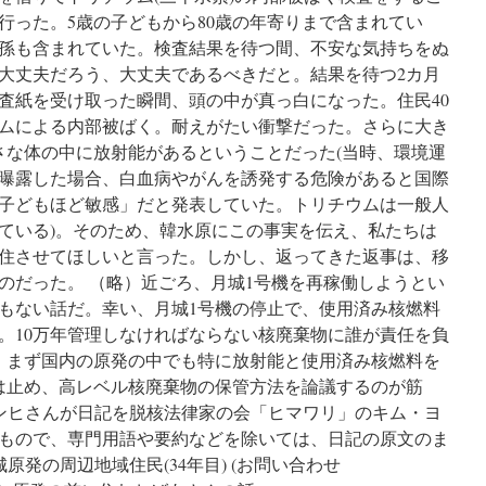
行った。5歳の子どもから80歳の年寄りまで含まれてい
孫も含まれていた。検査結果を待つ間、不安な気持ちをぬ
大丈夫だろう、大丈夫であるべきだと。結果を待つ2カ月
検査紙を受け取った瞬間、頭の中が真っ白になった。住民40
ムによる内部被ばく。耐えがたい衝撃だった。さらに大き
さな体の中に放射能があるということだった(当時、環境運
曝露した場合、白血病やがんを誘発する危険があると国際
子どもほど敏感」だと発表していた。トリチウムは一般人
ている)。そのため、韓水原にこの事実を伝え、私たちは
住させてほしいと言った。しかし、返ってきた返事は、移
のだった。 （略）近ごろ、月城1号機を再稼働しようとい
もない話だ。幸い、月城1号機の停止で、使用済み核燃料
。10万年管理しなければならない核廃棄物に誰が責任を負
、まず国内の原発の中でも特に放射能と使用済み核燃料を
機は止め、高レベル核廃棄物の保管方法を論議するのが筋
ブンヒさんが日記を脱核法律家の会「ヒマワリ」のキム・ヨ
もので、専門用語や要約などを除いては、日記の原文のま
原発の周辺地域住民(34年目) (お問い合わせ