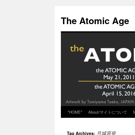
Skip
to
The Atomic Age
content
*HOME*
About/サイトについて
月城原発
Tag Archives: