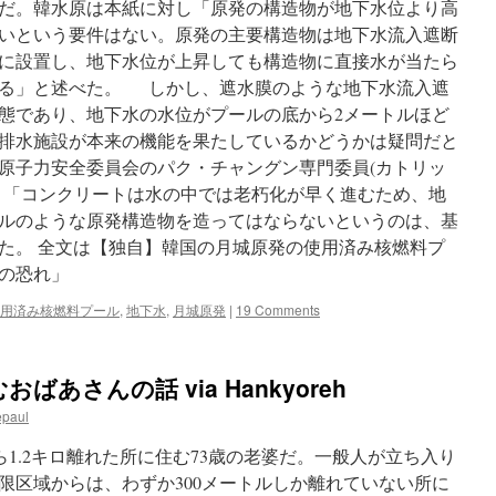
だ。韓水原は本紙に対し「原発の構造物が地下水位より高
いという要件はない。原発の主要構造物は地下水流入遮断
に設置し、地下水位が上昇しても構造物に直接水が当たら
いる」と述べた。 しかし、遮水膜のような地下水流入遮
態であり、地下水の水位がプールの底から2メートルほど
排水施設が本来の機能を果たしているかどうかは疑問だと
原子力安全委員会のパク・チャングン専門委員(カトリッ
、「コンクリートは水の中では老朽化が早く進むため、地
ルのような原発構造物を造ってはならないというのは、基
た。 全文は【独自】韓国の月城原発の使用済み核燃料プ
の恐れ」
用済み核燃料プール
,
地下水
,
月城原発
|
19 Comments
あさんの話 via Hankyoreh
epaul
1.2キロ離れた所に住む73歳の老婆だ。一般人が立ち入り
限区域からは、わずか300メートルしか離れていない所に