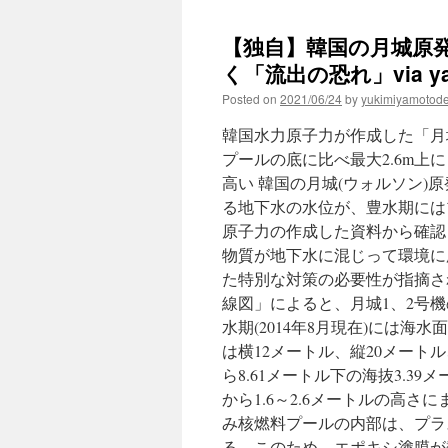
【独自】韓国の月城原
く「流出の恐れ」via yahoo
Posted on
2021/06/24
by
yukimiyamotod
韓国水力原子力が作成した「月
プールの底に比べ最大2.6m
高い 韓国の月城(ウォルソン)
る地下水の水位が、豊水期には
原子力の作成した資料から確認
物質が地下水に混じって環境に
た特別な対策の必要性が指摘
線図」によると、月城1、2号
水期(2014年8月現在)には
は横12メートル、縦20メート
ら8.61メートル下の海抜3.
から1.6～2.6メートルの高
み核燃料プールの内部は、プラ
る。このため、エポキシ塗膜が