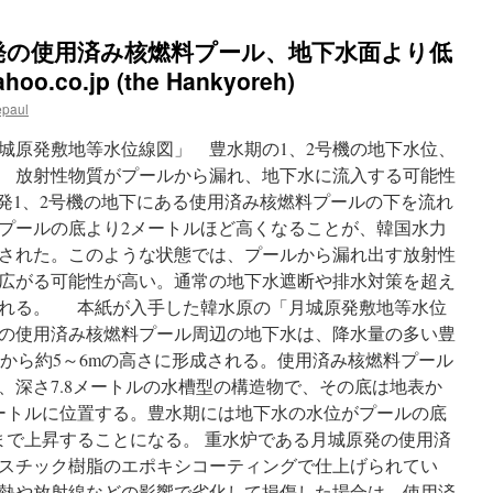
発の使用済み核燃料プール、地下水面より低
.co.jp (the Hankyoreh)
epaul
城原発敷地等水位線図」 豊水期の1、2号機の地下水位、
上に 放射性物質がプールから漏れ、地下水に流入する可能性
原発1、2号機の地下にある使用済み核燃料プールの下を流れ
プールの底より2メートルほど高くなることが、韓国水力
された。このような状態では、プールから漏れ出す放射性
広がる可能性が高い。通常の地下水遮断や排水対策を超え
される。 本紙が入手した韓水原の「月城原発敷地等水位
機の使用済み核燃料プール周辺の地下水は、降水量の多い豊
海水面から約5～6mの高さに形成される。使用済み核燃料プール
ル、深さ7.8メートルの水槽型の構造物で、その底は地表か
39メートルに位置する。豊水期には地下水の水位がプールの底
さにまで上昇することになる。 重水炉である月城原発の使用済
スチック樹脂のエポキシコーティングで仕上げられてい
熱や放射線などの影響で劣化して損傷した場合は、使用済