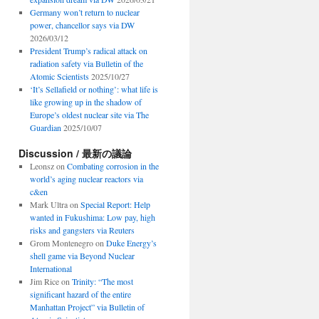
Germany won’t return to nuclear
power, chancellor says via DW
2026/03/12
President Trump’s radical attack on
radiation safety via Bulletin of the
Atomic Scientists
2025/10/27
‘It’s Sellafield or nothing’: what life is
like growing up in the shadow of
Europe’s oldest nuclear site via The
Guardian
2025/10/07
Discussion / 最新の議論
Leonsz
on
Combating corrosion in the
world’s aging nuclear reactors via
c&en
Mark Ultra
on
Special Report: Help
wanted in Fukushima: Low pay, high
risks and gangsters via Reuters
Grom Montenegro
on
Duke Energy’s
shell game via Beyond Nuclear
International
Jim Rice
on
Trinity: “The most
significant hazard of the entire
Manhattan Project” via Bulletin of