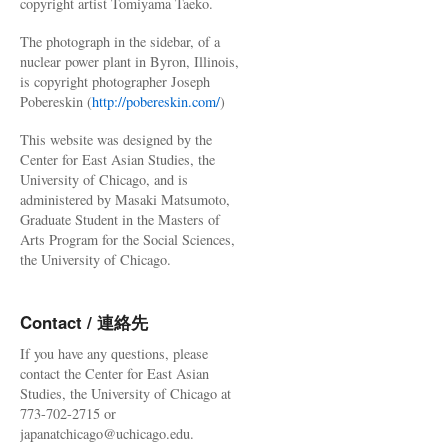
copyright artist Tomiyama Taeko.
The photograph in the sidebar, of a
nuclear power plant in Byron, Illinois,
is copyright photographer Joseph
Pobereskin (
http://pobereskin.com/
)
This website was designed by the
Center for East Asian Studies, the
University of Chicago, and is
administered by Masaki Matsumoto,
Graduate Student in the Masters of
Arts Program for the Social Sciences,
the University of Chicago.
Contact / 連絡先
If you have any questions, please
contact the Center for East Asian
Studies, the University of Chicago at
773-702-2715 or
japanatchicago@uchicago.edu.