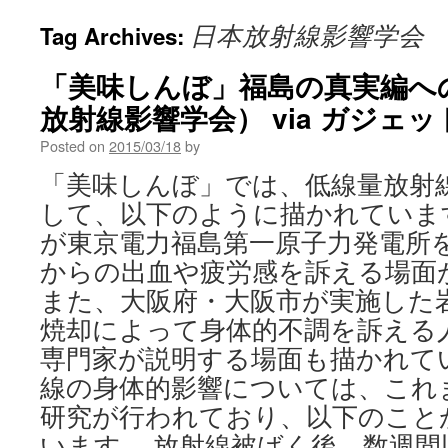
日本放射線影響学会
Tag Archives:
「美味しんぼ」福島の真実編へ
放射線影響学会） via ガジェ
Posted on
2015/03/18
by
「美味しんぼ」では、低線量放射
して、以下のように描かれていま
が東京電力福島第一原子力発電所
からの出血や疲労感を訴える場面
また、大阪府・大阪市が実施した
焼却によって身体的不調を訴える
専門家が説明する場面も描かれて
線の身体的影響については、これ
研究が行われており、以下のこと
います。 放射線被ばく後、数週