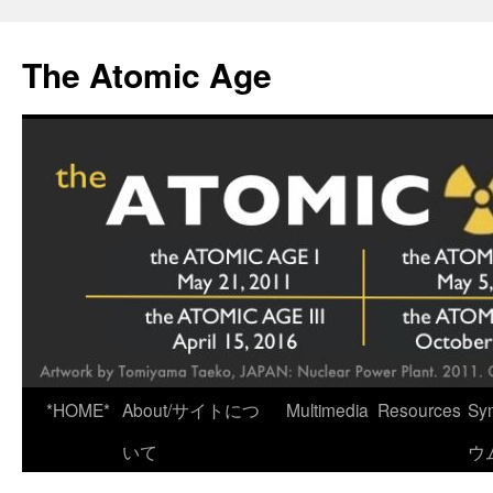
Skip
to
The Atomic Age
content
*HOME*
About/サイトにつ
Multimedia
Resources
Sy
いて
ウ