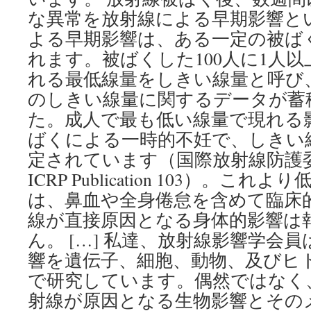
な異常を放射線による早期影響と
よる早期影響は、ある一定の被ば
れます。被ばくした100人に1人
れる最低線量をしきい線量と呼び
のしきい線量に関するデータが蓄
た。成人で最も低い線量で現れる
ばくによる一時的不妊で、しきい線量
定されています（国際放射線防護委員
ICRP Publication 103）。
は、鼻血や全身倦怠を含めて臨床
線が直接原因となる身体的影響は
ん。 […] 私達、放射線影響学会
響を遺伝子、細胞、動物、及びヒ
で研究しています。偶然ではなく
射線が原因となる生物影響とその