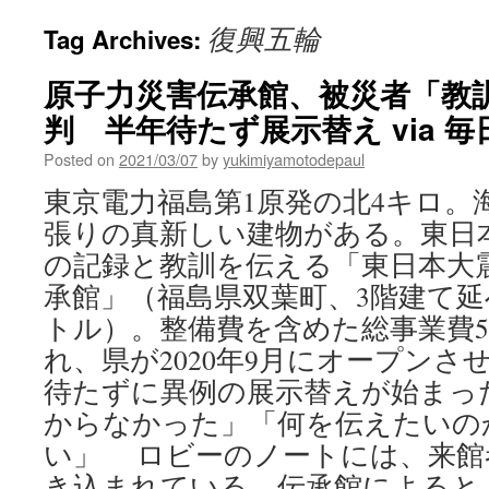
復興五輪
Tag Archives:
原子力災害伝承館、被災者「教
判 半年待たず展示替え via 毎
Posted on
2021/03/07
by
yukimiyamotodepaul
東京電力福島第1原発の北4キロ。
張りの真新しい建物がある。東日
の記録と教訓を伝える「東日本大
承館」（福島県双葉町、3階建て延べ
トル）。整備費を含めた総事業費5
れ、県が2020年9月にオープンさ
待たずに異例の展示替えが始まっ
からなかった」「何を伝えたいの
い」 ロビーのノートには、来館
き込まれている。伝承館によると