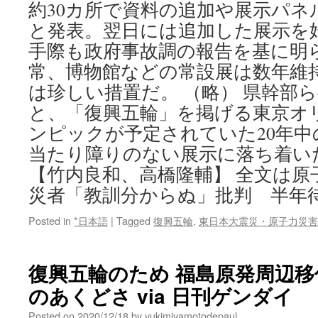
約30カ所で資料の追加や展示パネ
と発表。翌日には追加した展示を始め
手際も政府事故調の報告を基に明
常、博物館などの常設展は数年維
は珍しい措置だ。 （略） 県幹部
と、「復興五輪」を掲げる東京オ
ンピックが予定されていた20年
当たり障りのない展示に落ち着い
【竹内良和、高橋隆輔】 全文は原
災者「教訓分からぬ」批判 半年
Posted in
*日本語
|
Tagged
復興五輪
,
東日本大震災・原子力災害
復興五輪のため 福島原発周辺移
のあくどさ via 日刊ゲンダイ
Posted on
2020/12/18
by
yukimiyamotodepaul