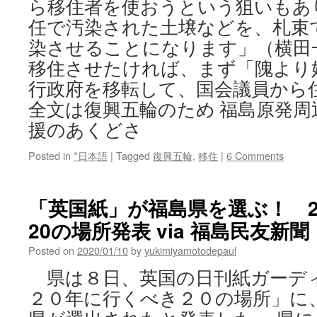
ら移住者を使おうという狙いもあ
任で汚染された土壌などを、札束
染させることになります」（横田
移住させたければ、まず「隗より
行政府を移転して、国会議員から
全文は復興五輪のため 福島原発周辺
援のあくどさ
Posted in
*日本語
|
Tagged
復興五輪
,
移住
|
6 Comments
「英国紙」が福島県を選ぶ！ 2
20の場所発表 via 福島民友新聞
Posted on
2020/01/10
by
yukimiyamotodepaul
県は８日、英国の日刊紙ガーデ
２０年に行くべき２０の場所」に