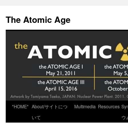
Skip
to
The Atomic Age
content
*HOME*
About/サイトにつ
Multimedia
Resources
Sy
いて
ウ