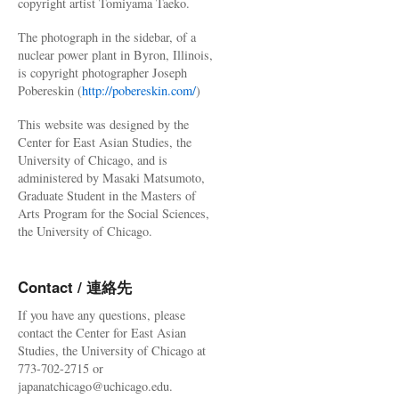
copyright artist Tomiyama Taeko.
The photograph in the sidebar, of a
nuclear power plant in Byron, Illinois,
is copyright photographer Joseph
Pobereskin (
http://pobereskin.com/
)
This website was designed by the
Center for East Asian Studies, the
University of Chicago, and is
administered by Masaki Matsumoto,
Graduate Student in the Masters of
Arts Program for the Social Sciences,
the University of Chicago.
Contact / 連絡先
If you have any questions, please
contact the Center for East Asian
Studies, the University of Chicago at
773-702-2715 or
japanatchicago@uchicago.edu.