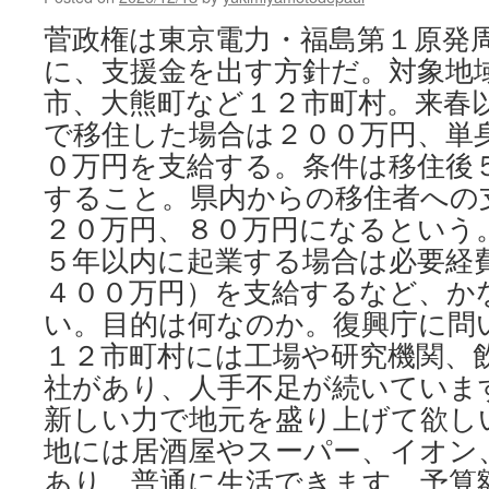
菅政権は東京電力・福島第１原発
に、支援金を出す方針だ。対象地
市、大熊町など１２市町村。来春
で移住した場合は２００万円、単
０万円を支給する。条件は移住後
すること。県内からの移住者への
２０万円、８０万円になるという
５年以内に起業する場合は必要経
４００万円）を支給するなど、か
い。目的は何なのか。復興庁に問
１２市町村には工場や研究機関、
社があり、人手不足が続いていま
新しい力で地元を盛り上げて欲し
地には居酒屋やスーパー、イオン
あり、普通に生活できます。予算