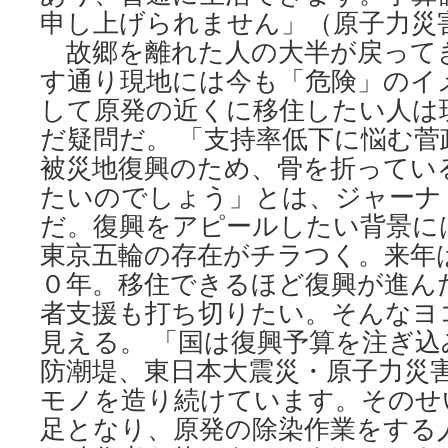
申し上げられません」（原子力災害
故郷を離れた人の大半が戻って
す通り現地には今も「危険」のイ
して原発の近くに移住したい人は
だ疑問だ。 「支持率低下に悩む菅
被災地復興のため、骨を折ってい
たいのでしょう」とは、ジャーナ
だ。復興をアピールしたい背景に
東京五輪の存在がチラつく。来年
０年。移住できるほど復興が進ん
者支援も打ち切りたい。そんなヨ
見える。 「国は復興予算を注ぎ込
防潮堤、東日本大震災・原子力災
モノを造り続けています。そのせ
足となり、原発の除染作業をする