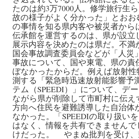
たのは約3万7000人。修学旅行生
故の様子がよく分かった」とおお
の事情を知る県内客や被災者から
伝承館を運営するのは、県が設立
展示内容を決めたのは県だ。不満
国会事故調査委員会などが「人災
事故について、国や東電、県の責
ぼなかったからだ。例えば放射性
測する「緊急時迅速放射能影響予
テム（SPEEDI）」について、デ
ながら県が削除して市町村に伝え
方向へ住民を避難誘導した自治体
なかった。「SPEEDIの取り扱い
はなく、情報を共有できませんで
けだった。 やまぬ批判を受け、