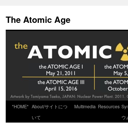
Skip
to
The Atomic Age
content
*HOME*
About/サイトにつ
Multimedia
Resources
Sy
いて
ウ