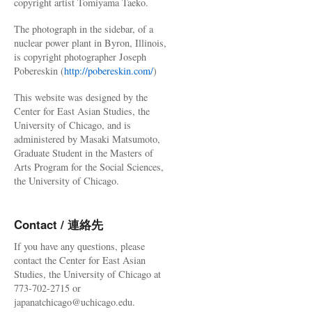
copyright artist Tomiyama Taeko.
The photograph in the sidebar, of a
nuclear power plant in Byron, Illinois,
is copyright photographer Joseph
Pobereskin (
http://pobereskin.com/
)
This website was designed by the
Center for East Asian Studies, the
University of Chicago, and is
administered by Masaki Matsumoto,
Graduate Student in the Masters of
Arts Program for the Social Sciences,
the University of Chicago.
Contact / 連絡先
If you have any questions, please
contact the Center for East Asian
Studies, the University of Chicago at
773-702-2715 or
japanatchicago@uchicago.edu.