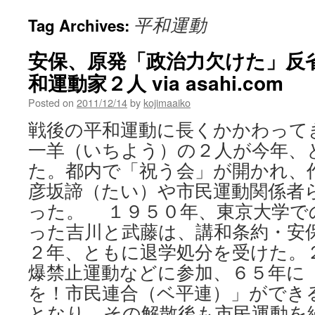
平和運動
Tag Archives:
安保、原発「政治力欠けた」反
和運動家２人 via asahi.com
Posted on
2011/12/14
by
kojimaaiko
戦後の平和運動に長くかかわって
一羊（いちよう）の２人が今年、
た。都内で「祝う会」が開かれ、
彦坂諦（たい）や市民運動関係者
った。 １９５０年、東京大学で
った吉川と武藤は、講和条約・安
２年、ともに退学処分を受けた。
爆禁止運動などに参加、６５年に
を！市民連合（ベ平連）」ができ
となり、その解散後も市民運動を