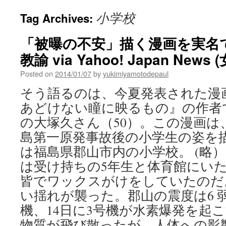
小学校
Tag Archives:
「被曝の不安」描く漫画を実名
教諭 via Yahoo! Japan News
Posted on
2014/01/07
by
yukimiyamotodepaul
そう語るのは、今夏発表された漫画『NO
あどけない瞳に映るもの』の作者
の大塚久さん（50）。この漫画は
島第一原発事故後の小学生の姿を
は福島県郡山市内の小学校。 (略
は受け持ちの5年生と体育館にい
皆でワックスがけをしていたのだ
い揺れが襲った。郡山の震度は6 
機、14日に3号機が水素爆発を起
物質が飛び散ったが、人体への影