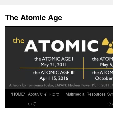
Skip
to
The Atomic Age
content
*HOME*
About/サイトにつ
Multimedia
Resources
Sy
いて
ウ