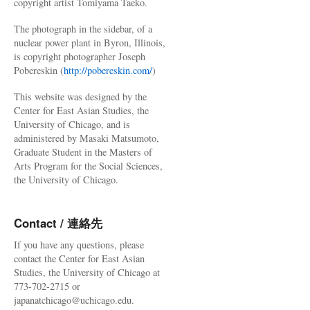
copyright artist Tomiyama Taeko.
The photograph in the sidebar, of a
nuclear power plant in Byron, Illinois,
is copyright photographer Joseph
Pobereskin (
http://pobereskin.com/
)
This website was designed by the
Center for East Asian Studies, the
University of Chicago, and is
administered by Masaki Matsumoto,
Graduate Student in the Masters of
Arts Program for the Social Sciences,
the University of Chicago.
Contact / 連絡先
If you have any questions, please
contact the Center for East Asian
Studies, the University of Chicago at
773-702-2715 or
japanatchicago@uchicago.edu.