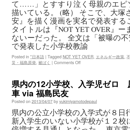
て……」とすすり泣く母親のエピ
描いている。 (略） そこで、大
安』を描く漫画を実名で発表する
タイトルは『NOT YET OVER
ないーだった。 全文は「被曝の
で発表した小学校教諭
Posted in
*日本語
|
Tagged
NOT YET OVER
,
エネルギー政策
,
on
災・福島原発
,
被ばく
|
Comments Off
「被
曝
の
県内の12小学校、入学児ゼロ 
不
車 via 福島民友
安」
描
Posted on
2013/04/07
by
yukimiyamotodepaul
く
漫
県内の公立小学校の入学式が８日
画
新入学生のいない小学校が１２校
を
実
倍増する見通しとなった。 東京電