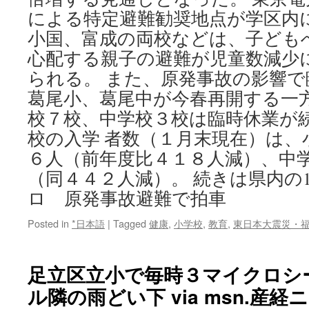
名
による特定避難勧奨地点が学区内
で
発
小国、富成の両校などは、子ども
表
心配する親子の避難が児童数減少
し
た
られる。 また、原発事故の影響
小
葛尾小、葛尾中が今春再開する一
学
校７校、中学校３校は臨時休業が
校
教
校の入学 者数（１月末現在）は、
諭
６人（前年度比４１８人減）、中
via
Yahoo!
（同４４２人減）。 続きは県内の
Japan
ロ 原発事故避難で拍車
News
(女
Posted in
*日本語
|
Tagged
健康
,
小学校
,
教育
,
東日本大震災・
性
自
身)
足立区立小で毎時３マイクロシ
ル隣の雨どい下 via msn.産経