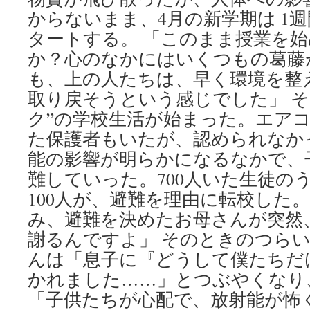
からないまま、4月の新学期は 1
タートする。 「このまま授業を
か？心のなかにはいくつもの葛藤
も、上の人たちは、早く環境を整
取り戻そうという感じでした」 そ
ク”の学校生活が始まった。エア
た保護者もいたが、認められなか
能の影響が明らかになるなかで、
難していった。700人いた生徒の
100人が、避難を理由に転校した。
み、避難を決めたお母さんが突然
謝るんですよ」 そのときのつら
んは「息子に『どうして僕たちだ
かれました……」とつぶやくなり
「子供たちが心配で、放射能が怖