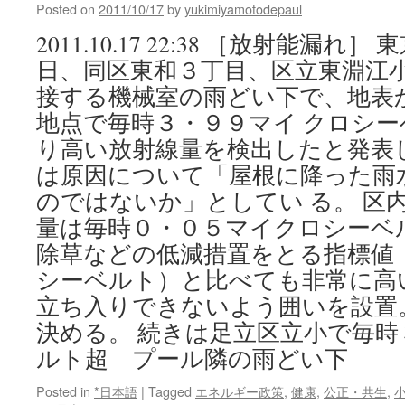
Posted on
2011/10/17
by
yukimiyamotodepaul
2011.10.17 22:38 ［放射能漏
日、同区東和３丁目、区立東淵江
接する機械室の雨どい下で、地表
地点で毎時３・９９マイ クロシ
り高い放射線量を検出したと発表
は原因について「屋根に降った雨
のではないか」としてい る。 区
量は毎時０・０５マイクロシーベ
除草などの低減措置をとる指標値
シーベルト）と比べても非常に高
立ち入りできないよう囲いを設置
決める。 続きは足立区立小で毎
ルト超 プール隣の雨どい下
Posted in
*日本語
|
Tagged
エネルギー政策
,
健康
,
公正・共生
,