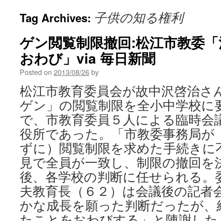
子供の知る権利
Tag Archives:
ゲン閲覧制限撤回:松江市教委
おわび」via 毎日新聞
Posted on
2013/08/26
by
松江市教育委員会が故中沢啓治さ
ゲン」の閲覧制限を全小中学校に
で、市教育委員５人による臨時会
役所であった。「市教委事務局が
ずに）閲覧制限を求めた手続きに
見で全員が一致し、制限の撤回を
後、各学校の判断に任せられる。
夫教育長（６２）は会議後の記者
かな成長を願った判断だったが、
たことをおわびする」と陳謝した。 