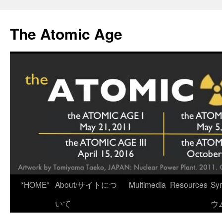
Skip
to
The Atomic Age
content
*HOME*
About/サイトにつ
Multimedia
Resources
Sy
いて
ウ