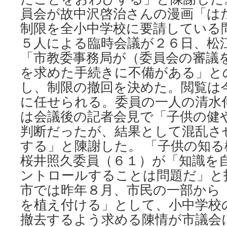
員会が故中沢啓治さんの漫画「は
制限を全小中学校に要請している
５人による臨時会議が２６日、松
「市教委事務局が（委員会の審議
を求めた手続きに不備がある」と
し、制限の撤回を決めた。閲覧は
に任せられる。委員の一人の清水
は会議後の記者会見で「子供の健
判断だったが、結果として混乱さ
する」と陳謝した。 「子供の知
桜井照久委員（６１）が「知識を
ントロールすることは問題だ」と指摘
市では昨年８月、市民の一部から
を植え付ける」として、小中学校
撤去するよう求める陳情が市議会