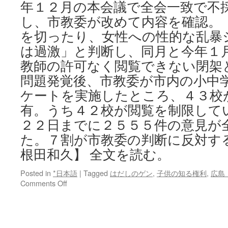
年１２月の本会議で全会一致で不
し、市教委が改めて内容を確認。
を切ったり、女性への性的な乱暴
は過激」と判断し、同月と今年１
教師の許可なく閲覧できない閉架
問題発覚後、市教委が市内の小中
ケートを実施したところ、４３校
有。うち４２校が閲覧を制限して
２２日までに２５５５件の意見が
た。７割が市教委の判断に反対す
根田和久】 全文を読む。
Posted in
*日本語
|
Tagged
はだしのゲン
,
子供の知る権利
,
広島
on
Comments Off
ゲ
ン
閲
覧