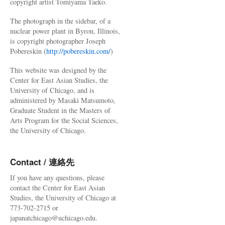
copyright artist Tomiyama Taeko.
The photograph in the sidebar, of a
nuclear power plant in Byron, Illinois,
is copyright photographer Joseph
Pobereskin (
http://pobereskin.com/
)
This website was designed by the
Center for East Asian Studies, the
University of Chicago, and is
administered by Masaki Matsumoto,
Graduate Student in the Masters of
Arts Program for the Social Sciences,
the University of Chicago.
Contact / 連絡先
If you have any questions, please
contact the Center for East Asian
Studies, the University of Chicago at
773-702-2715 or
japanatchicago@uchicago.edu.