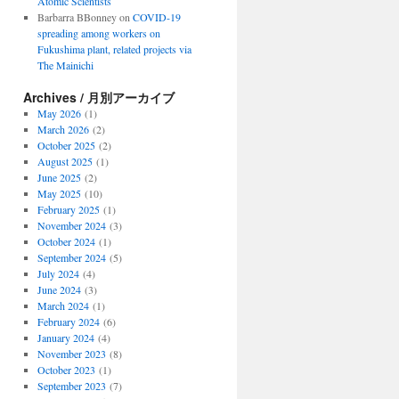
Atomic Scientists
Barbarra BBonney
on
COVID-19
spreading among workers on
Fukushima plant, related projects via
The Mainichi
Archives / 月別アーカイブ
May 2026
(1)
March 2026
(2)
October 2025
(2)
August 2025
(1)
June 2025
(2)
May 2025
(10)
February 2025
(1)
November 2024
(3)
October 2024
(1)
September 2024
(5)
July 2024
(4)
June 2024
(3)
March 2024
(1)
February 2024
(6)
January 2024
(4)
November 2023
(8)
October 2023
(1)
September 2023
(7)