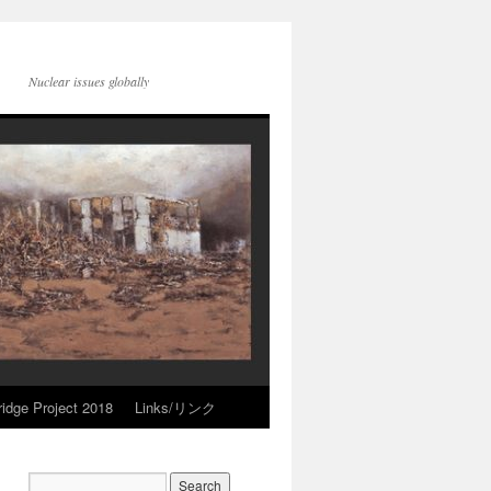
Nuclear issues globally
idge Project 2018
Links/リンク