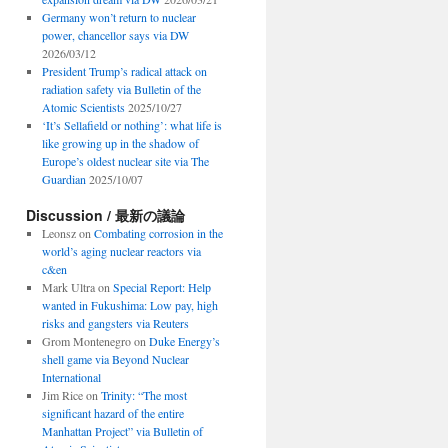
Germany won’t return to nuclear
power, chancellor says via DW
2026/03/12
President Trump’s radical attack on
radiation safety via Bulletin of the
Atomic Scientists
2025/10/27
‘It’s Sellafield or nothing’: what life is
like growing up in the shadow of
Europe’s oldest nuclear site via The
Guardian
2025/10/07
Discussion / 最新の議論
Leonsz
on
Combating corrosion in the
world’s aging nuclear reactors via
c&en
Mark Ultra
on
Special Report: Help
wanted in Fukushima: Low pay, high
risks and gangsters via Reuters
Grom Montenegro
on
Duke Energy’s
shell game via Beyond Nuclear
International
Jim Rice
on
Trinity: “The most
significant hazard of the entire
Manhattan Project” via Bulletin of