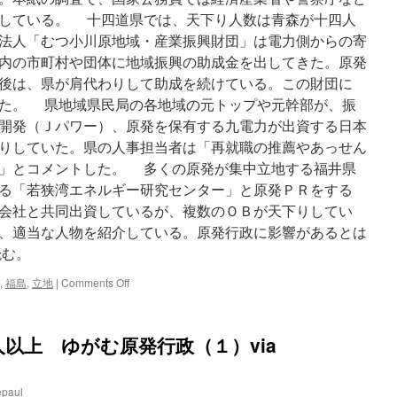
菅
している。 十四道県では、天下り人数は青森が十四人
元
法人「むつ小川原地域・産業振興財団」は電力側からの寄
首
内の市町村や団体に地域振興の助成金を出してきた。原発
相
via
後は、県が肩代わりして助成を続けている。この財団に
財
た。 県地域県民局の各地域の元トップや元幹部が、振
経
開発（Ｊパワー）、原発を保有する九電力が出資する日本
新
聞
りしていた。県の人事担当者は「再就職の推薦やあっせん
」とコメントした。 多くの原発が集中立地する福井県
る「若狭湾エネルギー研究センター」と原発ＰＲをする
会社と共同出資しているが、複数のＯＢが天下りしてい
、適当な人物を紹介している。原発行政に影響があるとは
読む。
on
,
福島
,
立地
|
Comments Off
原
発
立
以上 ゆがむ原発行政（１）via
地
道
県
epaul
で