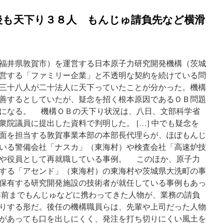
後も天下り３８人 もんじゅ請負先など横滑
福井県敦賀市）を運営する日本原子力研究開発機構（茨城
営する「ファミリー企業」と不透明な契約を続けている問
三十八人が二十法人に天下っていたことが分かった。機構
善するとしていたが、疑念を招く根本原因であるＯＢ問題
になる。 機構ＯＢの天下り状況は、八日、文部科学省
院議員に提出した資料で判明した。 […] 中でも疑念を
面を担当する敦賀事業本部の本部長代理らが、ほぼもんじ
いる警備会社「ナスカ」（東海村）や検査会社「高速炉技
や役員として再就職している事例。 このほか、原子力
する「アセンド」（東海村）の東海村や茨城県大洗町の事
保有する研究開発施設の技術者が就任している事例もあっ
前までもんじゅなどに携わってきた人物が、業務の請負
りする形だ。後任の機構職員らは、先輩や上司だった人物
があっても口を出しにくく、発注を打ち切りにくい風土を