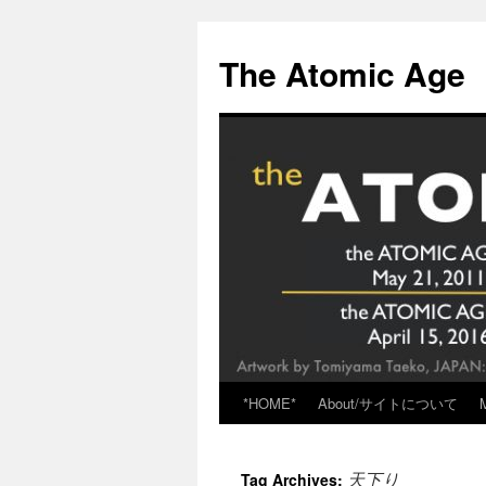
Skip
to
The Atomic Age
content
*HOME*
About/サイトについて
天下り
Tag Archives: