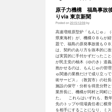
原子力機構 福島事故
りvia 東京新聞
Posted on
2015/12/09
by
高速増殖原型炉「もんじゅ」（
県東海村）が、機構ＯＢらが経
題で、福島の原発事故後もＯＢ
は、契約のあり方を抜本的に改
は実質的に手付かずだったこと
が民主党の柚木（ゆのき）道義衆
抱かせるのは、もんじゅの管理
ゅ関連の業務だけで成り立って
術サービス」（敦賀市）の社長
施設の保守・分析を得意分野と
業所長に、機構が同村と同町に
た。 これらはいずれも、数年
先のトップや現場責任者に横滑
を相手にすることになり、ミス