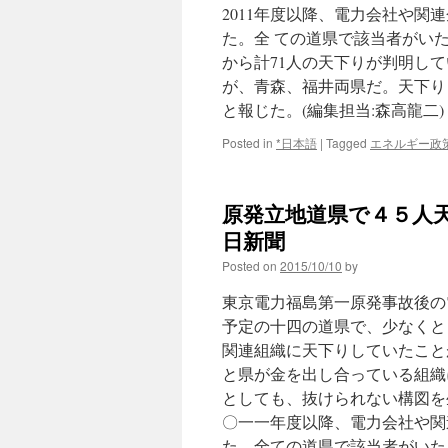
2011年度以降、電力会社や
請
負
た。全 ての道県で該当者がい
先
から計71人の天下りが判明して
な
が、青森、福井両県だ。天下り
ど
横
と報じた。(編集担当:森高龍二
滑
り
Posted in
*日本語
|
Tagged
エネルギー政
via
東
京
原発立地道県で４５人天
新
聞
日新聞
Posted on
2015/10/10
by
東京電力福島第一原発事故後の
予定の十四の道県で、少なくと
関連組織に天下りしていたこと
と県が金を出し合っている組織
としても、抜けられない構図を
〇一一年度以降、電力会社や関
た。全ての道県で該当者がいた