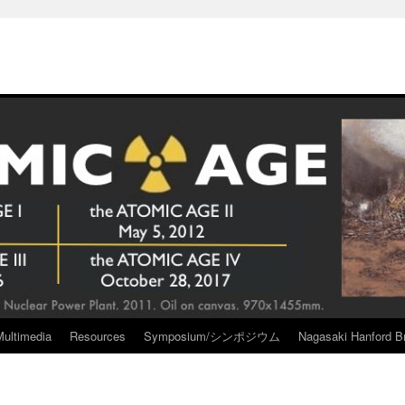
Multimedia
Resources
Symposium/シンポジウム
Nagasaki Hanford Br