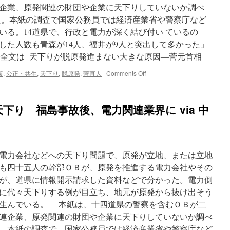
関連企業、原発関連の財団や企業に天下りしていないか調べ
た。本紙の調査で国家公務員では経済産業省や警察庁など
いる。14道県で、行政と電力が深く結び付い ているの
した人数も青森が14人、福井が9人と突出して多かった」
) 全文は 天下りが脱原発進まない大きな原因―菅元首相
on
策
,
公正・共生
,
天下り
,
脱原発
,
菅直人
|
Comments Off
天
下
り
下り 福島事故後、電力関連業界に via 中
が
脱
原
発
進
電力会社などへの天下り問題で、原発が立地、または立地
ま
な
も四十五人の幹部ＯＢが、原発を推進する電力会社やその
い
が、道県に情報開示請求した資料などで分かった。電力側
大
に代々天下りする例が目立ち、地元が原発から抜け出そう
き
な
生んでいる。 本紙は、十四道県の警察を含むＯＢが二
原
連企業、原発関連の財団や企業に天下りしていないか調べ
因
。本紙の調査で、国家公務員では経済産業省や警察庁など
―