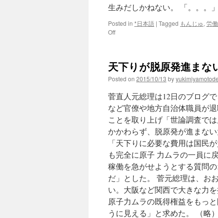
生みだしかねない。 「。。。」
Posted in
*日本語
|
Tagged
もんじゅ
,
労働
on
Off
原
子
力
天下りが脱原発進まない
機
構
Posted on
2015/10/13
by
yukimiyamotod
福
島
菅直人元総理は12日のブログ
事
など官僚や地方自治体職員が退
故
ことを取り上げ「世論調査では
後
も
かかわらず、脱原発が進まない
天
「天下りに必要な費用は国民が
下
も完全に原子 力ムラの一員に
り
３
稼働を急がせようとする質問の
８
だ」とした。 菅元総理は、お
人
い。大阪など関西で大きな力を
も
ん
原子力ムラの既得権益をもっと
じ
うに見える」と求めた。 （略）
ゅ