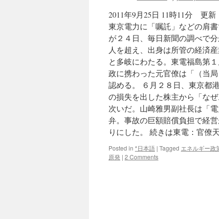
2011年9月25日 11時11分
東京電力に「嘱託」などの肩書
が２４日、毎日新聞の調べで分
人を超え、出身は所管の経済産
と多岐にわたる。東電福島第１
政に携わった元官僚は「（当局
認める。 ６月２８日、東京都
の損失を出した株主から「なぜ
次いだ。山崎雅男副社長は「電
弁。事故の巨額賠償負担で経営
りにした。 続きは東電：官僚
Posted in
*日本語
|
Tagged
エネルギー政
原発
|
2 Comments