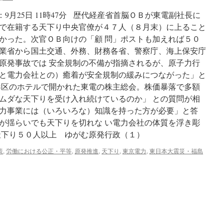
４
 更新：9月25日 11時47分 歴代経産省首脳ＯＢが東電副社長に
５
人
で在籍する天下り中央官僚が４７人（８月末）に上ること
天
かった。次官ＯＢ向けの「顧 問」ポストも加えれば５０
下
業省から国土交通、外務、財務各省、警察庁、海上保安庁
り
福
原発事故では 安全規制の不備が指摘されるが、原子力行
島
と電力会社との）癒着が安全規制の緩みにつながった」と
事
港区のホテルで開かれた東電の株主総会。株価暴落で多額
故
後、
ムダな天下りを受け入れ続けているのか」 との質問が相
電
力事業には（いろいろな）知識を持った方が必要」と答
力
が揺らいでも天下りを切れな い電力会社の体質を浮き彫
関
連
天下り５０人以上 ゆがむ原発行政（１）
業
界
策
,
労働における公正・平等
,
原発推進
,
天下り
,
東京電力
,
東日本大震災・福島
に
via
中
日
新
聞