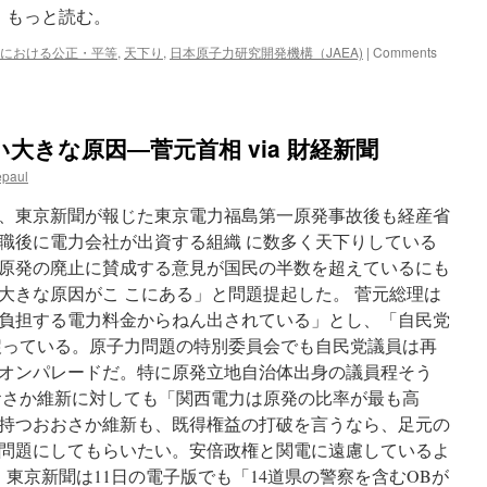
 もっと読む。
における公正・平等
,
天下り
,
日本原子力研究開発機構（JAEA)
|
Comments
大きな原因―菅元首相 via 財経新聞
epaul
で、東京新聞が報じた東京電力福島第一原発事故後も経産省
職後に電力会社が出資する組織 に数多く天下りしている
原発の廃止に賛成する意見が国民の半数を超えているにも
大きな原因がこ こにある」と問題提起した。 菅元総理は
負担する電力料金からねん出されている」とし、「自民党
戻っている。原子力問題の特別委員会でも自民党議員は再
オンパレードだ。特に原発立地自治体出身の議員程そう
おさか維新に対しても「関西電力は原発の比率が最も高
持つおおさか維新も、既得権益の打破を言うなら、足元の
問題にしてもらいたい。安倍政権と関電に遠慮しているよ
 東京新聞は11日の電子版でも「14道県の警察を含むOBが