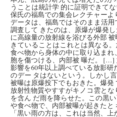
うことは統計学 的に証明できて
保氏の福島での集会レクチャーよ
データは、福島ではそのまま活用
調査して きたのは、原爆が爆発
に高線量の放射線を浴びる外部 被
きていることはこれとは異なる。
食べ物から身体の中に取り込まれ
胞を傷つける、内部被 曝だ。 […
影響を60年以上調べている放影研
のデー タはないという。しかし
被曝は原爆投下でもおきた。爆発
放射性物質やすすがキノコ雲とな
を含ん だ雨を降らせた。この黒
や食べ物で、内部被曝が起きたと
「黒い雨の方は、これは当然、上