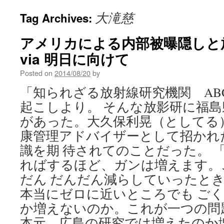
大滝慈
Tag Archives:
アメリカによる内部被曝隠しと
via 明日に向けて
Posted on
2014/08/20
by
「知られざる放射線研究機関 AB
起こしより。 そんな放影研に福
があった。大久保利晃（としてる
康管理アドバイザーとして招かれ
識を期 待されてのことだった。 
ればするほど、ガンは増えます。
だん だんだん減らしていったと
本当にゼロに近いところでも ご
か増えないのか。これが一つの問
本元、広島の研究では増えたのか