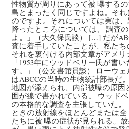
性物質が周りにあって被 曝する
島とまったく同じですよね。それ
のですよ。それについては実は、
降ったところについては、 調査
よ。」（大久保氏談） […] だがA
査に着手していたことが、私たち
それを裏付ける内部文章がアメリ
「1953年にウッドベリー氏が書
す。」（公文書館員談） ローウ
はABCCの当時の生物統計部長だ
地図が添えられ、内部被曝の原因
囲が線で書かれている。 ウッド
の本格的な調査を主張していた。
ときの放射線をほとんどまたは全
たちに被 曝の症状が見られる。