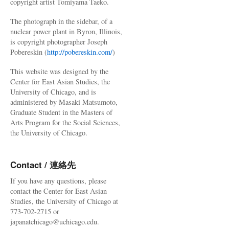
copyright artist Tomiyama Taeko.
The photograph in the sidebar, of a
nuclear power plant in Byron, Illinois,
is copyright photographer Joseph
Pobereskin (
http://pobereskin.com/
)
This website was designed by the
Center for East Asian Studies, the
University of Chicago, and is
administered by Masaki Matsumoto,
Graduate Student in the Masters of
Arts Program for the Social Sciences,
the University of Chicago.
Contact / 連絡先
If you have any questions, please
contact the Center for East Asian
Studies, the University of Chicago at
773-702-2715 or
japanatchicago@uchicago.edu.