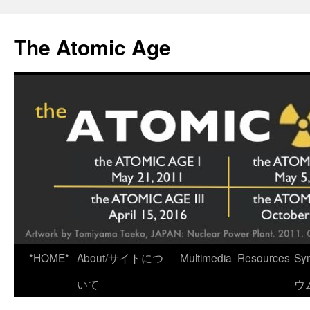
Skip
to
The Atomic Age
content
*HOME*
About/サイトにつ
Multimedia
Resources
Sy
いて
ウ