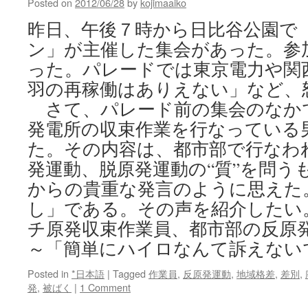
Posted on
2012/06/28
by
kojimaaiko
無
昨日、午後７時から日比谷公園で
関
心
ン」が主催した集会があった。参
歌
った。パレードでは東京電力や関
う
寺
羽の再稼働はありえない」など、
尾
さて、パレード前の集会のなか
紗
穂
発電所の収束作業を行なっている
via
た。その内容は、都市部で行なわ
東
京
発運動、脱原発運動の“質”を問う
新
からの貴重な発言のように思えた
聞
し」である。その声を紹介したい
チ原発収束作業員、都市部の反原
～「簡単にハイロなんて訴えない
Posted in
*日本語
|
Tagged
作業員
,
反原発運動
,
地域格差
,
差別
,
発
,
被ばく
|
1 Comment