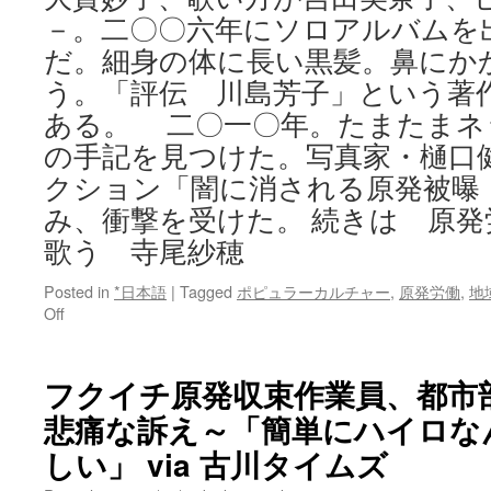
－。二〇〇六年にソロアルバムを
だ。細身の体に長い黒髪。鼻にか
う。「評伝 川島芳子」という著
ある。 二〇一〇年。たまたまネ
の手記を見つけた。写真家・樋口
クション「闇に消される原発被曝
み、衝撃を受けた。 続きは 原
歌う 寺尾紗穂
Posted in
*日本語
|
Tagged
ポピュラーカルチャー
,
原発労働
,
地
on
Off
原
発
労
フクイチ原発収束作業員、都市
働
悲痛な訴え～「簡単にハイロな
と
都
しい」 via 古川タイムズ
会
の