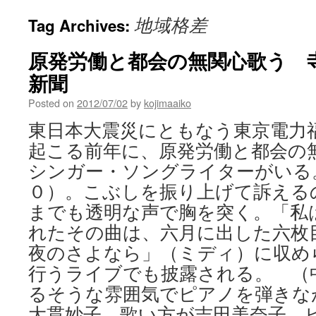
地域格差
Tag Archives:
原発労働と都会の無関心歌う 寺尾
新聞
Posted on
2012/07/02
by
kojimaaiko
東日本大震災にともなう東京電力
起こる前年に、原発労働と都会の
シンガー・ソングライターがいる
０）。こぶしを振り上げて訴える
までも透明な声で胸を突く。「私
れたその曲は、六月に出した六枚
夜のさよなら」（ミディ）に収め
行うライブでも披露される。 （
るそうな雰囲気でピアノを弾きな
大貫妙子、歌い方が吉田美奈子、