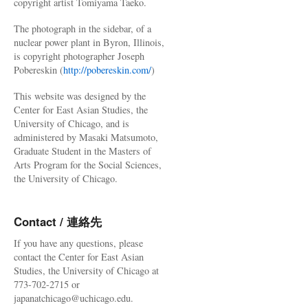
copyright artist Tomiyama Taeko.
The photograph in the sidebar, of a
nuclear power plant in Byron, Illinois,
is copyright photographer Joseph
Pobereskin (
http://pobereskin.com/
)
This website was designed by the
Center for East Asian Studies, the
University of Chicago, and is
administered by Masaki Matsumoto,
Graduate Student in the Masters of
Arts Program for the Social Sciences,
the University of Chicago.
Contact / 連絡先
If you have any questions, please
contact the Center for East Asian
Studies, the University of Chicago at
773-702-2715 or
japanatchicago@uchicago.edu.