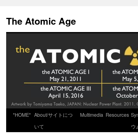
Skip
to
The Atomic Age
content
*HOME*
About/サイトにつ
Multimedia
Resources
Sy
いて
ウ