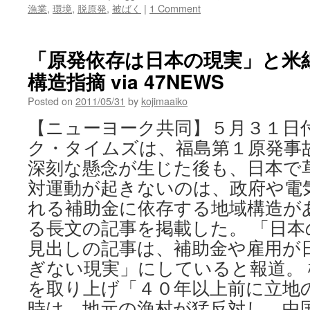
漁業
,
環境
,
脱原発
,
被ばく
|
1 Comment
「原発依存は日本の現実」と米
構造指摘 via 47NEWS
Posted on
2011/05/31
by
kojimaaiko
【ニューヨーク共同】５月３１日
ク・タイムズは、福島第１原発事
深刻な懸念が生じた後も、日本で
対運動が起きないのは、政府や電
れる補助金に依存する地域構造が
る長文の記事を掲載した。 「日
見出しの記事は、補助金や雇用が
ぎない現実」にしていると報道。
を取り上げ「４０年以上前に立地
時は、地元の漁村が猛反対し、中