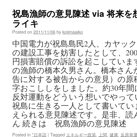
祝島漁師の意見陳述 via 将来
ライキ
Posted on
2011/11/06
by
kojimaaiko
中国電力が祝島島民2人、カヤック
の建設工事を妨害したとして、2009
円損害賠償の訴訟を起こしていま
の漁師の橋本久男さん。橋本さん
告に対する被告からの意見）の原
字おこししをしました。約30年
反対運動をどういう想いでやって
祝島に生きる一人として書いてい
えられる意見陳述です。是非、読
ん 続きは 祝島漁師の意見陳述
Posted in
*日本語
|
Tagged
エネルギー政策
,
上関
,
健康
,
反原発