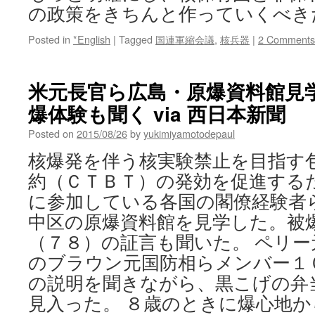
の政策をきちんと作っていくべき
Posted in
*English
|
Tagged
国連軍縮会議
,
核兵器
|
2 Comments
米元長官ら広島・原爆資料館見
爆体験も聞く via 西日本新聞
Posted on
2015/08/26
by
yukimiyamotodepaul
核爆発を伴う核実験禁止を目指す
約（ＣＴＢＴ）の発効を促進する
に参加している各国の閣僚経験者
中区の原爆資料館を見学した。被
（７８）の証言も聞いた。 ペリー
のブラウン元国防相らメンバー１
の説明を聞きながら、黒こげの弁
見入った。 ８歳のときに爆心地