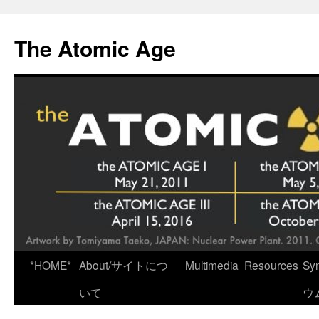
Skip
to
The Atomic Age
content
*HOME*
About/サイトにつ
Multimedia
Resources
Sy
いて
ウ