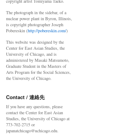
copyright artist Tomiyama Taeko.
The photograph in the sidebar, of a
nuclear power plant in Byron, Illinois,
is copyright photographer Joseph
Pobereskin (
http://pobereskin.com/
)
This website was designed by the
Center for East Asian Studies, the
University of Chicago, and is
administered by Masaki Matsumoto,
Graduate Student in the Masters of
Arts Program for the Social Sciences,
the University of Chicago.
Contact / 連絡先
If you have any questions, please
contact the Center for East Asian
Studies, the University of Chicago at
773-702-2715 or
japanatchicago@uchicago.edu.