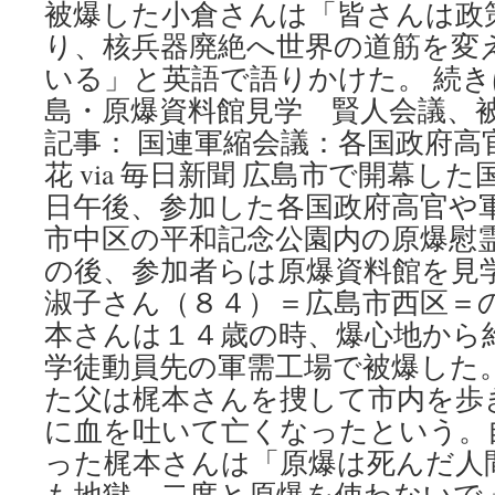
被爆した小倉さんは「皆さんは政
り、核兵器廃絶へ世界の道筋を変
いる」と英語で語りかけた。 続
島・原爆資料館見学 賢人会議、被
記事： 国連軍縮会議：各国政府高
花 via 毎日新聞 広島市で開幕し
日午後、参加した各国政府高官や
市中区の平和記念公園内の原爆慰
の後、参加者らは原爆資料館を見
淑子さん（８４）＝広島市西区＝の
本さんは１４歳の時、爆心地から
学徒動員先の軍需工場で被爆した
た父は梶本さんを捜して市内を歩
に血を吐いて亡くなったという。
った梶本さんは「原爆は死んだ人
も地獄。二度と原爆を使わないで