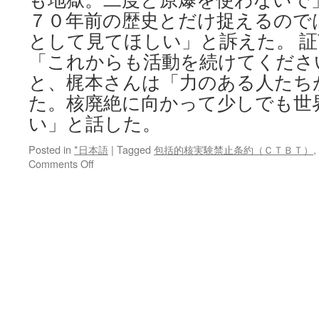
７０年前の歴史とだけ捉えるので
として見てほしい」と訴えた。 
「これからも活動を続けてくださ
と、梶本さんは「力のある人たち
た。核廃絶に向かって少しでも世
い」と話した。
Posted in
*日本語
|
Tagged
包括的核実験禁止条約（ＣＴＢＴ）
,
on
Comments Off
米
元
長
官
ら
広
島・
原
爆
資