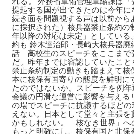
れる。 外務省軍備管理軍縮課は「
提起する国が出てきたのは今年に
続き面を問題視する声は以前から
に採択された）核兵器禁止条約の
年以降の対応は未定」としている。
約も 鈴木達治郎・長崎大核兵器廃
話 高校生のスピーチをここまで
だ。昨年までは容認していたこと
禁止条約制定の動きも踏まえて核
本に核保有国寄りの態度を鮮明に
たのではないか。スピーチを例年
会議の円滑な運営に影響を与える
の場でスピーチに抗議するほどの
えない。日本として堂々と主張を
かもしれない。「核なき世界」へ
もっと明確にし、核保有国と非保