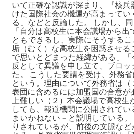
いて正確な認識が深まり、『核兵
けた国際社会の機運が高まってい
る」などと反論した。 しかし、
「自分は高校生に本会議場から出
ともできるし、実際にそうするこ
垢（むく）な高校生を困惑させる
で思いとどまった経緯がある」「
反として異議を申し立て、ブロッ
た。 こうした要請を受け、外務
という。理由について外務省は（
表団に含めるには加盟国の合意が
上難しい（２）本会議場で高校生
しても、報道機関に公開されてい
まいかねない－と説明している。
りされているが、前後の文脈など