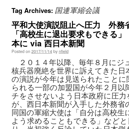
国連軍縮会議
Tag Archives:
平和大使演説阻止へ圧力 外
「高校生に退出要求もできる」
本に via 西日本新聞
Posted on
2017/11/14
by
nfield
２０１４年以降、毎年８月にジ
核兵器廃絶を世界に訴えてきた日
の演説が今年は見送られたことに
られる一部の加盟国が今年２月以
チをさせないよう日本政府に圧力
が、西日本新聞が入手した外務省
同国の軍縮大使は「自分は高校生
よう求めることもできる」などと