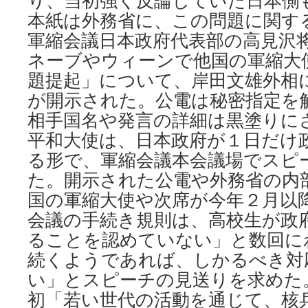
り、当初強く反論していた日本側
本紙は外務省に、この問題に関す
軍縮会議日本政府代表部の高見沢
ネーブやウィーンで他国の軍縮大
題提起」について、岸田文雄外相
が開示された。公電は秘密指定を
相手国名や発言の詳細は黒塗りに
平和大使は、日本政府が１日だけ
る形で、軍縮会議本会議場でスピ
た。開示された公電や外務省の内
国の軍縮大使や次席が今年２月以
会議の手続き規則は、高校生が政
ることを認めていない」と数回に
続くようであれば、しかるべき対
い」とスピーチの見送りを求めた
初「若い世代の活動を通じて、核