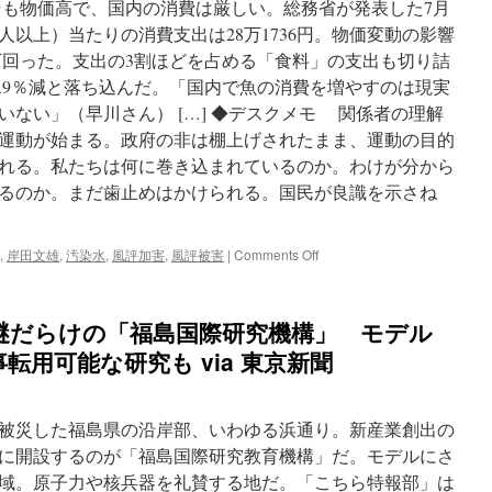
も物価高で、国内の消費は厳しい。総務省が発表した7月
人以上）当たりの消費支出は28万1736円。物価変動の影響
％下回った。支出の3割ほどを占める「食料」の支出も切り詰
1.9％減と落ち込んだ。「国内で魚の消費を増やすのは現実
ない」（早川さん） […] ◆デスクメモ 関係者の理解
運動が始まる。政府の非は棚上げされたまま、運動の目的
れる。私たちは何に巻き込まれているのか。わけが分から
るのか。まだ歯止めはかけられる。国民が良識を示さね
on
,
岸田文雄
,
汚染水
,
風評加害
,
風評被害
|
Comments Off
応
じ
な
謎だらけの「福島国際研究機構」 モデル
い
と
転用可能な研究も via 東京新聞
非
国
民？
被災した福島県の沿岸部、いわゆる浜通り。新産業創出の
岸
田
に開設するのが「福島国際研究教育機構」だ。モデルにさ
政
域。原子力や核兵器を礼賛する地だ。「こちら特報部」は
権