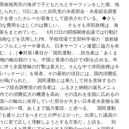
県南相馬市の海岸で子どもたちとサーフィンをした後、地
じられた。5日にあった自民党の水産部会・水産総合調査
テを使ったカレーが昼食として提供されている。 ◆さら
的な費用をはじくのは難しい」 そもそも岸田政権は、海
策をまとめていた。 8月22日の関係閣僚会議では行動計
動画などを活用したPR、学校現場で文部科学省の「放射線
ンフルエンサーや著名人、日本サーフィン連盟に協力を依
。 […] ◆対策1番目が「国民運動」…担当者は「あくま
水産物の輸出額のうち、中国と香港の合計で4割を占める。年
放出に伴う全面禁輸の打撃は甚大だ。そんな中で岸田政権は今
策パッケージ」を発表。その最初の項目には、国内消費拡
が掲げられた。 国民運動とは果たして何を意味するの
ープ総合調整室の担当者は、ふるさと納税の返礼メニュ
内での消費拡大の機運を高め、その流れを全国に広めるの
国への輸出に依存していた部分が大きい日本産水産物を国
組みの一環。あくまで協力要請」と述べる。 国民運動
でも盛り上げるべきだとの声が上がった。出席した議員の
うに皆で正しく理解しようとする方策だ」と語る。 別
していると世界にアピールする活動の一つだ」と説明す