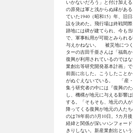
いかないだろう」と付け加える
の原発は軍と浅からぬ縁がある
ていた1940（昭和15）年、
設を決めた。飛行場は終戦間際
跡地には碑が建てられ、今も当
で、軍事転用が可能とみられる
与えかねない。 被災地につく
ターの吉田千亜さんは「福島か
復興が利用されているのではな
業創出等研究開発基本計画」で
前面に出した。こうしたことか
がぬぐえないでいる。 「産・
集う研究者の中には『復興のた
し、機構が地元に与える影響は
する。「そもそも、地元の人が
降ってくる復興が地元の人たち
のは78年前の3月10日。5カ
経緯と関係が深いハンフォード
きりしない。新産業創出という