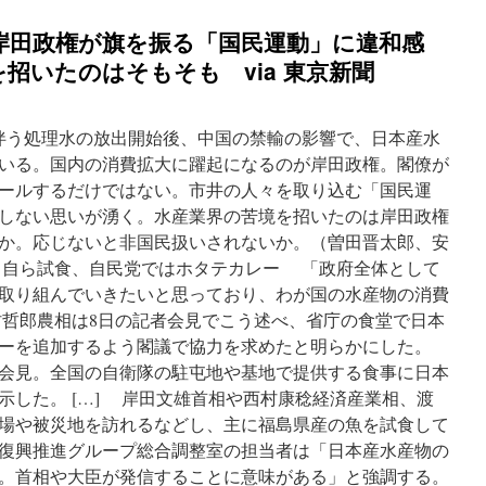
岸田政権が旗を振る「国民運動」に違和感
招いたのはそもそも via 東京新聞
伴う処理水の放出開始後、中国の禁輸の影響で、日本産水
いる。国内の消費拡大に躍起になるのが岸田政権。閣僚が
ールするだけではない。市井の人々を取り込む「国民運
しない思いが湧く。水産業界の苦境を招いたのは岸田政権
か。応じないと非国民扱いされないか。（曽田晋太郎、安
、自ら試食、自民党ではホタテカレー 「政府全体として
取り組んでいきたいと思っており、わが国の水産物の消費
哲郎農相は8日の記者会見でこう述べ、省庁の食堂で日本
ーを追加するよう閣議で協力を求めたと明らかにした。
会見。全国の自衛隊の駐屯地や基地で提供する食事に日本
示した。 […] 岸田文雄首相や西村康稔経済産業相、渡
場や被災地を訪れるなどし、主に福島県産の魚を試食して
復興推進グループ総合調整室の担当者は「日本産水産物の
。首相や大臣が発信することに意味がある」と強調する。