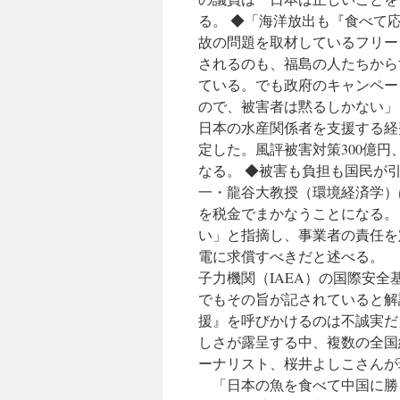
る。 ◆「海洋放出も『食べて応
故の問題を取材しているフリー
されるのも、福島の人たちから
ている。でも政府のキャンペー
ので、被害者は黙るしかない」
日本の水産関係者を支援する経
定した。風評被害対策300億円
なる。 ◆被害も負担も国民が
一・龍谷大教授（環境経済学）
を税金でまかなうことになる。
い」と指摘し、事業者の責任を
電に求償すべきだと述べる。 
子力機関（IAEA）の国際安
でもその旨が記されていると解
援』を呼びかけるのは不誠実だ
しさが露呈する中、複数の全国
ーナリスト、桜井よしこさんが
「日本の魚を食べて中国に勝と