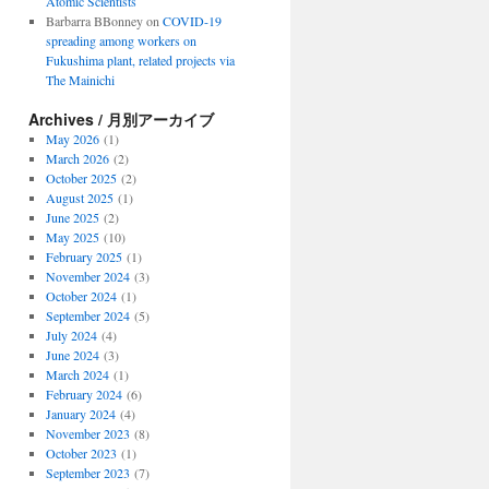
Atomic Scientists
Barbarra BBonney
on
COVID-19
spreading among workers on
Fukushima plant, related projects via
The Mainichi
Archives / 月別アーカイブ
May 2026
(1)
March 2026
(2)
October 2025
(2)
August 2025
(1)
June 2025
(2)
May 2025
(10)
February 2025
(1)
November 2024
(3)
October 2024
(1)
September 2024
(5)
July 2024
(4)
June 2024
(3)
March 2024
(1)
February 2024
(6)
January 2024
(4)
November 2023
(8)
October 2023
(1)
September 2023
(7)