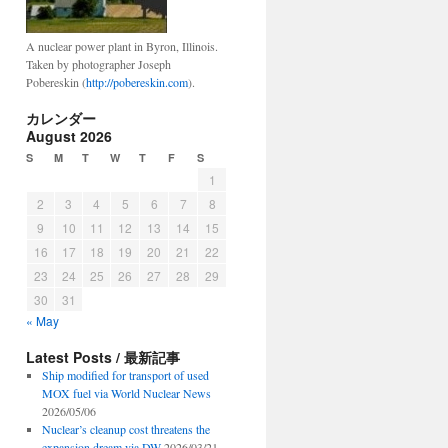
A nuclear power plant in Byron, Illinois.
Taken by photographer Joseph
Pobereskin (
http://pobereskin.com
).
カレンダー
August 2026
S
M
T
W
T
F
S
1
2
3
4
5
6
7
8
9
10
11
12
13
14
15
16
17
18
19
20
21
22
23
24
25
26
27
28
29
30
31
« May
Latest Posts / 最新記事
Ship modified for transport of used
MOX fuel via World Nuclear News
2026/05/06
Nuclear’s cleanup cost threatens the
expansion dream via DW
2026/03/21