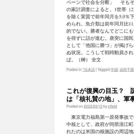
ペーンで社会を分断」 そもそ
の家計調査によると、1世帯（2
を除く実質で前年同月を5.0
められ、魚介類は前年同月比1
的でない。勝者なんてどこにもい
を得ずに話が進む。唐突に国民
として「他国に勝つ」が掲げら
ぬ状況。こうして戦時動員され
ば。（榊） 全文
Posted in
*日本語
|
Tagged
中国
,
吉田千亜
これが復興の目玉？ 
は「核礼賛の地」、軍事
Posted on
2023/03/12
by
nfield
東京電力福島第一原発事故で
中核として、政府が同県浪江町
れたのは米国の核施設の周辺地