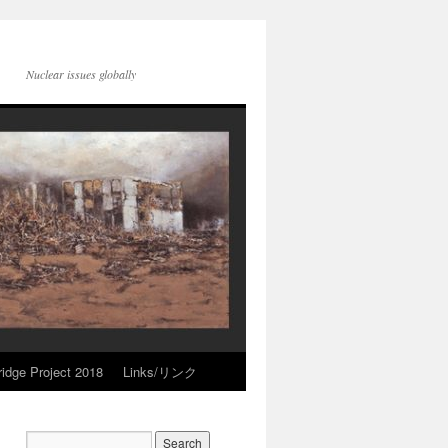
Nuclear issues globally
idge Project 2018
Links/リンク