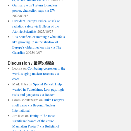
Germany won’t return to nuclear
power, chancellor says via DW
2026/03/12
President Trump’s radical attack on
radiation safety via Bulletin of the
Atomic Scientists
2025/10/27
‘It’s Sellafield or nothing’: what life is
like growing up in the shadow of
Europe’s oldest nuclear site via The
Guardian
2025/10/07
Discussion / 最新の議論
Leonsz
on
Combating corrosion in the
world’s aging nuclear reactors via
c&en
Mark Ultra
on
Special Report: Help
wanted in Fukushima: Low pay, high
risks and gangsters via Reuters
Grom Montenegro
on
Duke Energy’s
shell game via Beyond Nuclear
International
Jim Rice
on
Trinity: “The most
significant hazard of the entire
Manhattan Project” via Bulletin of