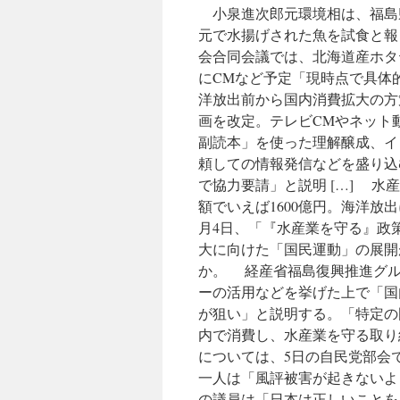
小泉進次郎元環境相は、福島
元で水揚げされた魚を試食と報
会合同会議では、北海道産ホタ
にCMなど予定「現時点で具体
洋放出前から国内消費拡大の方
画を改定。テレビCMやネット
副読本」を使った理解醸成、イ
頼しての情報発信などを盛り込む
で協力要請」と説明 […] 
額でいえば1600億円。海洋
月4日、「『水産業を守る』政
大に向けた「国民運動」の展開
か。 経産省福島復興推進グル
ーの活用などを挙げた上で「国
が狙い」と説明する。「特定の
内で消費し、水産業を守る取り
については、5日の自民党部会
一人は「風評被害が起きないよ
の議員は「日本は正しいことを