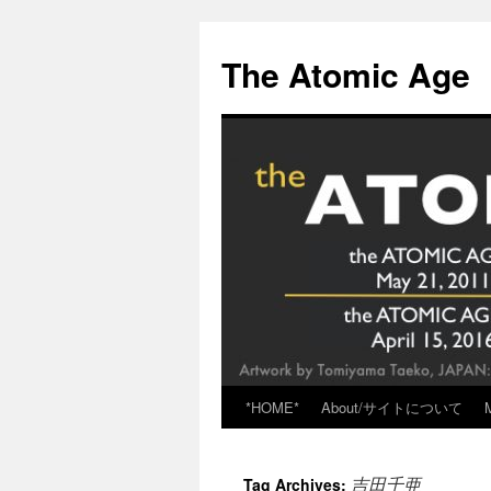
Skip
to
The Atomic Age
content
*HOME*
About/サイトについて
吉田千亜
Tag Archives: