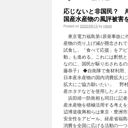
応じないと非国民？ 
国産水産物の風評被害を
Posted on
2023/09/13
by
nfield
東京電力福島第1原発事故に
産物の売り上げ減が懸念されて
試食し、「食べて応援」をアピ
動」も進める。これには釈然と
なのに、国民が駆り出されるの
藤恭子） ◆自衛隊で食材利用
日本産水産物の国内消費拡大に
拡大にご協力願いたい」 野村
産ホタテなどを使用したメニュ
浜田靖一防衛相も同日に記者
産水産物を積極活用する考えを
辺博道復興相らは東京・豊洲市
安全性をアピール。経産省福島
消費を全国に広げる活動の一つ