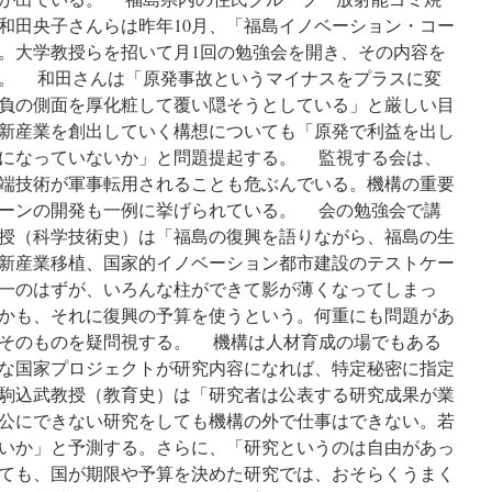
招
い
和田央子さんらは昨年10月、「福島イノベーション・コー
た
。大学教授らを招いて月1回の勉強会を開き、その内容を
の
。 和田さんは「原発事故というマイナスをプラスに変
は
そ
負の側面を厚化粧して覆い隠そうとしている」と厳しい目
も
新産業を創出していく構想についても「原発で利益を出し
そ
になっていないか」と問題提起する。 監視する会は、
も
via
端技術が軍事転用されることも危ぶんでいる。機構の重要
東
ーンの開発も一例に挙げられている。 会の勉強会で講
京
授（科学技術史）は「福島の復興を語りながら、福島の生
新
聞
新産業移植、国家的イノベーション都市建設のテストケー
一のはずが、いろんな柱ができて影が薄くなってしまっ
かも、それに復興の予算を使うという。何重にも問題があ
そのものを疑問視する。 機構は人材育成の場でもある
な国家プロジェクトが研究内容になれば、特定秘密に指定
駒込武教授（教育史）は「研究者は公表する研究成果が業
公にできない研究をしても機構の外で仕事はできない。若
いか」と予測する。さらに、「研究というのは自由があっ
ても、国が期限や予算を決めた研究では、おそらくうまく