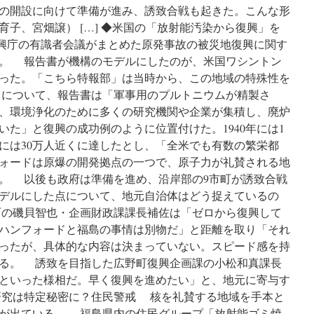
の開設に向けて準備が進み、誘致合戦も起きた。こんな形
が
旗
子、宮畑譲） […] ◆米国の「放射能汚染から復興」を
を
復興庁の有識者会議がまとめた原発事故の被災地復興に関す
振
。 報告書が機構のモデルにしたのが、米国ワシントン
る
「国
った。「こちら特報部」は当時から、この地域の特殊性を
民
について、報告書は「軍事用のプルトニウムが精製さ
運
、環境浄化のために多くの研究機関や企業が集積し、廃炉
動」
に
た」と復興の成功例のように位置付けた。1940年には1
違
20年には30万人近くに達したとし、「全米でも有数の繁栄都
和
ォードは原爆の開発拠点の一つで、原子力が礼賛される地
感
国
。 以後も政府は準備を進め、沿岸部の9市町が誘致合戦
産
デルにした点について、地元自治体はどう捉えているの
水
の磯貝智也・企画財政課課長補佐は「ゼロから復興して
産
物
ハンフォードと福島の事情は別物だ」と距離を取り「それ
の
ったが、具体的な内容は決まっていない。スピード感を持
風
る。 誘致を目指した広野町復興企画課の小松和真課長
評
被
といった様相だ。早く復興を進めたい」と、地元に寄与す
害
研究は特定秘密に？住民警戒 核を礼賛する地域を手本と
を
が出ている。 福島県内の住民グループ「放射能ゴミ焼