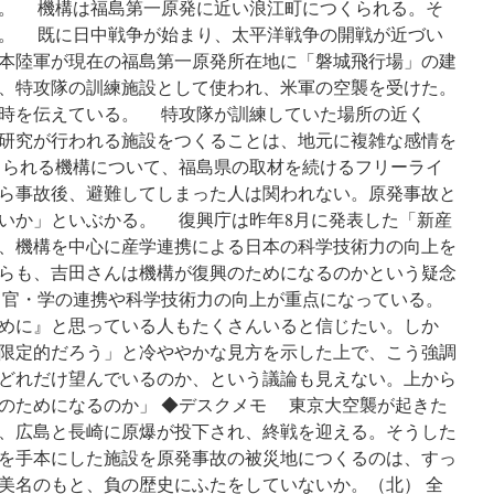
。 機構は福島第一原発に近い浪江町につくられる。そ
。 既に日中戦争が始まり、太平洋戦争の開戦が近づい
旧日本陸軍が現在の福島第一原発所在地に「磐城飛行場」の建
、特攻隊の訓練施設として使われ、米軍の空襲を受けた。
時を伝えている。 特攻隊が訓練していた場所の近く
研究が行われる施設をつくることは、地元に複雑な感情を
られる機構について、福島県の取材を続けるフリーライ
ら事故後、避難してしまった人は関われない。原発事故と
いか」といぶかる。 復興庁は昨年8月に発表した「新産
、機構を中心に産学連携による日本の科学技術力の向上を
らも、吉田さんは機構が復興のためになるのかという疑念
官・学の連携や科学技術力の向上が重点になっている。
めに』と思っている人もたくさんいると信じたい。しか
限定的だろう」と冷ややかな見方を示した上で、こう強調
どれだけ望んでいるのか、という議論も見えない。上から
のためになるのか」 ◆デスクメモ 東京大空襲が起きた
月後、広島と長崎に原爆が投下され、終戦を迎える。そうした
を手本にした施設を原発事故の被災地につくるのは、すっ
美名のもと、負の歴史にふたをしていないか。（北） 全