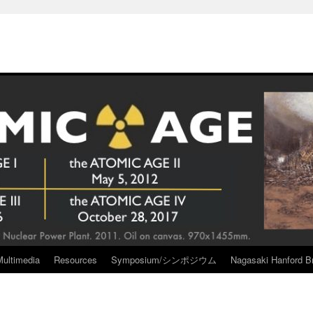
Multimedia
Resources
Symposium/シンポジウム
Nagasaki Hanford Br