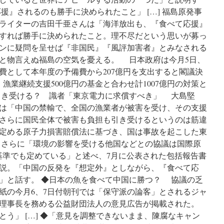
援』されるのも勝手に決められたこと」 […] 福島原発事
ライターの吉田千亜さんは「海洋放出も、『食べて応援』
すれば勝手に決められたこと。理不尽だという思いが募っ
ンに疑問を呈せば『非国民』『風評加害者』とみなされる
と物言えぬ福島の空気を憂える。 日本政府は今月5日、
費として本年度の予備費から207億円を支出すると閣議決
、漁業継続支援500億円の基金と合わせ計1007億円の対策と
引き受ける？ 識者「東京電力に求償すべき」 大島堅
は「中国の禁輸で、全国の漁業者が被害を受け、その支援
さらに国民全体で被害も負担も引き受けるというのは筋違
定める原子力損害賠償法に基づき、国は事故を起こした東
さらに「環境の影響を受ける他国などとの協議は国際原
全基準でも定めている」と述べ、7月に公表された包括報告書
説。「中国の反発を『想定外』としながら、『食べて応
」と話す。 ◆日本の魚を食べて中国に勝つ？ 協議の乏
紙の今月6、7日付朝刊では「保守派の論客」とされるジャ
理事長を務める公益財団法人の意見広告が掲載された。
う」 […] ◆「意見を調整できないまま、陳腐なキャン