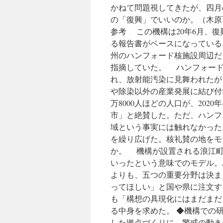
かねて問題視してきたが、四月
の「復興」でいいのか。（木原育
参考 この機構は20年6月、
る報告書がベースになっている
州のハンフォード核施設周辺だ
指摘していた。 ハンフォード
れ、放射能汚染に見舞われたが
や除染以外の産業発展に結び付い
万8000人ほどの人口が、20
市」と絶賛した。ただ、ハンフ
域という事実には触れなかった
を繰り広げた。核礼賛の地をモ
か。 機構が設置される浪江町
いったという意味でのモデル。
よりも、五つの重要分野は決ま
ってほしい」と国や県に注文す
も「構想の具現化にはまだまだ
る中身を求めた。 ◆機構での
した拠点づくりに、警戒の動き