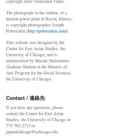
copyright artist Tomiyama Taeko.
The photograph in the sidebar, of a
nuclear power plant in Byron, Illinois,
is copyright photographer Joseph
Pobereskin (
http://pobereskin.com/
)
This website was designed by the
Center for East Asian Studies, the
University of Chicago, and is
administered by Masaki Matsumoto,
Graduate Student in the Masters of
Arts Program for the Social Sciences,
the University of Chicago.
Contact / 連絡先
If you have any questions, please
contact the Center for East Asian
Studies, the University of Chicago at
773-702-2715 or
japanatchicago@uchicago.edu.