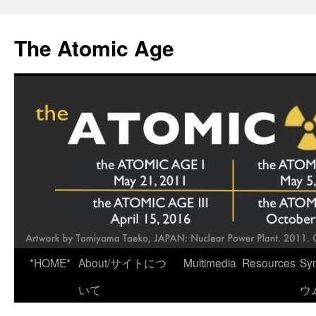
Skip
to
The Atomic Age
content
*HOME*
About/サイトにつ
Multimedia
Resources
Sy
いて
ウ