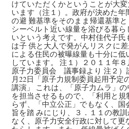
けていただくかということが大変
います（注１）。政府が決めた年間
の避 難基準をそのまま帰還基準と
シーベルト近い線量を浴びる暮ら
いという考えです。中村佳代子氏
は子 供と大人で発がんリスクに
による住民の被曝線量も十分に低
しています。 注１）２０１１年８
原子力委員会 議事録より 注２）読
月22日「原子力規制委員起用予定
講演」 これは、「原子力ムラ」の
を担当させるもので、「利用と規
らず、「中立公正」でもなく、国
旨を踏 みにじり、３．１１の教
なく、原子力安全行政に対して更