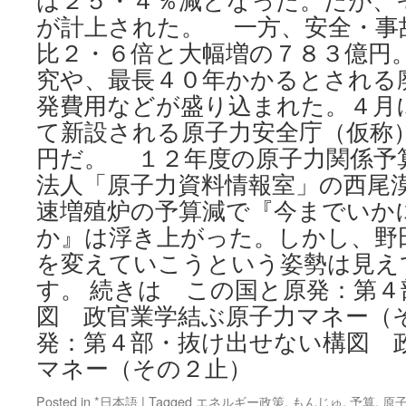
は２５・４％減となった。だが、
が計上された。 一方、安全・事
比２・６倍と大幅増の７８３億円
究や、最長４０年かかるとされる
発費用などが盛り込まれた。４月
て新設される原子力安全庁（仮称
円だ。 １２年度の原子力関係予
法人「原子力資料情報室」の西尾
速増殖炉の予算減で『今までいか
か』は浮き上がった。しかし、野
を変えていこうという姿勢は見え
す。 続きは この国と原発：第
図 政官業学結ぶ原子力マネー（
発：第４部・抜け出せない構図 
マネー（その２止）
Posted in
*日本語
|
Tagged
エネルギー政策
,
もんじゅ
,
予算
,
原