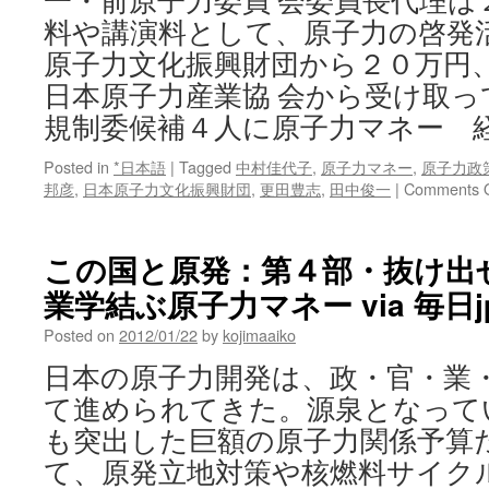
一・前原子力委員 会委員長代理は
料や講演料として、原子力の啓発
原子力文化振興財団から２０万円
日本原子力産業協 会から受け取
規制委候補４人に原子力マネー 
Posted in
*日本語
|
Tagged
中村佳代子
,
原子力マネー
,
原子力政
邦彦
,
日本原子力文化振興財団
,
更田豊志
,
田中俊一
|
Comments O
この国と原発：第４部・抜け出
業学結ぶ原子力マネー via 毎日j
Posted on
2012/01/22
by
kojimaaiko
日本の原子力開発は、政・官・業
て進められてきた。源泉となって
も突出した巨額の原子力関係予算
て、原発立地対策や核燃料サイク