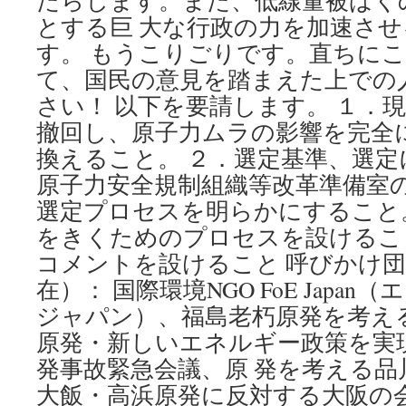
たらします。また、低線量被ばく
とする巨 大な行政の力を加速さ
す。 もうこりごりです。直ちに
て、国民の意見を踏まえた上での
さい！ 以下を要請します。 １．
撤回し、原子力ムラの影響を完全
換えること。 ２．選定基準、選
原子力安全規制組織等改革準備室
選定プロセスを明らかにすること
をきくためのプロセスを設けるこ
コメントを設けること 呼びかけ団
在）： 国際環境NGO FoE Japa
ジャパン）、福島老朽原発を考え
原発・新しいエネルギー政策を実
発事故緊急会議、原 発を考える品
大飯・高浜原発に反対する大阪の