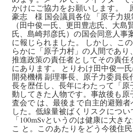
かけにご協力をお願いします。 
豪志 様 国会議員各位 「原子力規
（田中俊一氏、更田豊志氏、大島
氏、島崎邦彦氏）の国会同意人事
に報じられました。 しかし、こ
らかに「原子力村」の人間であり
推進政策の責任者としてその責任
にあります。 とりわけ田中俊一
開発機構 副理事長、原子力委員長
長を歴任し、長年にわたって「原
動してきた人物です。事故後も原
査会で は、最後まで自主的避難
した。低線量被ばくリスクについ
「100mSvというのは健康に大き
こ と。このあたりをどう今後住