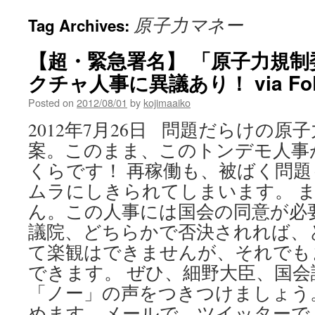
原子力マネー
Tag Archives:
【超・緊急署名】 「原子力規
クチャ人事に異議あり！ via FoE
Posted on
2012/08/01
by
kojimaaiko
2012年7月26日 問題だらけの
案。このまま、このトンデモ人事
くらです！ 再稼働も、被ばく問
ムラにしきられてしまいます。 
ん。この人事には国会の同意が必
議院、どちらかで否決されれば、
て楽観はできませんが、それでも
できます。 ぜひ、細野大臣、国
「ノー」の声をつきつけましょう
めます。メールで、ツイッターで