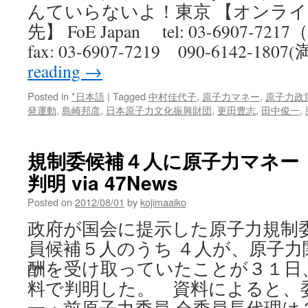
んていらないよ！東京 【オンラ
先】 FoE Japan tel: 03-6907
fax: 03-6907-7219 090-6142-180
reading
→
Posted in
*日本語
|
Tagged
中村佳代子
,
原子力マネー
,
原子力政
発運動
,
島崎邦彦
,
日本原子力文化振興財団
,
更田豊志
,
田中俊一
,
規制委候補４人に原子力マネー
判明 via 47News
Posted on
2012/08/01
by
kojimaaiko
政府が国会に提示した原子力規制
員候補５人のうち ４人が、原子
酬を受け取っていたことが３１日
料で判明した。 資料によると、