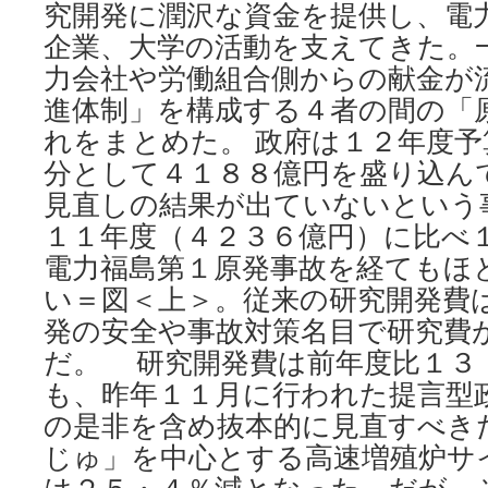
究開発に潤沢な資金を提供し、電
企業、大学の活動を支えてきた。
力会社や労働組合側からの献金が
進体制」を構成する４者の間の「
れをまとめた。 政府は１２年度
分として４１８８億円を盛り込ん
見直しの結果が出ていないという
１１年度（４２３６億円）に比べ
電力福島第１原発事故を経てもほ
い＝図＜上＞。従来の研究開発費
発の安全や事故対策名目で研究費
だ。 研究開発費は前年度比１３
も、昨年１１月に行われた提言型
の是非を含め抜本的に見直すべき
じゅ」を中心とする高速増殖炉サ