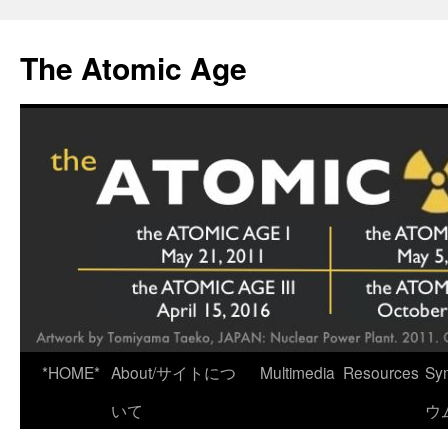
Skip
to
The Atomic Age
content
*HOME*
About/サイトにつ
Multimedia
Resources
Sy
いて
ウ