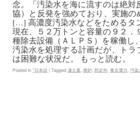
念。「汚染水を海に流すのは絶対
協）と反発を強めており、実施の
[…] 高濃度汚染水などをためる
現在、５２万トンと容量の９２．
種除去設備（ＡＬＰＳ）を稼働し
汚染水を処理する計画だが、トラ
は困難な状況だ。 もっと読む。
Posted in
*日本語
|
Tagged
凍土遮
,
廃炉
,
想定外
,
東京電力
,
汚染