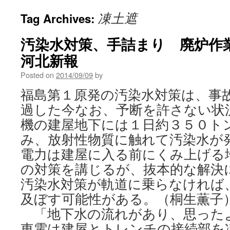
凍土遮
Tag Archives:
汚染水対策、手詰まり 廃炉作業遅
河北新報
Posted on
2014/09/09
by
福島第１原発の汚染水対策は、事
過した今なお、予断を許さない状
機の建屋地下には１日約３５０ト
み、放射性物質に触れて汚染水が
電力は建屋に入る前にくみ上げる
の対策を講じるが、抜本的な解決
汚染水対策が軌道に乗らなければ
及ぼす可能性がある。（桐生薫子）
「地下水の流れがあり、思ったより
東電は建屋とトレンチの接続部を