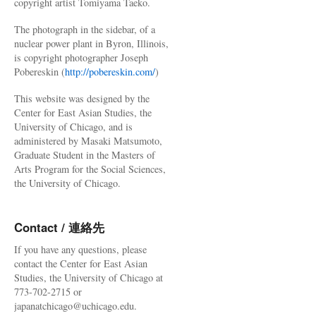
copyright artist Tomiyama Taeko.
The photograph in the sidebar, of a
nuclear power plant in Byron, Illinois,
is copyright photographer Joseph
Pobereskin (
http://pobereskin.com/
)
This website was designed by the
Center for East Asian Studies, the
University of Chicago, and is
administered by Masaki Matsumoto,
Graduate Student in the Masters of
Arts Program for the Social Sciences,
the University of Chicago.
Contact / 連絡先
If you have any questions, please
contact the Center for East Asian
Studies, the University of Chicago at
773-702-2715 or
japanatchicago@uchicago.edu.