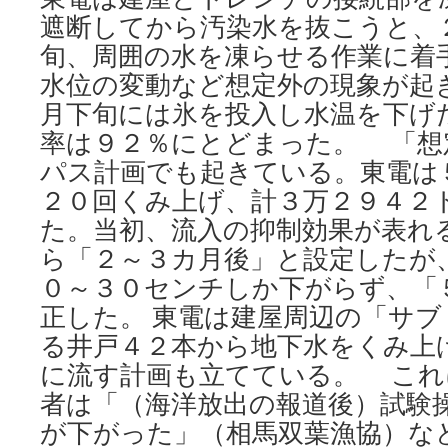
遮断してから汚染水を抜こうと、
旬、周囲の水を凍らせる作業に着
水位の変動など想定外の現象が起
月下旬には氷を投入し水温を下げ
率は９２％にとどまった。 「想
パス計画でも起きている。東電は
２０回くみ上げ、計３万２９４２
た。当初、流入の抑制効果が表れ
ら「２～３カ月後」と設定したが
０～３０センチしか下がらず、「
正した。 東電は建屋周辺の「サ
る井戸４２本から地下水をくみ上
に流す計画も立てている。 これ
者は「（海洋放出の報道後）試験
が下がった」（相馬双葉漁協）な