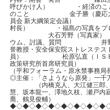
呼びかけ人） ・経済のこと
のこと 金子勝（慶応大学
員会 新大綱策定会議） 
村長） ・福島の写真をプロ
大石芳野（写真家）
ウム、討議、質問 井野博
誉教授・安全保安院ストレステス
員） 松原弘直（ＩＳＥＰ
政策研究所首席研究員） 
（平和フォーラム・原水禁事
◎主催：「さようなら原発」一千万
（内橋克人、大江健三郎、
慧、坂本龍一、澤地久枝、瀬
喬、鶴見俊輔）
◆◇◆◇◆◇◆◇◆◇◆◇◆◇◆