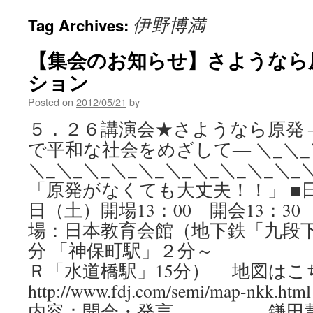
伊野博満
Tag Archives:
【集会のお知らせ】さようなら原
ション
Posted on
2012/05/21
by
５．２６講演会★さようなら原発 
で平和な社会をめざして― ＼_＼_＼
＼_＼_＼_＼_＼_＼_＼_＼_＼_＼_
「原発がなくても大丈夫！！」 ■日時
日（土）開場13：00 開会13：30 
場：日本教育会館（地下鉄「九段
分 「神保町駅」２分
Ｒ「水道橋駅」15分） 地図は
http://www.fdj.com/semi/map-nkk
内容：開会・発言 鎌田慧