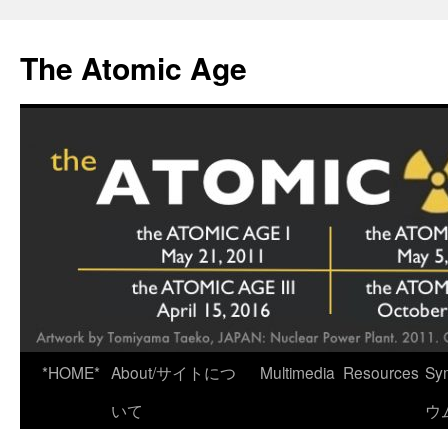
Skip
to
The Atomic Age
content
*HOME*
About/サイトにつ
Multimedia
Resources
Sy
いて
ウ