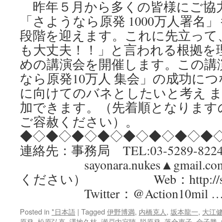
昨年５月から多くの皆様にご協
「さようなら原発 1000万人署名
段階を迎えます。これに先立って
も大丈夫！！」と言われる根拠を
めの講演会を開催します。この講演
なら原発10万人 集会」の成功に
に向けてのバネとしたいと考え 
加できます。（先着順となります
ご容赦ください）。
◆◇◆◇◆◇◆◇◆◇◆◇◆◇◆
連絡先：事務局 TEL:03-5289-8224 
sayonara.nukes▲gmail
ください） Web：http://sayonar
Twitter：@Action10mil 
Posted in
*日本語
|
Tagged
伊野博満
,
内橋克人
,
坂本龍一
,
大江
原発
,
松原弘直
,
澤地久枝
,
瀬戸内寂聴
,
脱原発
,
落合恵子
,
金子勝
,