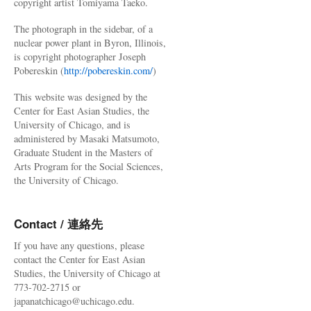
copyright artist Tomiyama Taeko.
The photograph in the sidebar, of a
nuclear power plant in Byron, Illinois,
is copyright photographer Joseph
Pobereskin (
http://pobereskin.com/
)
This website was designed by the
Center for East Asian Studies, the
University of Chicago, and is
administered by Masaki Matsumoto,
Graduate Student in the Masters of
Arts Program for the Social Sciences,
the University of Chicago.
Contact / 連絡先
If you have any questions, please
contact the Center for East Asian
Studies, the University of Chicago at
773-702-2715 or
japanatchicago@uchicago.edu.