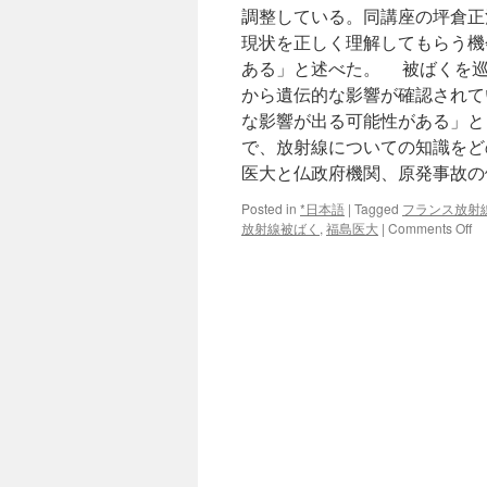
調整している。同講座の坪倉正
現状を正しく理解してもらう機
ある」と述べた。 被ばくを巡
から遺伝的な影響が確認されて
な影響が出る可能性がある」と
で、放射線についての知識をど
医大と仏政府機関、原発事故の健
Posted in
*日本語
|
Tagged
フランス放射
on
放射線被ばく
,
福島医大
|
Comments Off
福
島
医
大
と
仏
政
府
機
関
原
発
事