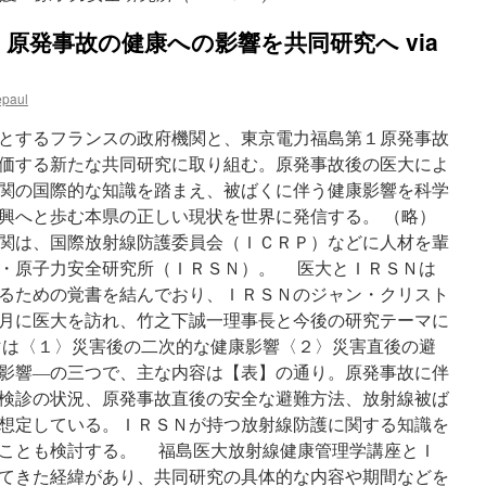
原発事故の健康への影響を共同研究へ via
epaul
とするフランスの政府機関と、東京電力福島第１原発事故
価する新たな共同研究に取り組む。原発事故後の医大によ
関の国際的な知識を踏まえ、被ばくに伴う健康影響を科学
興へと歩む本県の正しい現状を世界に発信する。 （略）
関は、国際放射線防護委員会（ＩＣＲＰ）などに人材を輩
・原子力安全研究所（ＩＲＳＮ）。 医大とＩＲＳＮは
るための覚書を結んでおり、ＩＲＳＮのジャン・クリスト
月に医大を訪れ、竹之下誠一理事長と今後の研究テーマに
は〈１〉災害後の二次的な健康影響〈２〉災害直後の避
影響―の三つで、主な内容は【表】の通り。原発事故に伴
検診の状況、原発事故直後の安全な避難方法、放射線被ば
想定している。ＩＲＳＮが持つ放射線防護に関する知識を
ことも検討する。 福島医大放射線健康管理学講座とＩ
てきた経緯があり、共同研究の具体的な内容や期間などを