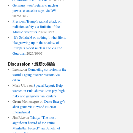
Germany won’t return to nuclear
power, chancellor says via DW
2026/03/12
President Trump’s radical attack on
radiation safety via Bulletin of the
Atomic Scientists
2025/10/27
‘It’s Sellafield or nothing’: what life is
like growing up in the shadow of
Europe’s oldest nuclear site via The
Guardian
2025/10/07
Discussion / 最新の議論
Leonsz
on
Combating corrosion in the
world’s aging nuclear reactors via
c&en
Mark Ultra
on
Special Report: Help
wanted in Fukushima: Low pay, high
risks and gangsters via Reuters
Grom Montenegro
on
Duke Energy’s
shell game via Beyond Nuclear
International
Jim Rice
on
Trinity: “The most
significant hazard of the entire
Manhattan Project” via Bulletin of