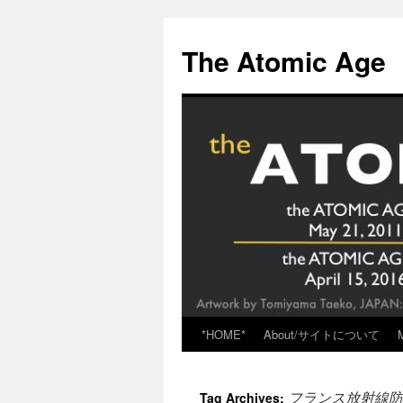
Skip
to
The Atomic Age
content
*HOME*
About/サイトについて
フランス放射線防
Tag Archives: