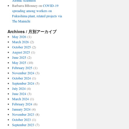
Atomic Scientists
Barbarra BBonney
on
COVID-19
spreading among workers on
Fukushima plant, related projects via
The Mainichi
Archives / 月別アーカイブ
May 2026
(1)
March 2026
(2)
October 2025
(2)
August 2025
(1)
June 2025
(2)
May 2025
(10)
February 2025
(1)
November 2024
(3)
October 2024
(1)
September 2024
(5)
July 2024
(4)
June 2024
(3)
March 2024
(1)
February 2024
(6)
January 2024
(4)
November 2023
(8)
October 2023
(1)
September 2023
(7)