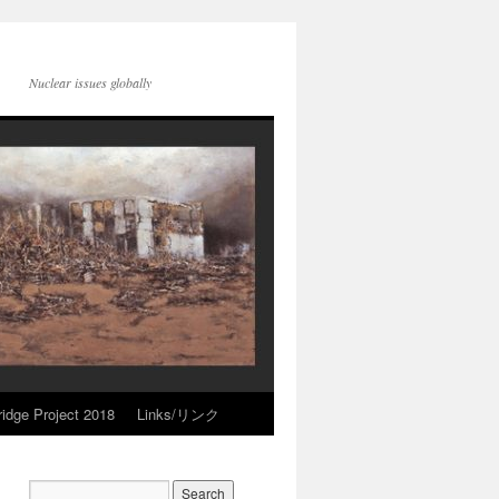
Nuclear issues globally
idge Project 2018
Links/リンク