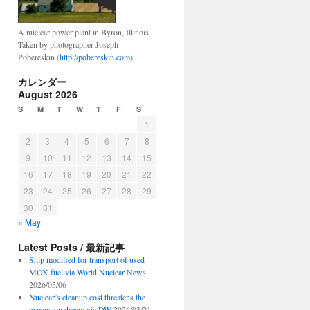
A nuclear power plant in Byron, Illinois.
Taken by photographer Joseph
Pobereskin (
http://pobereskin.com
).
カレンダー
August 2026
S
M
T
W
T
F
S
1
2
3
4
5
6
7
8
9
10
11
12
13
14
15
16
17
18
19
20
21
22
23
24
25
26
27
28
29
30
31
« May
Latest Posts / 最新記事
Ship modified for transport of used
MOX fuel via World Nuclear News
2026/05/06
Nuclear’s cleanup cost threatens the
expansion dream via DW
2026/03/21