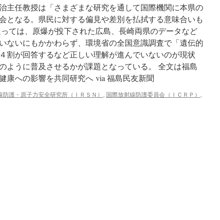
治主任教授は「さまざまな研究を通して国際機関に本県の
会となる。県民に対する偏見や差別を払拭する意味合いも
っては、原爆が投下された広島、長崎両県のデータなど
いないにもかかわらず、環境省の全国意識調査で「遺伝的
４割が回答するなど正しい理解が進んでいないのが現状
のように普及させるかが課題となっている。 全文は福島
康への影響を共同研究へ via 福島民友新聞
線防護・原子力安全研究所（ＩＲＳＮ）
,
国際放射線防護委員会（ＩＣＲＰ）
,
、