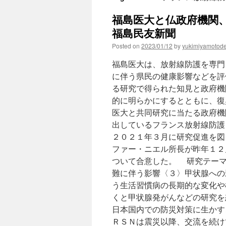
福島医大と仏政府機関、
福島民友新聞
Posted on
2023/01/12
by
yukimiyamotod
福島医大は、放射線防護を専門
に伴う県民の健康影響などを評
る研究で得られた知見と政府機
的に明らかにするとともに、復
医大と共同研究に当たる政府機
出しているフランス放射線防護
２０２１年３月に研究促進を図
ファー・ニエル所長が昨年１２
ついて合意した。 研究テーマ
難に伴う影響〈３〉甲状腺への
う生活習慣病の長期的な変化や
くと甲状腺発がんなどの研究を
日本国内での防災対策に生かす
ＲＳＮは震災以降、交流を続け