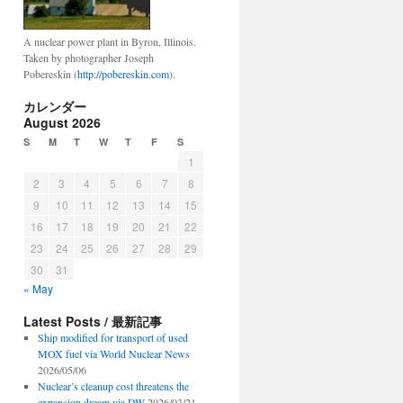
A nuclear power plant in Byron, Illinois.
Taken by photographer Joseph
Pobereskin (
http://pobereskin.com
).
カレンダー
August 2026
S
M
T
W
T
F
S
1
2
3
4
5
6
7
8
9
10
11
12
13
14
15
16
17
18
19
20
21
22
23
24
25
26
27
28
29
30
31
« May
Latest Posts / 最新記事
Ship modified for transport of used
MOX fuel via World Nuclear News
2026/05/06
Nuclear’s cleanup cost threatens the
expansion dream via DW
2026/03/21