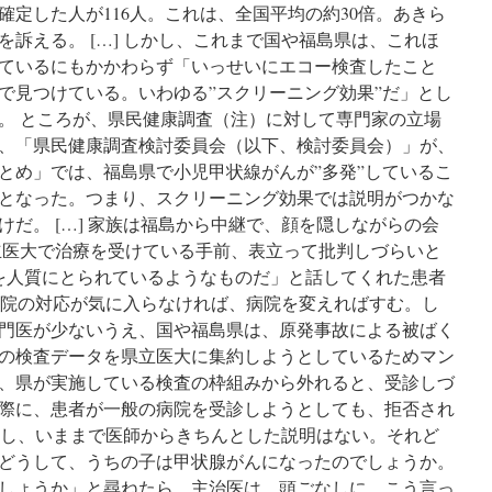
確定した人が116人。これは、全国平均の約30倍。あきら
訴える。 […] しかし、これまで国や福島県は、これほ
ているにもかかわらず「いっせいにエコー検査したこと
で見つけている。いわゆる”スクリーニング効果”だ」とし
。 ところが、県民健康調査（注）に対して専門家の立場
、「県民健康調査検討委員会（以下、検討委員会）」が、
とめ」では、福島県で小児甲状線がんが”多発”しているこ
となった。つまり、スクリーニング効果では説明がつかな
だ。 […] 家族は福島から中継で、顔を隠しながらの会
立医大で治療を受けている手前、表立って批判しづらいと
を人質にとられているようなものだ」と話してくれた患者
、病院の対応が気に入らなければ、病院を変えればすむ。し
門医が少ないうえ、国や福島県は、原発事故による被ばく
の検査データを県立医大に集約しようとしているためマン
、県が実施している検査の枠組みから外れると、受診しづ
際に、患者が一般の病院を受診しようとしても、拒否され
しかし、いままで医師からきちんとした説明はない。それど
どうして、うちの子は甲状腺がんになったのでしょうか。
しょうか」と尋ねたら、主治医は、頭ごなしに、こう言っ