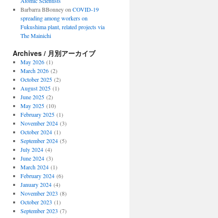
Atomic Scientists
Barbarra BBonney
on
COVID-19
spreading among workers on
Fukushima plant, related projects via
The Mainichi
Archives / 月別アーカイブ
May 2026
(1)
March 2026
(2)
October 2025
(2)
August 2025
(1)
June 2025
(2)
May 2025
(10)
February 2025
(1)
November 2024
(3)
October 2024
(1)
September 2024
(5)
July 2024
(4)
June 2024
(3)
March 2024
(1)
February 2024
(6)
January 2024
(4)
November 2023
(8)
October 2023
(1)
September 2023
(7)