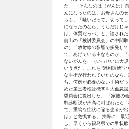
た。 「そんなのは（がんは）
んになったのは、お母さんのせ
らも、「騒いだって、切ってし
になったのなら、うちだけじゃ
は、体質だっぺ」と、諭された
前出の「検討委員会」の中間取
の）「放射線の影響で多発して
て、あげている主なものが、「
ないがんを、（いっせいに大規
いう点だ。これを”過剰診断”と
な手術が行われていたのなら、
ち、何例が必要のない手術だっ
めた第三者検証機関を大至急設
委員会に提出した。 「家族の
剰診断説が声高に叫ばれたら、
で、重篤な症状に陥る患者が出
は」と危惧する。 実際に、最近
し、早くから福島県での甲状腺