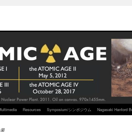
Multimedia
Resources
Symposium/シンポジウム
Nagasaki Hanford Br
果