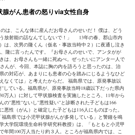
腺がん患者の怒りvia女性自身
たのは、こんな体に産んだお母さんのせいだ！ 僕は、どう
う放射能の話なんてしないで！」 13年の春、郡山市内
2）は、次男の隆くん（仮名・事故当時中２）に夜通し泣き
私、隆に言ったんです。『お母さんのせいで、アンタがが
きは、お母さんも一緒に死ぬべ。ぜったいにアンタ一人で
川向さんが、今回、本誌に胸の内を語ろうと思ったのは、治
県の対応が、あまりにも患者の心を踏みにじるようなひど
えなくては」と考えたからだ。 福島県では、原発事故以
発”している。福島県が、原発事故当時18歳以下だった県内
30万人）に対して甲状腺検査を実施したところ、11年から
がんの”悪性”ないし”悪性疑い”と診断された子どもは166
に悪性（がん）と確定した子どもは116人にものぼった。
「福島県では小児甲状腺がんが多発している」と警鐘を鳴
学大学院環境生命科学研究科教授）は、「もともと小児甲
で年間100万人当たり約３人。ところが福島県内では、こ