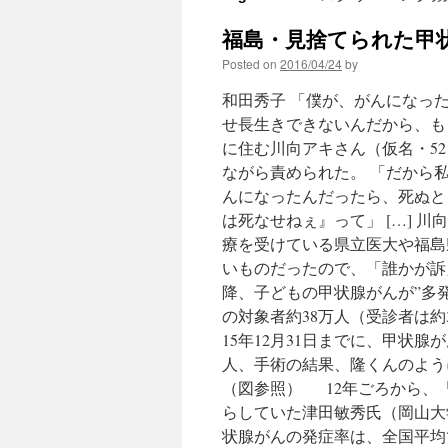
福島・見捨てられた甲状
Posted on
2016/04/24
by
和田秀子 「僕が、がんになっ
せ長生きできないんだから、も
に住む川向アキさん（仮名・5
ながら責められた。 「だから
んになったんだったら、死ぬと
は死なせねぇ』って」 […] 
療を受けている県立医大や福島
いものだったので、「誰かが訴
降、子どもの甲状腺がんが”多
の対象者約38万人（受診者は約
15年12月31日までに、甲状腺
人、手術の結果、隆くんのよう
（図参照） 12年ごろから、
らしていた津田敏秀氏（岡山大
状腺がんの発症率は、全国平均