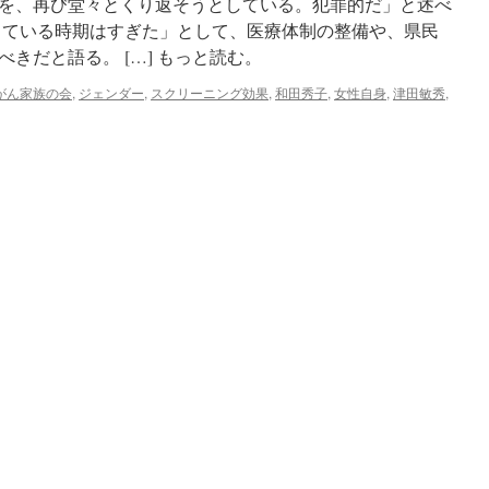
を、再び堂々とくり返そうとしている。犯罪的だ」と述べ
している時期はすぎた」として、医療体制の整備や、県民
きだと語る。 […] もっと読む。
がん家族の会
,
ジェンダー
,
スクリーニング効果
,
和田秀子
,
女性自身
,
津田敏秀
,