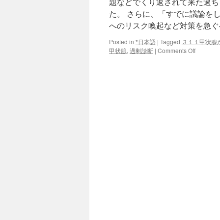
題などでくり返されて来た過ち
た。 さらに、「すでに議論を
へのリスク喚起など対策を急ぐべ
Posted in
*日本語
|
Tagged
３１１甲状腺
on
甲状腺
,
過剰診断
|
Comments Off
福
島・
見
捨
て
ら
れ
た
甲
状
腺
が
ん
患
者
の
怒
り
via