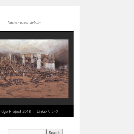
Nuclear issues globally
idge Project 2018
Links/リンク