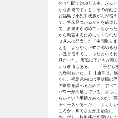
の４年間で約30万人中、がんと
かな多発です」と、その深刻さを
ど福島で小児甲状腺がんが増え
で、将来見つかるがんを前倒し
て、多発すら認めていなかった
から助言するためにつくられた
３月末に発表した「中間取りま
とを、ようやく正式に認める形
いほど増えてしまったというわけ
見だった。 実際に子どもが県
いう事情もある。 「子ども
の母親もいた。 […] 通常は
かし、福島県内には甲状腺の専
の影響を調べるために、すべて
パワーが不足している。さらに
らいという事情があるのだ。実
るケースがあった。 […] 
ころか、川向さんが主治医に「
やっぱり、放射能の影響なんで