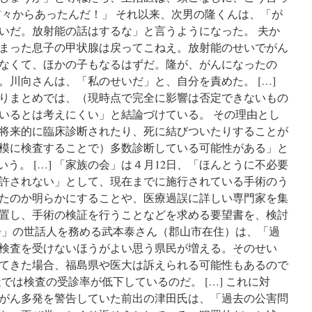
前々からあったんだ！」 それ以来、次男の隆くんは、「が
いだ。放射能の話はするな」と言うようになった。 夫か
まった息子の甲状腺は戻ってこねえ。放射能のせいでがん
なくて、ほかの子もなるはずだ。隆が、がんになったの
。川向さんは、「私のせいだ」と、自分を責めた。 […]
りまとめでは、（現時点で完全に影響は否定できないもの
いるとは考えにくい」と結論づけている。 その理由とし
将来的に臨床診断されたり、死に結びついたりすることが
模に検査することで）多数診断している可能性がある」と
いう。 […] 「家族の会」は４月12日、「ほんとうに不必要
許されない」として、現在までに施行されている手術のう
たのか明らかにすることや、医療過誤に詳しい専門家を集
置し、手術の検証を行うことなどを求める要望書を、検討
会」の世話人を務める武本泰さん（郡山市在住）は、「過
検査を受けないほうがよい思う県民が増える。そのせい
てきた場合、福島県や医大は訴えられる可能性もあるので
では検査の受診率が低下しているのだ。 […] これに対
がん多発を警告していた前出の津田氏は、「過去の公害問