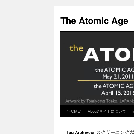
Skip
to
The Atomic Age
content
*HOME*
About/サイトについて
スクリーニング効
Tag Archives: