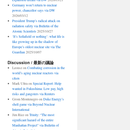
Germany won’t return to nuclear
power, chancellor says via DW
2026/03/12
President Trump’s radical attack on
radiation safety via Bulletin of the
Atomic Scientists
2025/10/27
‘It’s Sellafield or nothing’: what life is
like growing up in the shadow of
Europe’s oldest nuclear site via The
Guardian
2025/10/07
Discussion / 最新の議論
Leonsz
on
Combating corrosion in the
world’s aging nuclear reactors via
c&en
Mark Ultra
on
Special Report: Help
wanted in Fukushima: Low pay, high
risks and gangsters via Reuters
Grom Montenegro
on
Duke Energy’s
shell game via Beyond Nuclear
International
Jim Rice
on
Trinity: “The most
significant hazard of the entire
Manhattan Project” via Bulletin of