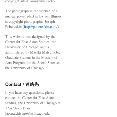
copyright artist Tomiyama Taeko.
The photograph in the sidebar, of a
nuclear power plant in Byron, Illinois,
is copyright photographer Joseph
Pobereskin (
http://pobereskin.com/
)
This website was designed by the
Center for East Asian Studies, the
University of Chicago, and is
administered by Masaki Matsumoto,
Graduate Student in the Masters of
Arts Program for the Social Sciences,
the University of Chicago.
Contact / 連絡先
If you have any questions, please
contact the Center for East Asian
Studies, the University of Chicago at
773-702-2715 or
japanatchicago@uchicago.edu.