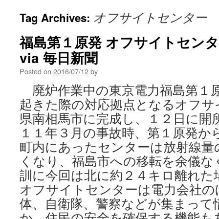
オフサイトセンター
Tag Archives:
福島第１原発 オフサイトセン
via 毎日新聞
Posted on
2016/07/12
by
廃炉作業中の東京電力福島第１
起きた際の対応拠点となるオフサ
県南相馬市に完成し、１２日に開
１１年３月の事故時、第１原発か
町内にあったセンターは放射線量
くなり、福島市への移転を余儀な
訓に今回は北に約２４キロ離れ
オフサイトセンターは電力会社の
体、自衛隊、警察などが集まって
か、住民の安全を確保する機能も