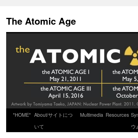
Skip
to
The Atomic Age
content
*HOME*
About/サイトにつ
Multimedia
Resources
Sy
いて
ウ