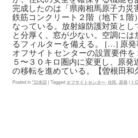
完成したのは「県南相馬原子力災
鉄筋コンクリート２階（地下１階
なっている。放射線防護対策とし
と分厚く、窓が少ない。空調には
るフィルターを備える。 […] 原
オフサイトセンターの設置要件を
５〜３０キロ圏内に変更し、原発
の移転を進めている。【曽根田和
Posted in
*日本語
|
Tagged
オフサイトセンター
,
住民
,
原発
|
1 