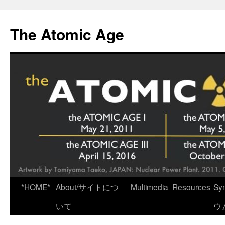
Skip
to
The Atomic Age
content
*HOME*
About/サイトにつ
Multimedia
Resources
Sy
いて
ウ