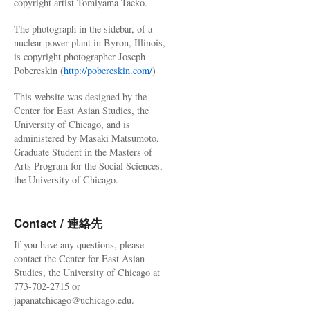
copyright artist Tomiyama Taeko.
The photograph in the sidebar, of a
nuclear power plant in Byron, Illinois,
is copyright photographer Joseph
Pobereskin (
http://pobereskin.com/
)
This website was designed by the
Center for East Asian Studies, the
University of Chicago, and is
administered by Masaki Matsumoto,
Graduate Student in the Masters of
Arts Program for the Social Sciences,
the University of Chicago.
Contact / 連絡先
If you have any questions, please
contact the Center for East Asian
Studies, the University of Chicago at
773-702-2715 or
japanatchicago@uchicago.edu.