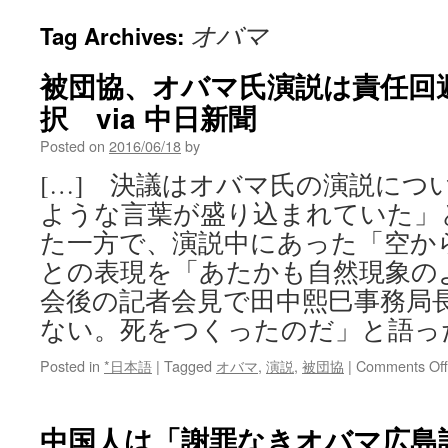
オバマ
Tag Archives:
被団協、オバマ氏演説は責任回
択 via 中日新聞
Posted on
2016/06/18
by
[…] 決議はオバマ氏の演説につ
ような言葉が盛り込まれていた」
た一方で、演説中にあった「空か
との表現を「あたかも自然現象の
会後の記者会見で田中熙巳事務局
ない。死をつくったのだ」と語っ
Posted in
*日本語
|
Tagged
オバマ
,
演説
,
被団協
|
Comments Off
中国人は「謝罪なきオバマ広島