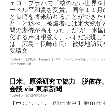
ェコ・プラハで「核のない世界を
ーベル平和賞を受賞。 同年１１月
と長崎を将来訪れることができた
と」と述べ、被爆者には米大統領
問の期待が高まった。だ が、米
化する声は根強く、いまだ実現し
は 広島・長崎市長:「被爆地訪問
要請文
Posted in
*日本語
|
Tagged
オバマ
,
ノーベル平和賞
,
バラク・オ
on
Comments Off
広
島・
長
日米、原発研究で協力 脱依存
崎
会談 via 東京新聞
市
長:
Posted on
2012/05/01
by
「被
爆
【ワシントン＝関口克己】野田佳