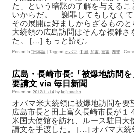
た」という暗黙の了解を与えるこ
いからだ。 謝罪してもしなくて
その展開は好ましからざるものと
大統領の広島訪問はそんな複雑さ
た。 […] もっと読む。
Posted in
*日本語
|
Tagged
オバマ
,
中国
,
加害
,
被害
,
謝罪
|
Comm
広島・長崎市長:「被爆地訪問
要請文 via 毎日新聞
Posted on
2012/11/14
by
kojimaaiko
オバマ米大統領に被爆地訪問を要
広島市長と田上富久長崎市長が１
米国大使館を訪れ、ルース駐日大
請文を手渡した。 […] オバマ大