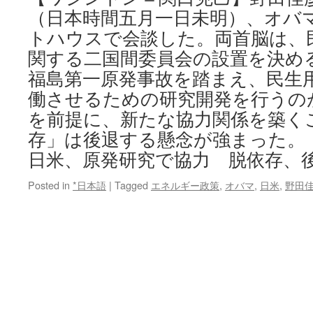
地
（日本時間五月一日未明）、オバ
訪
問
トハウスで会談した。両首脳は、
を」
関する二国間委員会の設置を決め
米
大
福島第一原発事故を踏まえ、民生
統
働させるための研究開発を行うの
領
宛
を前提に、新たな協力関係を築く
て
存」は後退する懸念が強まった。 Contin
に
日米、原発研究で協力 脱依存、
要
請
文
Posted in
*日本語
|
Tagged
エネルギー政策
,
オバマ
,
日米
,
野田
via
毎
日
新
聞