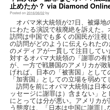
止めたか？ via Diamond Onlin
Posted on
2016/06/02
by
オバマ米大統領が27日、被爆地の
にわたる演説で核廃絶を訴えた。
訪問は中国でも多くの国民が注視
の訪問がどのように伝えられたの
のメディアが一貫して注目してい
対するオバマ大統領の「謝罪の有
が、一方で戦勝国のアメリカが敗
げれば、日本の「被害国」として
「加害国」としての立場を弱めて
訪問を前にオバマ大統領は日本
ッセージに謝罪は）含まない」と
にとっては分が悪い。アメリカが
う態度は、「日本は中国に謝罪し