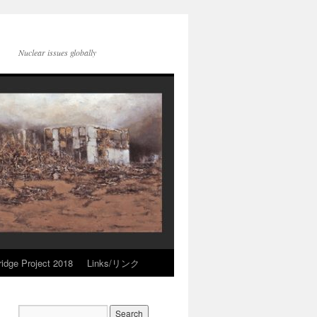
Nuclear issues globally
idge Project 2018
Links/リンク