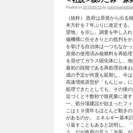
Posted on
2015/05/13
by
yukimiyamotod
（抜粋） 政府は原発から出る
本方針を７年ぶりに改定する。
望地」を示し、調査を申し入れ
備機構に任せきりとの批判をか
を挙げる自治体は一つもなかっ
原発の使用済み核燃料を再処理
を混ぜてガラス固化体にし、地
最初の段階である再処理自体お
成の予定が何度も延期し、今は
高速増殖原型炉「もんじゅ」に
処理できたとしても、その後の
近づくと十数秒で致死量に達す
一、処分場建設が始まったフィ
こは１９億年もほとんど動きの
があるのか。 エネルギー基本
り返すこともあると説明し、「
う。だが政府の言う「当面」が