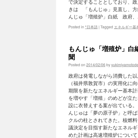
で決定することとしており、政
きは 「もんじゅ」見直し、方
んじゅ「増殖炉」白紙 政府、エ
Posted in
*日本語
|
Tagged
エネルギー基
もんじゅ「増殖炉」白紙
聞
Posted on
2014/02/06
by
yukimiyamotod
政府は発電しながら消費した以
（福井県敦賀市）の実用化に向
期限を新たなエネルギー基本計
を増やす「増殖」のめどが立た
設に衣替えする案が出ている。
んじゅは「夢の原子炉」と呼ば
クルの柱とされてきた。核燃料
議決定を目指す新たなエネルギ
めた計画は高速増殖炉について「