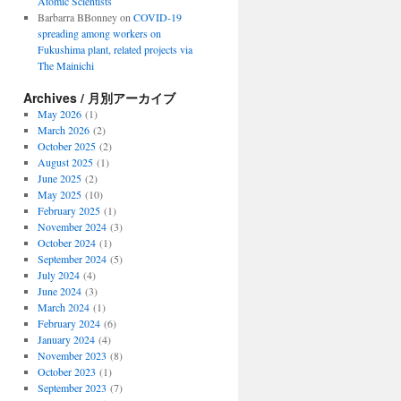
Atomic Scientists
Barbarra BBonney
on
COVID-19
spreading among workers on
Fukushima plant, related projects via
The Mainichi
Archives / 月別アーカイブ
May 2026
(1)
March 2026
(2)
October 2025
(2)
August 2025
(1)
June 2025
(2)
May 2025
(10)
February 2025
(1)
November 2024
(3)
October 2024
(1)
September 2024
(5)
July 2024
(4)
June 2024
(3)
March 2024
(1)
February 2024
(6)
January 2024
(4)
November 2023
(8)
October 2023
(1)
September 2023
(7)