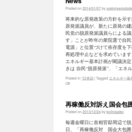
News
殖
Posted on
2014/01/07
by
yukimiyamotod
炉」
白
将来的な原発政策の方針を示す
紙
政
原発派議員が、新たに原発の建
府、
民党の脱原発派議員らによる議
エ
す」ことが昨年の衆院選で自民
ネ
計
電源」と位置づけて依存度を下
画
再処理中止などを求めています
か
エネルギー基本計画が閣議決定
ら
削
きは 自民“脱原発派”、「エネ
除
via
Posted in
*日本語
|
Tagged
エネルギー基
on
日
Off
自
本
民“脱
経
原
済
再稼働反対訴え国会包囲
発
新
派”、
聞
Posted on
2013/12/24
by
kojimaaiko
「エ
ネ
毎週金曜日に首相官邸周辺で脱
ル
日、「再稼働反対 国会大包囲
ギ