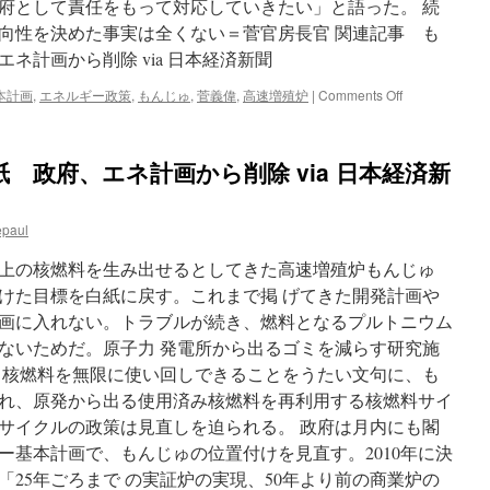
府として責任をもって対応していきたい」と語った。 続
向性を決めた事実は全くない＝菅官房長官 関連記事 も
ネ計画から削除 via 日本経済新聞
on
本計画
,
エネルギー政策
,
もんじゅ
,
菅義偉
,
高速増殖炉
|
Comments Off
「も
ん
じ
 政府、エネ計画から削除 via 日本経済新
ゅ」
見
直
epaul
し、
方
上の核燃料を生み出せるとしてきた高速増殖炉もんじゅ
向
性
けた目標を白紙に戻す。これまで掲 げてきた開発計画や
を
画に入れない。トラブルが続き、燃料となるプルトニウム
決
ないためだ。原子力 発電所から出るゴミを減らす研究施
め
た
 核燃料を無限に使い回しできることをうたい文句に、も
事
れ、原発から出る使用済み核燃料を再利用する核燃料サイ
実
サイクルの政策は見直しを迫られる。 政府は月内にも閣
は
全
ー基本計画で、もんじゅの位置付けを見直す。2010年に決
く
25年ごろまで の実証炉の実現、50年より前の商業炉の
な