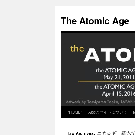
Skip
to
The Atomic Age
content
*HOME*
About/サイトについて
エネルギー基本計
Tag Archives: