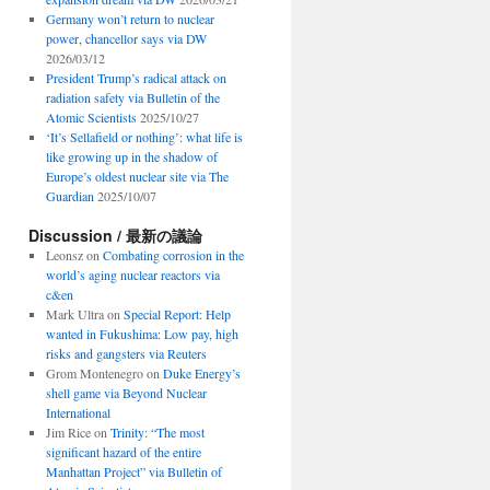
Germany won’t return to nuclear
power, chancellor says via DW
2026/03/12
President Trump’s radical attack on
radiation safety via Bulletin of the
Atomic Scientists
2025/10/27
‘It’s Sellafield or nothing’: what life is
like growing up in the shadow of
Europe’s oldest nuclear site via The
Guardian
2025/10/07
Discussion / 最新の議論
Leonsz
on
Combating corrosion in the
world’s aging nuclear reactors via
c&en
Mark Ultra
on
Special Report: Help
wanted in Fukushima: Low pay, high
risks and gangsters via Reuters
Grom Montenegro
on
Duke Energy’s
shell game via Beyond Nuclear
International
Jim Rice
on
Trinity: “The most
significant hazard of the entire
Manhattan Project” via Bulletin of