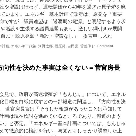
設や増設は行わず、運転開始から40年を過ぎた原子炉を廃
れています。エネルギー基本計画で政府は、原発を「重要
向ですが、議員連盟は「過渡期の電源」と明記するよう求
設や増設を主張する議員連盟もあり、激しい綱引きが展開
 自民・脱原発派「新設・増設なし」 提言申し入れ
本計画
,
エネルギー政策
,
河野太郎
,
脱原発
,
自民党
,
菅義偉
|
1 Comment
方向性を決めた事実は全くない＝菅官房長
会見で、政府が高速増殖炉「もんじゅ」について、エネル
化目標を白紙に戻すとの一部報道に関連し、「方向性を決
。 菅官房長官は「そうした報道があったことは承知して
計画は現在検討を進めているところであり、報道のよう
い」と否定。「エネルギー基本計画については、もんじゅ
えて徹底的に検討を行い、与党ともしっ かり調整した上