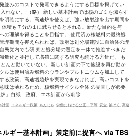
発並みのコストで発電できるようにする目標を掲げてい
い
＝
 入れない。 （略） 新しい基本計画では核のゴミを減らす
菅
を明確にする。高速炉を使えば、強い放射線を出す期間を
官
き、体積も７分の１に減らせるとされる。新たな目的を与
房
長
への理解を得ることを目指す。 使用済み核燃料の最終処
官
管理期間を抑えられれば、政府は処分場建設に自治体の理
via
自民党内でも研 究と処分場の選定を一体で推進すべきだ
ロ
イ
減量化と並行して増殖に関する研究も続ける方針だ。 も
タ
でほとんど動いていない。新しい計画の下で施設を再び動か
ー
クルは使用済み燃料のウランやプルトニウムを加工して
する政策。高速増殖炉を実現できなければ、高いコストを
意味は薄れるため、核燃料サイクル全体 の見直しが必要
殖炉」白紙 政府、エネ計画から削除
本計画
,
エネルギー政策
,
もんじゅ
,
労働における公正・平等
,
安全
,
被ばく
,
高速
ルギー基本計画」策定前に提言へ via TBS