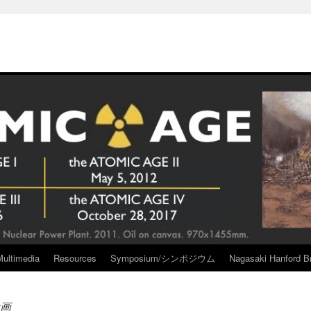
Multimedia
Resources
Symposium/シンポジウム
Nagasaki Hanford Br
画