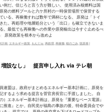
し
い例だ。信じろと言う方が難しい。 使用済み核燃料は国
via
大
原発の燃料プールと六ケ所村の一時保管場所で保管する
島
ている。再稼働すれば数年で満杯になる。 原発は「トイ
堅
きた。再処理や地層処分という「出口」も確立できないま
一
note
る。最低でも再稼働への作業や原発輸出は今すぐ止めるべ
み 原発政策を根本から改めよ
本計画
,
エネルギー政策
,
もんじゅ
,
再処理
,
再稼働
,
核のごみ
,
脱原発
|
増設なし」 提言申し入れ via テレ朝
員連盟は、政府がまとめるエネルギー基本計画に、原発を
記するよう求める提言を菅官房長官に手渡しました。 自
の）エネルギー基本計画は、原発を『重要なベース電源』
に推進』とか、自民党が福島の事故の後、特命委員会でや
いる」 提言では、原発の依存度を下げるロードマップを