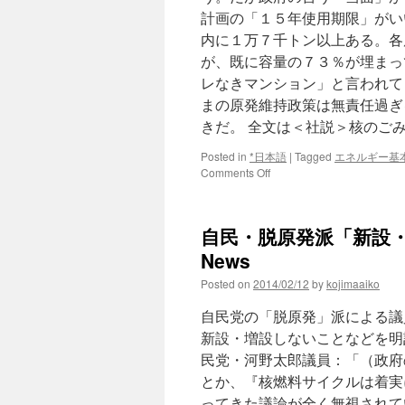
計画の「１５年使用期限」がい
内に１万７千トン以上ある。各
が、既に容量の７３％が埋まっ
レなきマンション」と言われて
まの原発維持政策は無責任過ぎ
きだ。 全文は＜社説＞核のご
Posted in
*日本語
|
Tagged
エネルギー基
on
Comments Off
＜
社
説
自民・脱原発派「新設・
＞
核
News
の
Posted on
2014/02/12
by
kojimaaiko
ご
み
自民党の「脱原発」派による議
原
発
新設・増設しないことなどを明
政
民党・河野太郎議員：「（政府
策
とか、『核燃料サイクルは着実
を
根
ってきた議論が全く無視されて