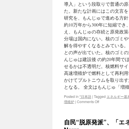
導入」という段取りで普通の原
た。新たな計画にはこの文言を
研究を、もんじゅで進める方針
約10万年から300年に短縮で
え、もんじゅの存続と原発政策
分場は国内にない。核のゴミや
解を得やすくなるとみている。
との声が出ていた。核のゴミの
んじゅは建設後 の約20年間
せるかは不透明だ。核燃料サイ
高速増殖炉で燃料として再利用
かけてプルトニウムを取り出す
となる。 全文はもんじゅ「増
Posted in
*日本語
|
Tagged
エネルギー基
on
増殖炉
|
Comments Off
も
ん
じ
自民“脱原発派”、「エネ
ゅ
「増