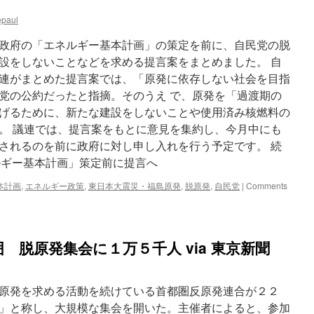
epaul
政府の「エネルギー基本計画」の策定を前に、自民党の脱
設をしないことなどを求める提言案をまとめました。 自
連がまとめた提言案では、「原発に依存しない社会を目指
党の公約だったと指摘。そのうえ で、原発を「過渡期の
げるために、新たな建設をしないことや使用済み核燃料の
。 議連では、提言案をもとに意見を集約し、今月中にも
されるのを前に政府に対し申し入れを行う予定です。 続
ルギー基本計画」策定前に提言へ
本計画
,
エネルギー政策
,
東日本大震災・福島原発
,
脱原発
,
自民党
|
Comments
 脱原発集会に１万５千人 via 東京新聞
原発を求める活動を続けている首都圏反原発連合が２２
」と称し、大規模な集会を開いた。主催者によると、参加