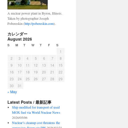
A nuclear power plant in Byron, Illinois.
Taken by photographer Joseph
Pobereskin (
http://pobereskin.com
).
カレンダー
August 2026
S
M
T
W
T
F
S
1
2
3
4
5
6
7
8
9
10
11
12
13
14
15
16
17
18
19
20
21
22
23
24
25
26
27
28
29
30
31
« May
Latest Posts / 最新記事
Ship modified for transport of used
MOX fuel via World Nuclear News
2026/05/06
Nuclear’s cleanup cost threatens the
expansion dream via DW
2026/03/21