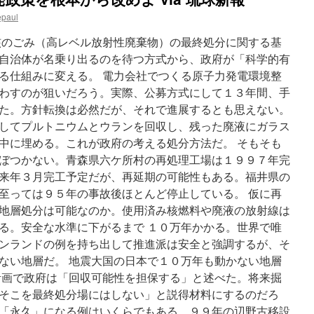
分
epaul
で
き
核のごみ（高レベル放射性廃棄物）の最終処分に関する基
な
自治体が名乗り出るのを待つ方式から、政府が「科学的有
い
る仕組みに変える。 電力会社でつくる原子力発電環境整
放
射
わすのが狙いだろう。実際、公募方式にして１３年間、手
性
た。方針転換は必然だが、それで進展するとも思えない。
廃
してプルトニウムとウランを回収し、残った廃液にガラス
棄
物
中に埋める。これが政府の考える処分方法だ。 そもそも
の
ぼつかない。青森県六ケ所村の再処理工場は１９９７年完
輸
来年３月完工予定だが、再延期の可能性もある。福井県の
出
の
至っては９５年の事故後ほとんど停止している。 仮に再
た
地層処分は可能なのか。使用済み核燃料や廃液の放射線は
め
る。安全な水準に下がるまで １０万年かかる。世界で唯
の
輸
ンランドの例を持ち出して推進派は安全と強調するが、そ
出
ない地層だ。 地震大国の日本で１０万年も動かない地層
規
計画で政府は「回収可能性を担保する」と述べた。将来掘
制
見
そこを最終処分場にはしない」と説得材料にするのだろ
直
「永久」になる例はいくらでもある。９９年の辺野古移設