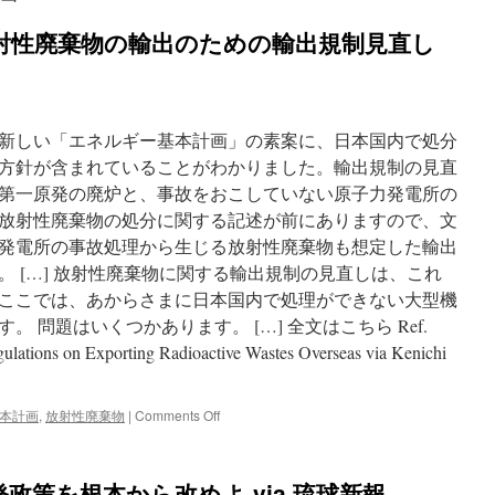
射性廃棄物の輸出のための輸出規制見直し
新しい「エネルギー基本計画」の素案に、日本国内で処分
方針が含まれていることがわかりました。輸出規制の見直
第一原発の廃炉と、事故をおこしていない原子力発電所の
放射性廃棄物の処分に関する記述が前にありますので、文
発電所の事故処理から生じる放射性廃棄物も想定した輸出
 […] 放射性廃棄物に関する輸出規制の見直しは、これ
ここでは、あからさまに日本国内で処理ができない大型機
 問題はいくつかあります。 […] 全文はこちら Ref.
ulations on Exporting Radioactive Wastes Overseas via Kenichi
on
本計画
,
放射性廃棄物
|
Comments Off
日
本
で
政策を根本から改めよ via 琉球新報
処