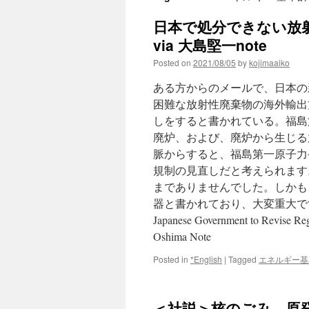
日本で処分できない放
via 大島堅一note
Posted on
2021/08/05
by
kojimaaiko
ある方からのメールで、日本の
困難な放射性廃棄物の海外輸出
しをすると書かれている。福島
廃炉、および、廃炉から生じる
脈からすると、福島第一原子力
規制の見直しだと考えられます。
までありませんでした。しかも
器と書かれており、大変重大です。
Japanese Government to Revise Reg
Oshima Note
Posted in
*English
|
Tagged
エネルギー基
＜社説＞核のごみ 原発