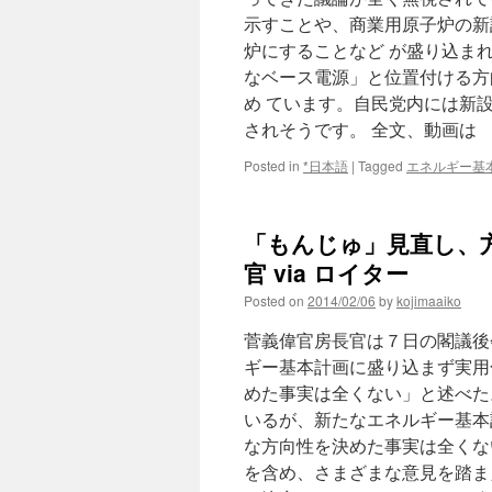
本
示すことや、商業用原子炉の新
か
炉にすることなど が盛り込ま
ら
改
なベース電源」と位置付ける方
め
め ています。自民党内には新
よ
されそうです。 全文、動画は
via
琉
Posted in
*日本語
|
Tagged
エネルギー基
球
新
報
「もんじゅ」見直し、
官 via ロイター
Posted on
2014/02/06
by
kojimaaiko
菅義偉官房長官は７日の閣議後
ギー基本計画に盛り込まず実用
めた事実は全くない」と述べた
いるが、新たなエネルギー基本
な方向性を決めた事実は全くな
を含め、さまざまな意見を踏ま