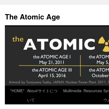
Skip
to
The Atomic Age
content
*HOME*
About/サイトにつ
Multimedia
Resources
Sy
いて
ウ