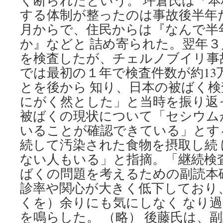
く断られたという。 坪倉氏は「
する体制が整ったのは事故後半年
月からで、住民からは『なんで半
か』などと 詰め寄られた。翌年
を検査したが、チェルノブイリ事
では最初の１年で検査件数が約13
とを後から 知り、日本の被ばく
にがく然とした」と当時を振り返
被ばくの現状について「セシウム
いることが確認できている」とす
続して汚染された食物を摂取し続
ない人もいる」と指摘。「継続検
ばくの問題を考えるための副読本
診率や関心が大きく低下しており
くを）余りにも気にしなく なり
を鳴らした。 （略） 後藤氏は、