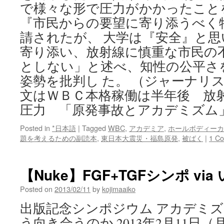
で様々な形で圧力がかかったこと
『市民からの要望に寄り添うべく
請されたが、 大学は『安全』と
寄り添い、放射線に慎重な市民の
としない」と述べ、知性の公平さ
姿勢を批判し た。 （ジャーナリ
文はＷＢＣ本格稼働は半年後 放
圧力 「原発事故とアカデミズム
Posted in
*日本語
|
Tagged
WBC
,
アカデミア
,
ホールボディーカ
題を考えるための副読本
,
東日本大震災・福島原発
,
被ばく
|
1 C
【Nuke】FGF+TGFシンポ vi
Posted on
2013/02/11
by
kojimaaiko
出版記念シンポジウム アカデミ
う向き合うのか 2013年2月11日（