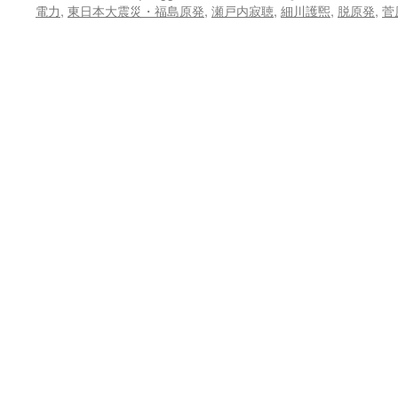
電力
,
東日本大震災・福島原発
,
瀬戸内寂聴
,
細川護煕
,
脱原発
,
菅