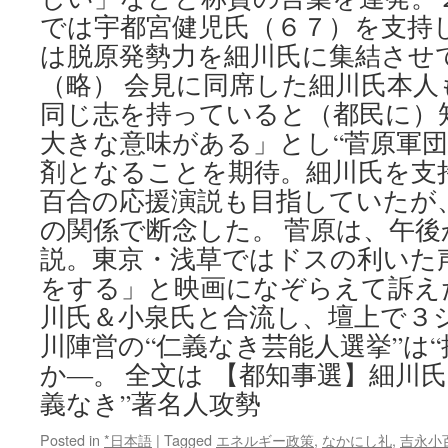
では宇都宮健児氏（６７）を支持
は脱原発勢力を細川氏に集結させ
（略） 会見に同席した細川氏本
同じ志を持っていると（都民に）
大きな意味がある」とし“菅原軍団
剤となることを期待。細川氏を支
百合の応援演説も目指していたが
の関係で断念した。 菅原は、午後
説。東京・浅草ではドスの利いた
をする」と映画になぞらえて訴え
川氏＆小泉氏と合流し、壇上で３
川陣営の“仁義なき芸能人選挙”は
か―。 全文は 【都知事選】細川
義なき”著名人攻勢
Posted in
*日本語
|
Tagged
エネルギー政策
,
なかにし礼
,
吉永小