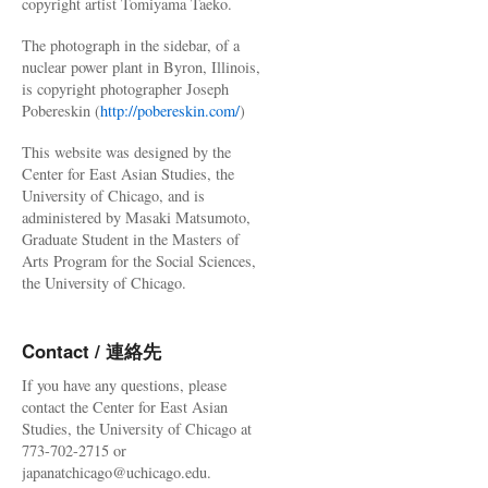
copyright artist Tomiyama Taeko.
The photograph in the sidebar, of a
nuclear power plant in Byron, Illinois,
is copyright photographer Joseph
Pobereskin (
http://pobereskin.com/
)
This website was designed by the
Center for East Asian Studies, the
University of Chicago, and is
administered by Masaki Matsumoto,
Graduate Student in the Masters of
Arts Program for the Social Sciences,
the University of Chicago.
Contact / 連絡先
If you have any questions, please
contact the Center for East Asian
Studies, the University of Chicago at
773-702-2715 or
japanatchicago@uchicago.edu.