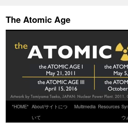
Skip
to
The Atomic Age
content
*HOME*
About/サイトにつ
Multimedia
Resources
Sy
いて
ウ