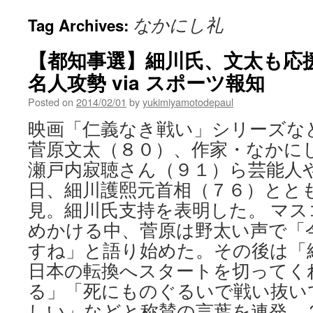
なかにし礼
Tag Archives:
【都知事選】細川氏、文太も応援
名人攻勢 via スポーツ報知
Posted on
2014/02/01
by
yukimiyamotodepaul
映画「仁義なき戦い」シリーズな
菅原文太（８０）、作家・なかに
瀬戸内寂聴さん（９１）ら芸能人
日、細川護熙元首相（７６）とと
見。細川氏支持を表明した。 マ
めかける中、菅原は野太い声で「
すね」と語り始めた。その後は「
日本の転換へスタートを切ってく
る」「死にものぐるいで戦い抜い
しい」などと称賛の言葉を連発。