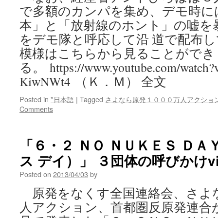
で多額のカンパを集め、デモ時に
本」と「放射線のホント」の嘘を
をデモ隊と呼応して沿 道で配布
模様はこちらから見ることができ
る。 https://www.youtube.com/watch?
KiwNWt4 （Ｋ．Ｍ） 全文
Posted in
*日本語
|
Tagged
さよなら原発１０００万人アクショ
Comments
「６・２ ＮＯ ＮＵＫＥＳ ＤＡ
ス デイ）」 ３団体の呼びかけv
Posted on
2013/04/03
by
原発をなくす全国連絡会、さよ
人アクション、首都圏反原発連合