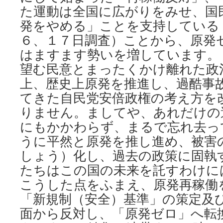
た運動は全国に広がりをみせ、国
発をやめる」ことを支持している
６、１７日調査）ことから、原発
はますます勢いを増しています。
望む民意とまったくかけ離れた政
上、歴史上原発を推進し、過酷事
てきた自民党安倍政権の考え方を
りません。ましてや、あれだけの
にもかかわらず、まるで忘れ去っ
うに平然と原発を推し進め、被害
しょう）化し、過去の政策に固執
たちはこの国の未来を託すわけ
こうした点をふまえ、原発再稼働
「新規制（安全）基準」の策定及
面から反対し、「原発ゼロ」へ転