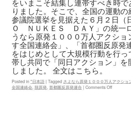
をいまこそ結集し連帯すべき時で
りました。そこで、全国の運動の
参議院選挙を見据えた６月２日（
Ｏ ＮＵＫＥＳ ＤＡＹ」の統一
うなら原発１０００万人アクショ
す全国連絡会」、「首都圏反原発
をはじめとして大規模行動を行っ
帯し共同で「同日アクション」を
しました。 全文はこちら。
Posted in
*日本語
|
Tagged
さよなら原発１０００万人アクショ
on
全国連絡会
,
脱原発
,
首都圏反原発連合
|
Comments Off
「６・
２
Ｎ
Ｏ
Ｎ
Ｕ
Ｋ