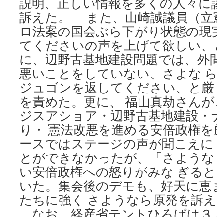
説明、正しい情報を多くの人々に
訴えた。 また、山崎誠議員（立
ロ法案の国会ぶら下がり状態の現
てくださいの声を上げて欲しい、
に、辺野古基地建設問題では、外
悪いことをしていない、さよな 
ジュゴンを返してください、と厳
を責めた。更に、 福山真劫さん
ジスアショア・辺野古基地建設・
り・ 憲法改悪を進める安倍政権
ースではステージの声が聞こえに
とができなかったが、「さような
い安倍政権への怒りがみな ぎる
いた。集会後のデモも、好天に恵
たちに強く さようなら原発を訴
なお、経産省テントひろばは３