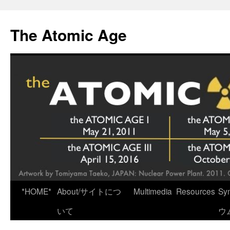
Skip
to
The Atomic Age
content
*HOME*
About/サイトにつ
Multimedia
Resources
Sy
いて
ウ