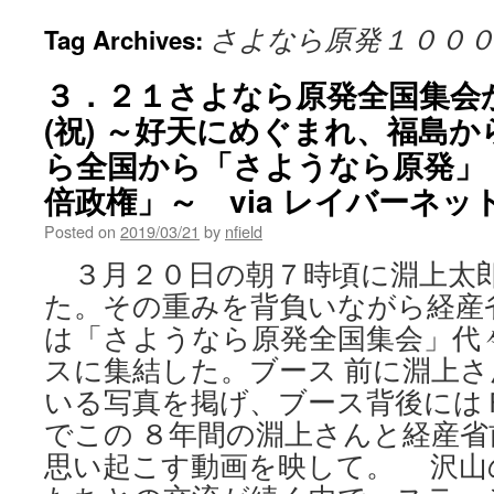
さよなら原発１００
Tag Archives:
３．２１さよなら原発全国集会
(祝) ～好天にめぐまれ、福島
ら全国から「さようなら原発」
倍政権」～ via レイバーネッ
Posted on
2019/03/21
by
nfield
３月２０日の朝７時頃に淵上太
た。その重みを背負いながら経産
は「さようなら原発全国集会」代
スに集結した。ブース 前に淵上
いる写真を掲げ、ブース背後には
でこの ８年間の淵上さんと経産
思い起こす動画を映して。 沢山