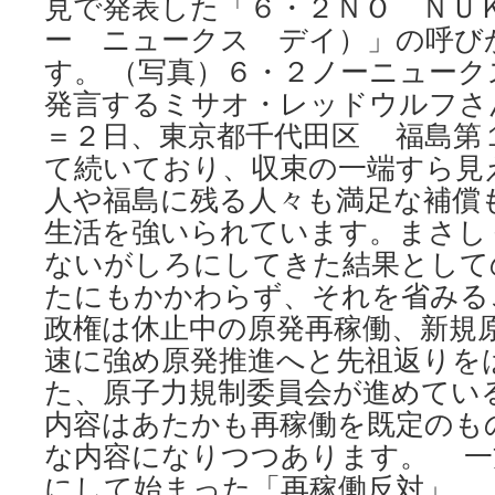
見で発表した「６・２ＮＯ ＮＵ
ー ニュークス デイ）」の呼び
す。 （写真）６・２ノーニュー
発言するミサオ・レッドウルフさ
＝２日、東京都千代田区 福島第
て続いており、収束の一端すら見
人や福島に残る人々も満足な補償
生活を強いられています。まさし
ないがしろにしてきた結果として
たにもかかわらず、それを省みる
政権は休止中の原発再稼働、新規
速に強め原発推進へと先祖返りを
た、原子力規制委員会が進めてい
内容はあたかも再稼働を既定のも
な内容になりつつあります。 一
にして始まった「再稼働反対」、