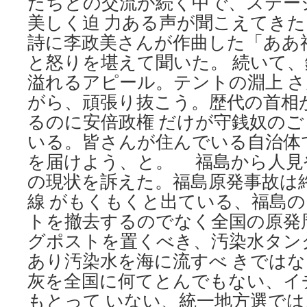
たちとの交流が続く中で、ステー
美しく迫 力ある声が聞こえてき
詩に李政美さんが作曲した「ああ
と怒りを堪えて聞いた。 続いて
溢れるアピール。テントの淵上 
がら、頑張り抜こう。歴代の首相
るのに安倍政権 だけが守銭奴の
いる。皆さんが住んでいる自治体
を届けよう、と。 福島から人見
の現状を訴えた。福島原発事故は
線 がもくもくと出ている、福島
トを撤去するのでなく全国の原発
グポストを置くべき、汚染水タン
あり汚染水を海に流すべ きでは
灰を全国に何てとんでもない、イ
もとって いない、統一地方選で