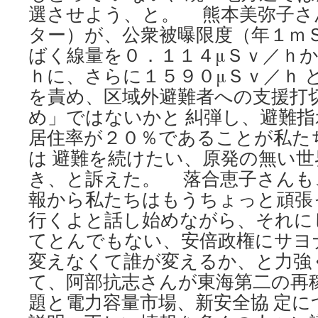
選させよう、と。 熊本美弥子さ
ター）が、公衆被曝限度（年１ｍ
ばく線量を０．１１４μＳｖ／ｈか
ｈに、さらに１５９０μＳｖ／ｈ 
を責め、区域外避難者への支援打
め」ではないかと 糾弾し、避難
居住率が２０％であることが私た
は 避難を続けたい、原発の無い
き、と訴えた。 落合恵子さんも
報から私たちはもうちょっと頑張
行くよと話し始めながら、それに
てとんでもない、安倍政権にサヨ
変えなくて誰が変えるか、と力強
て、阿部抗志さんが東海第二の再
題と電力容量市場、新安全協 定