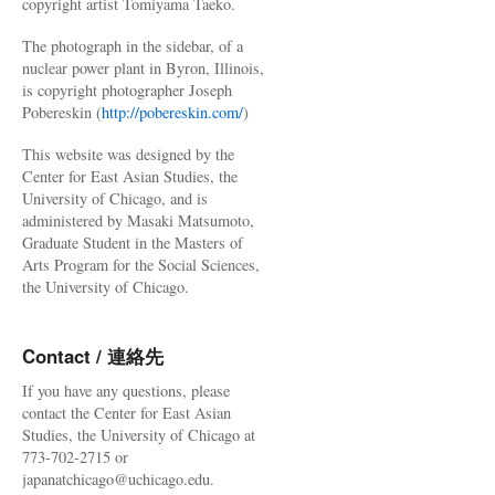
copyright artist Tomiyama Taeko.
The photograph in the sidebar, of a
nuclear power plant in Byron, Illinois,
is copyright photographer Joseph
Pobereskin (
http://pobereskin.com/
)
This website was designed by the
Center for East Asian Studies, the
University of Chicago, and is
administered by Masaki Matsumoto,
Graduate Student in the Masters of
Arts Program for the Social Sciences,
the University of Chicago.
Contact / 連絡先
If you have any questions, please
contact the Center for East Asian
Studies, the University of Chicago at
773-702-2715 or
japanatchicago@uchicago.edu.