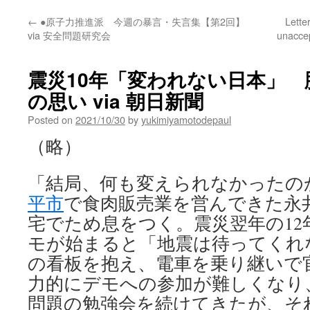
←
●原子力推進派 今週の暴言・失言集【第2回】
Lette
via 安全問題研究会
unaccep
震災10年「変われない日本」
の思い via 朝日新聞
Posted on
2021/10/30
by
yukimiyamotodepaul
（略）
「結局、何も変えられなかったの
平市
で食肉販売業を営んできた永井
宅でため息をつく。震災翌年の12
モが始まると「地震は待ってくれ
の看板を抱え、電車を乗り継いで
力的にデモへの参加が難しくなり
問題の勉強会を続けてきたが、そ