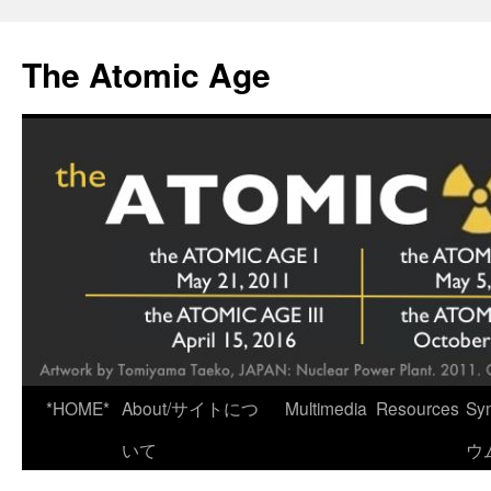
Skip
to
The Atomic Age
content
*HOME*
About/サイトにつ
Multimedia
Resources
Sy
いて
ウ