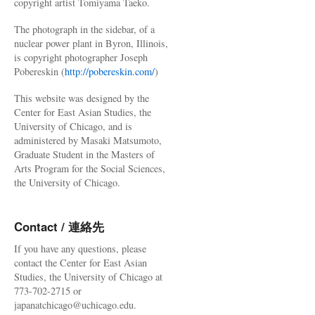
copyright artist Tomiyama Taeko.
The photograph in the sidebar, of a
nuclear power plant in Byron, Illinois,
is copyright photographer Joseph
Pobereskin (
http://pobereskin.com/
)
This website was designed by the
Center for East Asian Studies, the
University of Chicago, and is
administered by Masaki Matsumoto,
Graduate Student in the Masters of
Arts Program for the Social Sciences,
the University of Chicago.
Contact / 連絡先
If you have any questions, please
contact the Center for East Asian
Studies, the University of Chicago at
773-702-2715 or
japanatchicago@uchicago.edu.