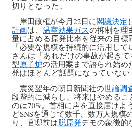
切りとなった。
岸田政権が今月22日に
閣議決定
計画
は、
温室効果ガス
の抑制を理
量に占める原発比率を従来の目標同
「必要な規模を持続的に活用して
さんは「あれだけの事故が起きて
型
原子炉
の活用案まで語られ始め
発はほとんど話題になっていない
震災翌年の朝日新聞社の
世論調
段階的に減らし、将来はやめるこ
のは70%。首相に声を直接届けよ
どSNSを通じて数千、数万人規模
り、官邸前は
脱原発
デモの象徴的