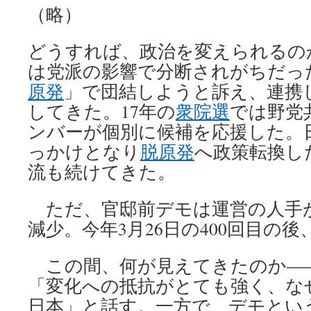
（略）
どうすれば、政治を変えられるの
は党派の影響で分断されがちだっ
原発
」で団結しようと訴え、連携
してきた。17年の
衆院選
では野党
ンバーが個別に候補を応援した。
っかけとなり
脱原発
へ政策転換し
流も続けてきた。
ただ、官邸前デモは運営の人手
減少。今年3月26日の400回目の
この間、何が見えてきたのか―
「変化への抵抗がとても強く、な
日本」と話す。一方で、デモとい