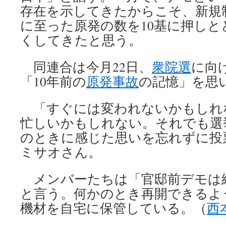
存在を示してきたからこそ、新規
に至った原発の数を10基に押しと
くしてきたと思う。
同連合は今月22日、
衆院選
に向
「10年前の
原発事故
の記憶」を思
「すぐには変われないかもしれ
忙しいかもしれない。それでも選
のときに感じた思いを忘れずに投
ミサオさん。
メンバーたちは「官邸前デモは
と言う。何かのとき再開できるよ
機材を自宅に保管している。（
西