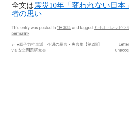
全文は
震災10年「変われない日本
者の思い
This entry was posted in
*日本語
and tagged
ミサオ・レッドウ
permalink
.
←
●原子力推進派 今週の暴言・失言集【第2回】
Lette
via 安全問題研究会
unaccep