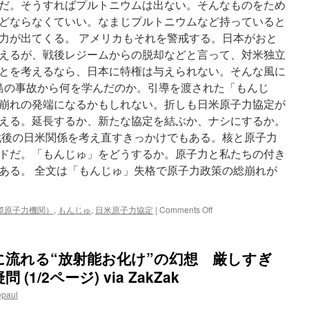
だ。そうすればプルトニウムは出ない。そんなものをため
どならなくていい。なまじプルトニウムなど持っていると
力が出てくる。 アメリカもそれを警戒する。日本がおと
えるが、戦後レジームからの脱却などと言って、対米独立
とを考えるなら、日本に特権は与えられない。そんな風に
福島の事故から何を学んだのか。引導を渡された「もんじ
崩れの発端になるかもしれない。折しも日米原子力協定が
を終える。延長するか、新たな協定を結ぶか、ナシにするか。
戦後の日米関係を考え直すきっかけでもある。核と原子力
ドだ。「もんじゅ」をどうするか。原子力と私たちの付き
ある。 全文は「もんじゅ」失格で原子力政策の総崩れが
on
際原子力機関）
,
もんじゅ
,
日米原子力協定
|
Comments Off
「も
ん
じ
に流れる“放射能お化け”の幻想 厳しすぎ
ゅ」
失
1/2ページ) via ZakZak
格
epaul
で
原