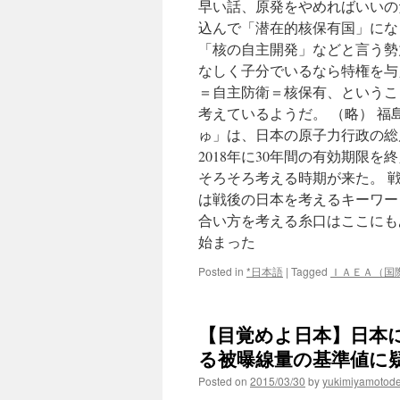
早い話、原発をやめればいいの
込んで「潜在的核保有国」にな
「核の自主開発」などと言う勢
なしく子分でいるなら特権を与
＝自主防衛＝核保有、というこ
考えているようだ。 （略） 
ゅ」は、日本の原子力行政の総
2018年に30年間の有効期限
そろそろ考える時期が来た。 
は戦後の日本を考えるキーワー
合い方を考える糸口はここにも
始まった
Posted in
*日本語
|
Tagged
ＩＡＥＡ（国
【目覚めよ日本】日本
る被曝線量の基準値に疑問 (
Posted on
2015/03/30
by
yukimiyamotod