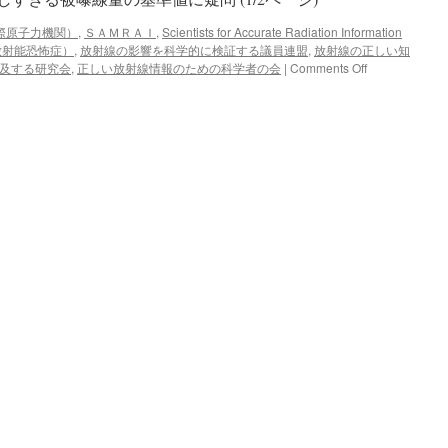
際原子力機関）
,
ＳＡＭＲＡＩ
,
Scientists for Accurate Radiation Information
放射能恐怖症）
,
放射線の影響を科学的に検証する議員連盟
,
放射線の正しい知
on
及する研究会
,
正しい放射線情報のための科学者の会
|
Comments Off
【目
覚
め
よ
日
本】
日
本
に
流
れ
る“放
射
能
お
化
け”の
幻
想
厳
し