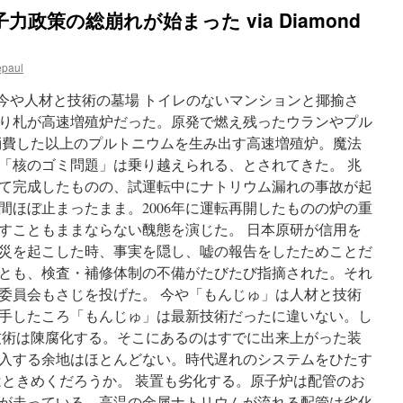
力
政策の総崩れが始まった via Diamond
規
制
委
epaul
が
検
て 今や人材と技術の墓場 トイレのないマンションと揶揄さ
査
見
り札が高速増殖炉だった。原発で燃え残ったウランやプル
直
消費した以上のプルトニウムを生み出す高速増殖炉。魔法
し
「核のゴミ問題」は乗り越えられる、とされてきた。 兆
へ
Ｉ
て完成したものの、試運転中にナトリウム漏れの事故が起
Ａ
0年間ほぼ止まったまま。2006年に運転再開したものの炉の重
Ｅ
すこともままならない醜態を演じた。 日本原研が信用を
Ａ
の
災を起こした時、事実を隠し、嘘の報告をしたためことだ
指
とも、検査・補修体制の不備がたびたび指摘された。それ
摘
委員会もさじを投げた。 今や「もんじゅ」は人材と技術
受
け
手したころ「もんじゅ」は最新技術だったに違いない。し
via
 技術は陳腐化する。そこにあるのはすでに出来上がった装
NHK
入する余地はほとんどない。時代遅れのシステムをひたす
News
Web
はときめくだろうか。 装置も劣化する。原子炉は配管のお
が走っている。高温の金属ナトリウムが流れる配管は劣化