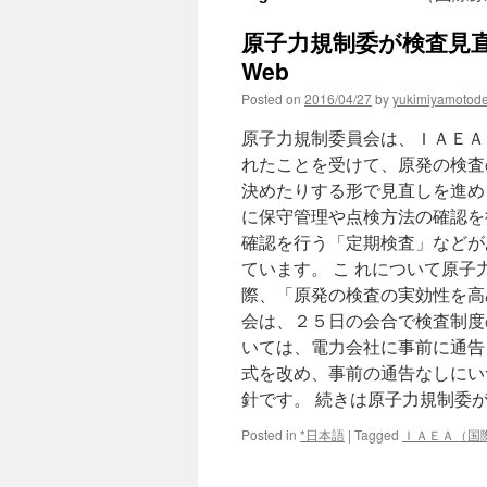
原子力規制委が検査見直しへ
Web
Posted on
2016/04/27
by
yukimiyamotod
原子力規制委員会は、ＩＡＥＡ
れたことを受けて、原発の検査
決めたりする形で見直しを進め
に保守管理や点検方法の確認を
確認を行う「定期検査」などが
ています。 こ れについて原
際、「原発の検査の実効性を高
会は、２５日の会合で検査制度
いては、電力会社に事前に通告
式を改め、事前の通告なしにい
針です。 続きは原子力規制委
Posted in
*日本語
|
Tagged
ＩＡＥＡ（国