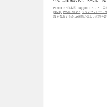
Posted in
*日本語
|
Tagged
ＩＡＥＡ（国
(SARI)
,
Wade Allison
,
ラジオフォビア（
識 を普及する会
,
放射線の正しい知識を普