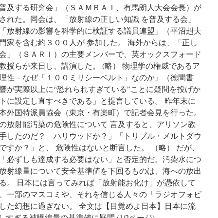
普及する研究会」（ＳＡＭＲＡＩ、有馬朗人大会会長）が
子
力
された。同会は、「放射線の正しい知識 を普及する会」
政
「放射線の影響を科学的に検証する議員連盟」（平沼赳夫
策
門家を含む約３００人が 参加した。 海外からは、「正し
の
総
会」（ＳＡＲＩ）の主要メンバーで、英オックスフォード
崩
教授らが来日し、講演した。 (略） 物理学の権威であるア
れ
理性－なぜ「１００ミリシーベルト」なのか』（徳間書
が
始
響が実際以上に“恐れられすぎている”ことに疑問を投げか
ま
トに設定し直すべきである」と提言している。 昨年末に
っ
本外国特派員協会（東京・有楽町）で記者会見を行った。
た
via
の放射能汚染の危険性について 言及すると、アリソン教
Diamond
手したのだ？ ハリウッドか？」「トリプル・メルトダウ
Online
ですか？」と、 危険性はないと断言した。 （略） だが、
「必ずしも達成する必要はない」と否定的だ。汚染水につ
放射線量について安全基準値を下回るものは、海への放出
る。 日本には言ってみれば「放射能お化け」が憑依して
、一部のマスコミや、それを信じる人々の「ラジオフォビ
した幻想に過ぎない。 全文は【目覚めよ日本】日本に流
すぎる被曝線量の基準値に疑問 (1/2ページ)