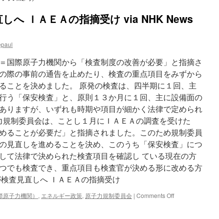
 ＩＡＥＡの指摘受け via NHK News
epaul
＝国際原子力機関から「検査制度の改善が必要」と指摘さ
の際の事前の通告を止めたり、検査の重点項目をみずから
ることを決めました。 原発の検査は、四半期に１回、主
行う「保安検査」と、原則１３か月に１回、主に設備面の
ありますが、いずれも時期や項目が細かく法律で定められ
子力規制委員会は、ことし１月にＩＡＥＡの調査を受けた
めることが必要だ」と指摘されました。このため規制委員
の見直しを進めることを決め、このうち「保安検査」につ
して法律で決められた検査項目を確認し ている現在の方
つでも検査でき、重点項目も検査官が決める形に改める方
が検査見直しへ ＩＡＥＡの指摘受け
on
際原子力機関）
,
エネルギー政策
,
原子力規制委員会
|
Comments Off
原
子