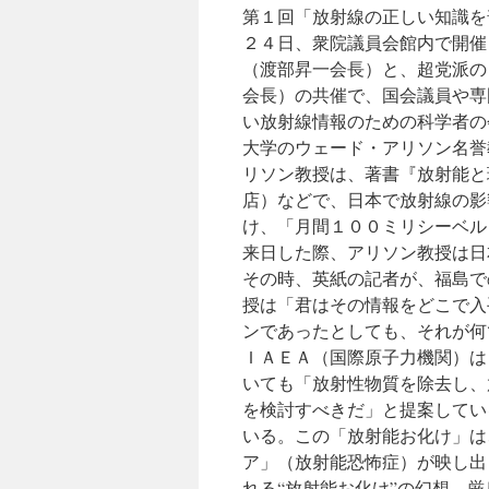
第１回「放射線の正しい知識を
２４日、衆院議員会館内で開催
（渡部昇一会長）と、超党派の
会長）の共催で、国会議員や専
い放射線情報のための科学者の
大学のウェード・アリソン名誉
リソン教授は、著書『放射能と
店）などで、日本で放射線の影
け、「月間１００ミリシーベル
来日した際、アリソン教授は日
その時、英紙の記者が、福島で
授は「君はその情報をどこで入
ンであったとしても、それが何
ＩＡＥＡ（国際原子力機関）は
いても「放射性物質を除去し、
を検討すべきだ」と提案してい
いる。この「放射能お化け」は
ア」（放射能恐怖症）が映し出
れる“放射能お化け”の幻想 厳し