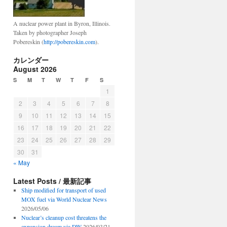
A nuclear power plant in Byron, Illinois.
Taken by photographer Joseph
Pobereskin (
http://pobereskin.com
).
カレンダー
August 2026
S
M
T
W
T
F
S
1
2
3
4
5
6
7
8
9
10
11
12
13
14
15
16
17
18
19
20
21
22
23
24
25
26
27
28
29
30
31
« May
Latest Posts / 最新記事
Ship modified for transport of used
MOX fuel via World Nuclear News
2026/05/06
Nuclear’s cleanup cost threatens the
expansion dream via DW
2026/03/21