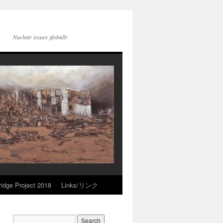
Nuclear issues globally
idge Project 2018
Links/リンク