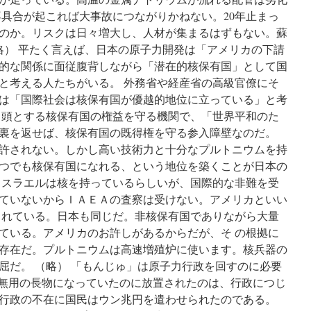
不具合が起これば大事故につながりかねない。20年止まっ
のか。リスクは日々増大し、人材が集まるはずもない。蘇
（略） 平たく言えば、日本の原子力開発は「アメリカの下請
的な関係に面従腹背しながら「潜在的核保有国」として国
と考える人たちがいる。 外務省や経産省の高級官僚にそ
は「国際社会は核保有国が優越的地位に立っている」と考
 頭とする核保有国の権益を守る機関で、「世界平和のた
裏を返せば、核保有国の既得権を守る参入障壁なのだ。
許されない。しかし高い技術力と十分なプルトニウムを持
つでも核保有国になれる、という地位を築くことが日本の
イスラエルは核を持っているらしいが、国際的な非難を受
ていないからＩＡＥＡの査察は受けない。アメリカといい
られている。日本も同じだ。非核保有国でありながら大量
ている。アメリカのお許しがあるからだが、そ の根拠に
存在だ。プルトニウムは高速増殖炉に使います。核兵器の
屈だ。 （略） 「もんじゅ」は原子力行政を回すのに必要
に無用の長物になっていたのに放置されたのは、行政につじ
行政の不在に国民はウン兆円を遣わせられたのである。