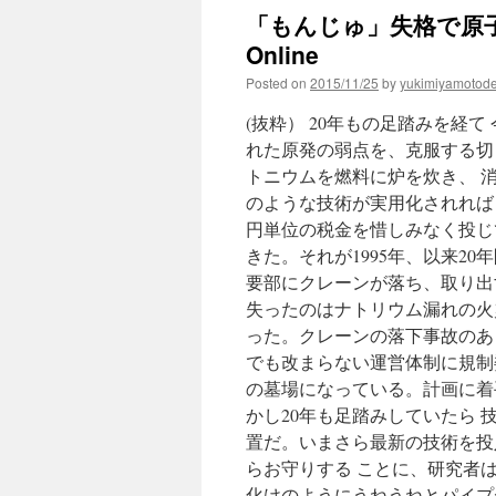
「もんじゅ」失格で原子力
Online
Posted on
2015/11/25
by
yukimiyamotod
(抜粋） 20年もの足踏みを経
れた原発の弱点を、克服する切
トニウムを燃料に炉を炊き、 
のような技術が実用化されれば
円単位の税金を惜しみなく投じ
きた。それが1995年、以来2
要部にクレーンが落ち、取り出
失ったのはナトリウム漏れの火
った。クレーンの落下事故のあ
でも改まらない運営体制に規制
の墓場になっている。計画に着
かし20年も足踏みしていたら
置だ。いまさら最新の技術を投
らお守りする ことに、研究者
化けのようにうねうねとパイプ