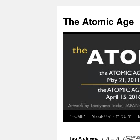
Skip
to
The Atomic Age
content
*HOME*
About/サイトについて
ＩＡＥＡ（国際原
Tag Archives: