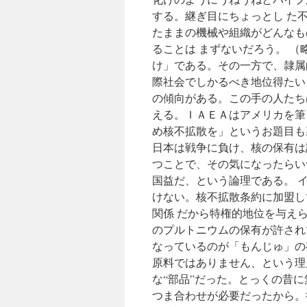
する。継ぎ目にちょっとし た
たままの機械や組織がどんなも
ることは まずないだろう。 
け」である。その一方で、隷属
際社会でしかるべき地位得たい
の傾向がある。この手の人たち
える。ＩＡＥＡはアメリカを筆
め核不拡散を」というお題目も
日本は戦争に負け、核の保有は
つことで、その気になったらい
国益だ、という論理である。 
けない。核不拡散条約に加盟し
関係 だから特権的地位を与え
のプルトニウムの保有が許され
なっているのが「もんじゅ」の
原料ではありません、という理
な“部品”だった。とっくの昔
つま合わせが必要だったから。