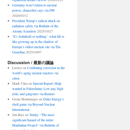
Germany won’t return to nuclear
power, chancellor says via DW
2026/03/12
President Trump’s radical attack on
radiation safety via Bulletin of the
Atomic Scientists
2025/10/27
‘It’s Sellafield or nothing’: what life is
like growing up in the shadow of
Europe’s oldest nuclear site via The
Guardian
2025/10/07
Discussion / 最新の議論
Leonsz
on
Combating corrosion in the
world’s aging nuclear reactors via
c&en
Mark Ultra
on
Special Report: Help
wanted in Fukushima: Low pay, high
risks and gangsters via Reuters
Grom Montenegro
on
Duke Energy’s
shell game via Beyond Nuclear
International
Jim Rice
on
Trinity: “The most
significant hazard of the entire
Manhattan Project” via Bulletin of