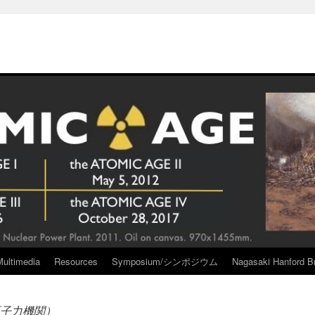
Multimedia
Resources
Symposium/シンポジウム
Nagasaki Hanford Br
子力機関）