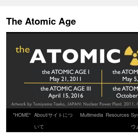
Skip
to
The Atomic Age
content
*HOME*
About/サイトにつ
Multimedia
Resources
Sy
いて
ウ