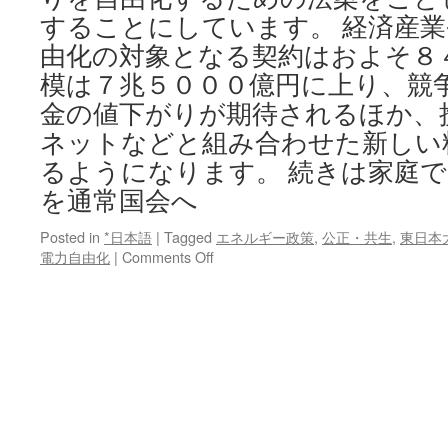
することにしています。 経済産
由化の対象となる契約はおよそ８
模は７兆５０００億円に上り、競
金の値下がりが期待されるほか、
ネットなどと組み合わせた新しい
るようになります。 続きは家庭で
を通常国会へ
Posted in
*日本語
|
Tagged
エネルギー政策
,
公正・共生
,
東日本
on
電力自由化
|
Comments Off
家
庭
で
も
電
力
自
由
化