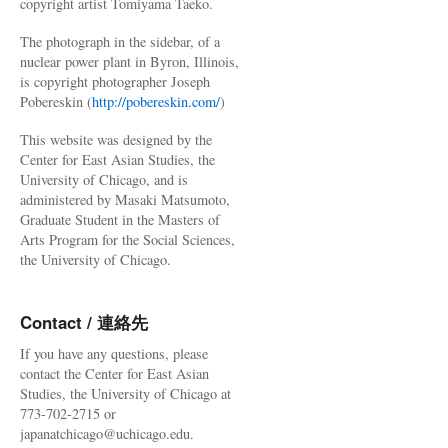
copyright artist Tomiyama Taeko.
The photograph in the sidebar, of a
nuclear power plant in Byron, Illinois,
is copyright photographer Joseph
Pobereskin (
http://pobereskin.com/
)
This website was designed by the
Center for East Asian Studies, the
University of Chicago, and is
administered by Masaki Matsumoto,
Graduate Student in the Masters of
Arts Program for the Social Sciences,
the University of Chicago.
Contact / 連絡先
If you have any questions, please
contact the Center for East Asian
Studies, the University of Chicago at
773-702-2715 or
japanatchicago@uchicago.edu.