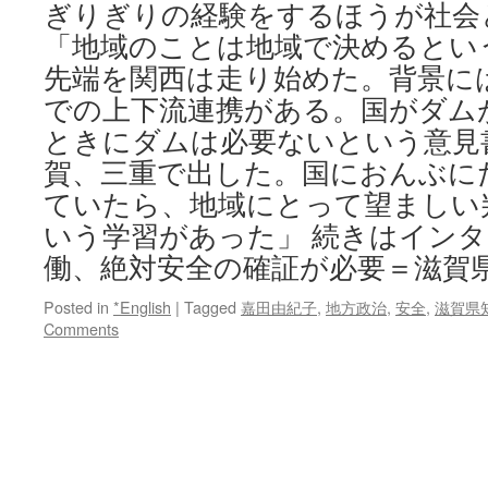
ぎりぎりの経験をするほうが社会
「地域のことは地域で決めるとい
先端を関西は走り始めた。背景に
での上下流連携がある。国がダム
ときにダムは必要ないという意見
賀、三重で出した。国におんぶに
ていたら、地域にとって望ましい
いう学習があった」 続きはイン
働、絶対安全の確証が必要＝滋賀
Posted in
*English
|
Tagged
嘉田由紀子
,
地方政治
,
安全
,
滋賀県
Comments