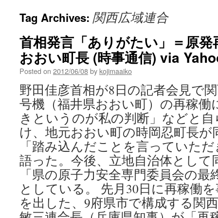
関西広域連合
Tag Archives:
首相発言「ありがたい」＝原発
おおい町長 (時事通信) via Ya
Posted on
2012/06/08
by
kojimaaiko
野田佳彦首相が8日の記者会見で関
号機（福井県おおい町）の再稼働
きというのが私の判断」などと自
け、地元おおい町の時岡忍町長が
「踏み込んだことを言っていただ
語った。今後、立地自治体として
「県の原子力安全専門委員会の最
としている。 先月30日に再稼働
を出した、9府県市で構成する関
敏三連合長（兵庫県知事）が「再