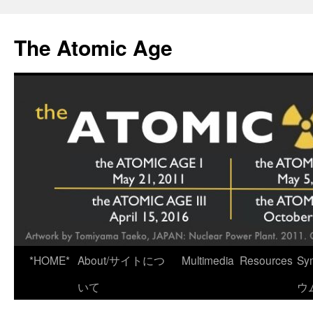
Skip
to
The Atomic Age
content
*HOME*
About/サイトにつ
Multimedia
Resources
Sy
いて
ウ