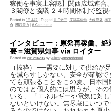
稼働を事実上容認】関西広域連合
３閣僚と協議 ２４時間体制で監視
Posted in
*日本語
|
Tagged
井戸敏三
,
原発再稼働
,
大飯原発
,
橋
合
,
関西電力
|
5 Comments
インタビュー：原発再稼働、絶
要＝滋賀県知事 via ロイター
Posted on
2012/04/06
by
yukimiyamotodepaul
（抜粋） ──需要に対して供給が
を減らすしかない。安全が確認で
ても頑張ることをこの夏、日本国
のではと個人的には思うが、その
いる。 「エネルギーや電気に対
ないといけない。無尽蔵にいつで
るものではない。われわれも夏少