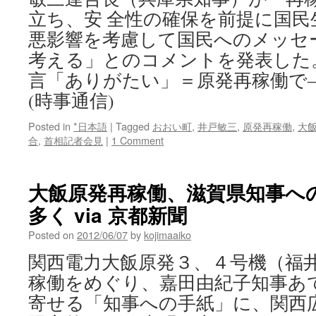
立ち、安 全性の確保を前提に国民
悪影響を考慮して国民へのメッセ
考える」とのコメントを発表した
言「ありがたい」＝原発再稼働で
(時事通信)
Posted in
*日本語
|
Tagged
おおい町
,
井戸敏三
,
原発再稼働
,
大
合
,
首相記者会見
|
1 Comment
大飯原発再稼働、滋賀県知事へ
多く via 京都新聞
Posted on
2012/06/07
by
kojimaaiko
関西電力大飯原発３、４号機（福
稼働をめぐり、嘉田由紀子知事あ
寄せる「知事への手紙」に、関西広