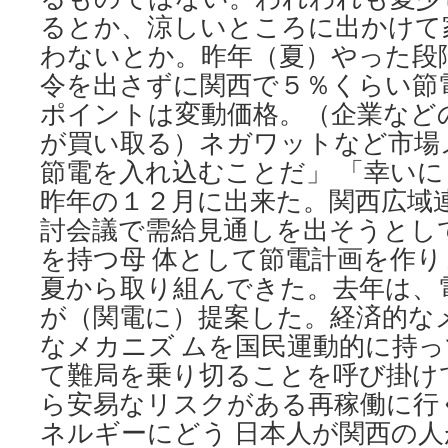
るとか、涼しいところに出かけて
わないとか。昨年（夏）やった段
令を出さずに関西で５％くらい節
ポイントは変動価格。（企業など
が買い取る）ネガワットなど市場
節電を入れ込むことだ」 「幸い
昨年の１２月に出来た。関西広域
討会議で需給見通しを出そうとし
を持つ母 体として節電計画を作
夏から取り組んできた。去年は、
が（関電に）提案した。経済的な
なメカニズ ムを国民運動的に持
て難局を乗り切ることを呼び掛け
ら安易なリスクがある再稼働に行
ネルギーにどう 日本人が関西の