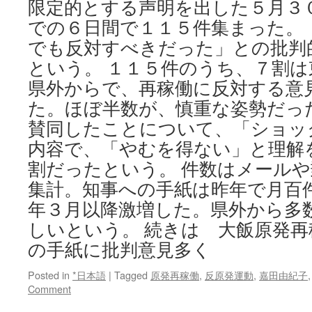
限定的とする声明を出した５月３
での６日間で１１５件集まった。
でも反対すべきだった」との批判
という。 １１５件のうち、７割
県外からで、再稼働に反対する意
た。ほぼ半数が、慎重な姿勢だっ
賛同したことについて、「ショッ
内容で、「やむを得ない」と理解
割だったという。 件数はメール
集計。知事への手紙は昨年で月百
年３月以降激増した。県外から多
しいという。 続きは 大飯原発
の手紙に批判意見多く
Posted in
*日本語
|
Tagged
原発再稼働
,
反原発運動
,
嘉田由紀子
Comment