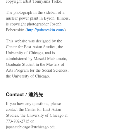
copyright artist Tomiyama Taeko.
The photograph in the sidebar, of a
nuclear power plant in Byron, Illinois,
is copyright photographer Joseph
Pobereskin (
http://pobereskin.com/
)
This website was designed by the
Center for East Asian Studies, the
University of Chicago, and is
administered by Masaki Matsumoto,
Graduate Student in the Masters of
Arts Program for the Social Sciences,
the University of Chicago.
Contact / 連絡先
If you have any questions, please
contact the Center for East Asian
Studies, the University of Chicago at
773-702-2715 or
japanatchicago@uchicago.edu.