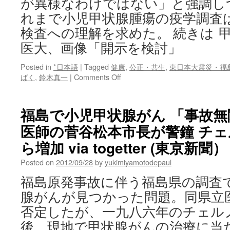
が異様なわけではない」と強調し
れまで小児甲状腺腫瘍の疫学調査
検査への理解を求めた。 続きは 
医大、画像「開示を検討」
Posted in
*日本語
|
Tagged
健康
,
公正・共生
,
東日本大震災・福
on
ばく
,
鈴木真一
|
Comments Off
甲
状
腺
福島で小児甲状腺がん 「事故
検
医師の菅谷松本市長が警鐘 チ
査:
福
ら増加 via togetter (東京新聞）
島
県
Posted on
2012/09/28
by
yukimiyamotodepaul
立
福島原発事故に伴う福島県の調査
医
大、
腺がんが見つかった問題。同県立
画
否定したが、一九八六年のチェル
像
「開
後、現地で甲状腺がんの治療に当