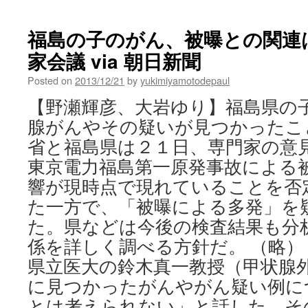
甲
状
腺
福島の子のがん、被曝との関連
が
家会議 via 朝日新聞
ん
の
Posted on
2013/12/21
by
yukimiyamotodepaul
子
供
【野瀬輝彦、大岩ゆり】福島県の
「原
腺がんやその疑いが見つかったこ
発
影
省と福島県は２１日、専門家の意
響
東京電力福島第一原発事故による
考
え
響が現時点で現れていることを否
に
た一方で、「被曝による多発」を
く
い」
た。県などは今後の検査結果も分
福
係を詳しく調べる方針だ。 （略）
島
県立医大の鈴木真一教授（甲状腺
の
検
に見つかったがんやがん疑い例に
査
とは考えられない」と話した。そ
で