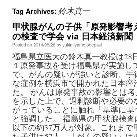
鈴木真一
Tag Archives:
甲状腺がんの子供「原発影響考
の検査で学会 via 日本経済新聞
Posted on
2014/08/28
by
yukimiyamotodepaul
福島県立医大の鈴木真一教授は28
１原発事故を受け福島県が実施し
で、がんの疑いが強いと診断、手
な症例を横浜市で開かれた日本癌
た。 がんは原発事故の影響とは
を示した上で、過剰診断や必要の
がっていることに触れ「基準に基
と強調した。 福島県の甲状腺検査
以下の約37万人が対象。これまで
た子供は57人、「がんの疑い」は