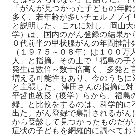
学
「がんが見つかった子どもの年齢
会
多く、若年齢が多いチェルノブイ
via
日
と説明した。 これに対し、岡山
本
学）は、国内のがん登録の結果か
経
済
０代前半の甲状腺がんの年間推計
新
（１９７５～０８年）は１００万
聞
人」と指摘。その上で「福島の子
発生は数倍～数十倍高く、多発と
増える可能性もあり、今のうちに
と主張した。 津田さんの指摘に
平哲也教授（疫学）らから、福島
録」と比較をするのは、科学的に
出た。がん登録で集計されるがん
から受診して見つかったものだが
症状の子どもを網羅的に調べてお