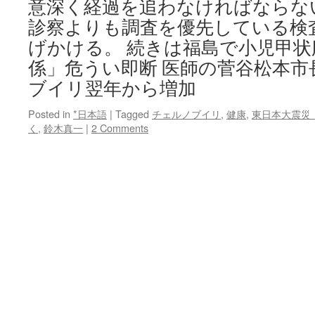
意深く経過を追わなければならな
診察よりも調査を優先している検
げかける。 続きは福島で小児甲状
係」危うい即断 医師の菅谷松本市
ブイリ翌年から増加
Posted in
*日本語
|
Tagged
チェルノブイリ
,
健康
,
東日本大震災
く
,
鈴木真一
|
2 Comments