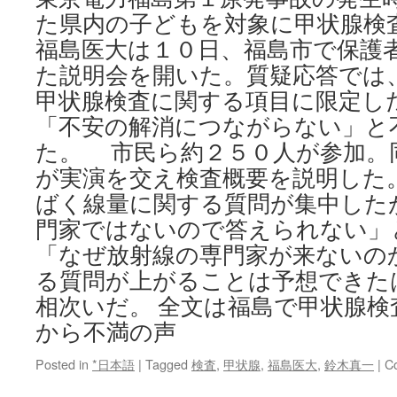
た県内の子どもを対象に甲状腺検
福島医大は１０日、福島市で保護
た説明会を開いた。質疑応答では
甲状腺検査に関する項目に限定し
「不安の解消につながらない」と
た。 市民ら約２５０人が参加。
が実演を交え検査概要を説明した
ばく線量に関する質問が集中した
門家ではないので答えられない」
「なぜ放射線の専門家が来ないの
る質問が上がることは予想できた
相次いだ。 全文は福島で甲状腺検
から不満の声
Posted in
*日本語
|
Tagged
検査
,
甲状腺
,
福島医大
,
鈴木真一
|
C