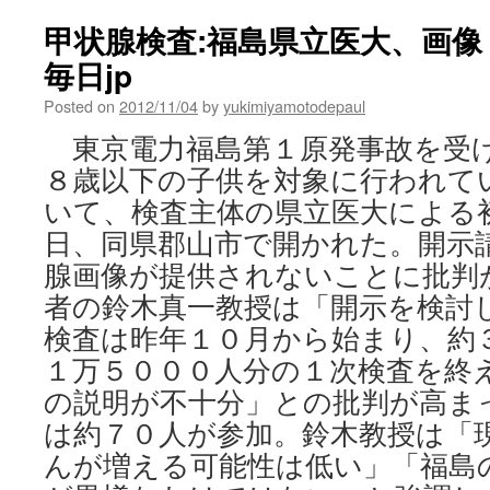
甲状腺検査:福島県立医大、画像
毎日jp
Posted on
2012/11/04
by
yukimiyamotodepaul
東京電力福島第１原発事故を受
８歳以下の子供を対象に行われて
いて、検査主体の県立医大による
日、同県郡山市で開かれた。開示
腺画像が提供されないことに批判
者の鈴木真一教授は「開示を検討
検査は昨年１０月から始まり、約
１万５０００人分の１次検査を終
の説明が不十分」との批判が高ま
は約７０人が参加。鈴木教授は「
んが増える可能性は低い」「福島