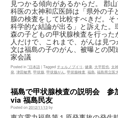
見つかる傾向があるからだ。 郡
科医の太神和広医師は「県外の子
腺の検査をして比較すべきだ。そ
科学的な結論が出る」と訴えた。
森の子どもの甲状腺検査を行った
人だけで、これまで、がんは見つ
文は福島の子のがん、被曝との関
家会議
Posted in
*日本語
|
Tagged
チェルノブイリ
,
健康
,
大平哲也
,
太
発
,
津田敏秀
,
甲状腺
,
甲状腺がん
,
甲状腺検査
,
福島
,
福島県立医
福島で甲状腺検査の説明会 参
via 福島民友
Posted on
2012/11/13
by
東京電力福島第１原発事故の発生