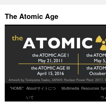
Skip
to
The Atomic Age
content
*HOME*
About/サイトにつ
Multimedia
Resources
Sy
いて
ウ