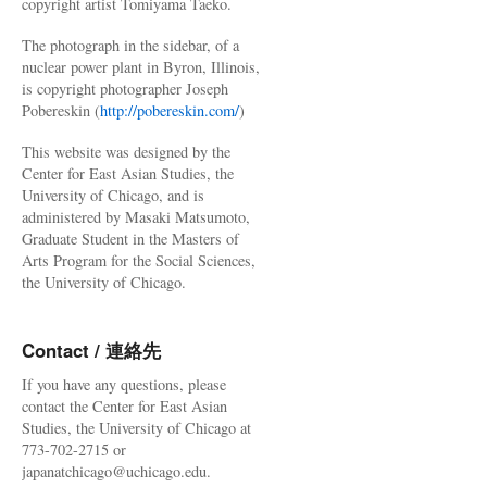
copyright artist Tomiyama Taeko.
The photograph in the sidebar, of a
nuclear power plant in Byron, Illinois,
is copyright photographer Joseph
Pobereskin (
http://pobereskin.com/
)
This website was designed by the
Center for East Asian Studies, the
University of Chicago, and is
administered by Masaki Matsumoto,
Graduate Student in the Masters of
Arts Program for the Social Sciences,
the University of Chicago.
Contact / 連絡先
If you have any questions, please
contact the Center for East Asian
Studies, the University of Chicago at
773-702-2715 or
japanatchicago@uchicago.edu.