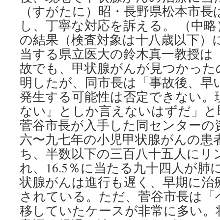
示
（すがたに）昭・長野県松本市長
を
検
し、丁寧な対応を訴える。 （中略
討」
の結果（検査対象は十八歳以下）
via
毎
当する県立医大の鈴木真一教授は
日
故でも、甲状腺がんが見つかった
jp
明したが、同市長は「事故後、早
発生する可能性は否定できない。
ない』としか言えないはずだ」と
菅谷市長が入手した同センターの
六〜九七年の小児甲状腺がんの患
ち、半数以下の三百八十五人にリ
れ、16.5％に当たる九十四人が肺
状腺がんは進行も遅く、早期に治
されている。ただ、菅谷市長は「
移していたケースが非常に多い。