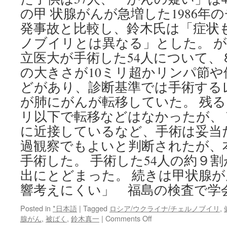
の甲 状腺がんが急増した1986年
発事故と比較し、鈴木氏は「症状
ノブイリとは異なる」とした。 が
立医大が手術した54人について、
の大きさが10ミリ超かリンパ節
どがあり、診断基準では手術する
が肺にがんが転移していた。 残る
リ以下で転移などはなかったが、
に近接しているなど、手術は妥当
過観察でもよいと判断されたが、
手術した。 手術した54人の約９
出にとどまった。 続きは甲状腺
響考えにくい」 福島の検査で学
Posted in
*日本語
|
Tagged
ロシア/ウクライナ/チェルノブイリ
,
on
腺がん
,
被ばく
,
鈴木真一
|
Comments Off