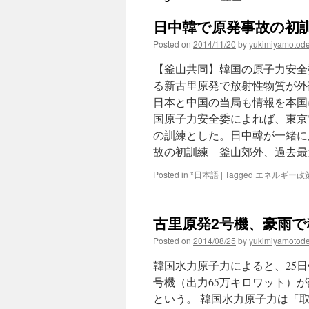
日中韓で原発事故の初訓
Posted on
2014/11/20
by
yukimiyamotod
【釜山共同】韓国の原子力安全
る新古里原発で放射性物質が外
日本と中国の当局も情報を本国
国原子力安全委によれば、東京
の訓練とした。日中韓が一緒に
故の初訓練 釜山郊外、過去
Posted in
*日本語
|
Tagged
エネルギー政
古里原発2号機、豪雨で稼
Posted on
2014/08/25
by
yukimiyamotod
韓国水力原子力によると、25日
号機（出力65万キロワット）
という。 韓国水力原子力は「