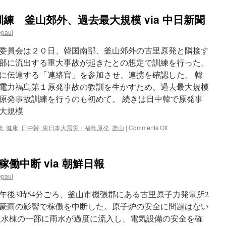
練 釜山郊外、過去最大規模 via 中日新聞
epaul
委員会は２０日、韓国南部、釜山郊外の古里原発と隣接す
部に流出する重大事故が起きたとの想定で訓練を行った。
に伝達する「連絡官」を参加させ、連携を確認した。 韓
電力福島第１原発事故の教訓を生かすため、過去最大規模
原発事故訓練を行うのも初めて。 続きは日中韓で原発事
最大規模
on
策
,
健康
,
日中韓
,
東日本大震災・福島原発
,
釜山
|
Comments Off
日
中
韓
働中断 via 朝鮮日報
で
原
epaul
発
事
午後3時54分ごろ、釜山市機張郡にある古里原子力発電所2
故
が豪雨の影響で稼働を中断した。原子炉の安全に問題はない
の
取水棟の一部に雨水が過度に流入し、電気設備の安全を確
初