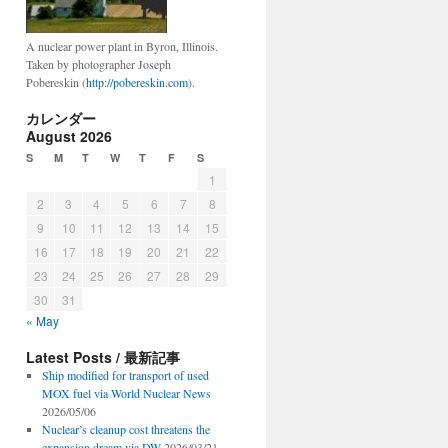
A nuclear power plant in Byron, Illinois.
Taken by photographer Joseph
Pobereskin (
http://pobereskin.com
).
カレンダー
August 2026
S
M
T
W
T
F
S
1
2
3
4
5
6
7
8
9
10
11
12
13
14
15
16
17
18
19
20
21
22
23
24
25
26
27
28
29
30
31
« May
Latest Posts / 最新記事
Ship modified for transport of used
MOX fuel via World Nuclear News
2026/05/06
Nuclear’s cleanup cost threatens the
expansion dream via DW
2026/03/21