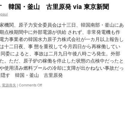
古
 韓国・釜山 古里原発 via 東京新聞
里
原
epaul
発
１
家機関、原子力安全委員会は十三日、韓国南部・釜山にあ
号
期点検期間中に外部電源が供給 されず、非常発電機も作
機
電力事業者の韓国水力原子力株式会社が一カ月以上報告し
を
再
は十二日夜、事 態を重視して今月四日から再稼働してい
稼
 同委によると、事故は二月九日午後八時ごろ発生。外部
働
た。ただ、原子炉の稼働を停止した状態の点検中だったと
へ…
電
や使用済み燃料プールの冷却に支障が出かねない事故だっ
力
月隠す 韓国・釜山 古里原発
逼
迫
on
,
電源喪失
|
Comments Off
で
全
via
電
Yomiuri
源
online
喪
失、
１
カ
月
隠