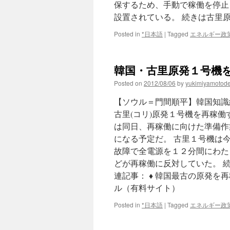
保するため、手動で稼働を停止
設置されている。 続きは古里
Posted in
*日本語
|
Tagged
エネルギー政
韓国・古里原発１号機を再稼働
Posted on
2012/08/06
by
yukimiyamotod
【ソウル＝門間順平】韓国知識
古里(コリ)原発１号機を再稼
は同日、再稼働に向けた準備作
になる予定だ。 古里１号機は
故障で全電源を１２分間にわた
どが再稼働に反対していた。 
連記事： ♦ 韓国最古の原発を再
ル（有料サイト）
Posted in
*日本語
|
Tagged
エネルギー政