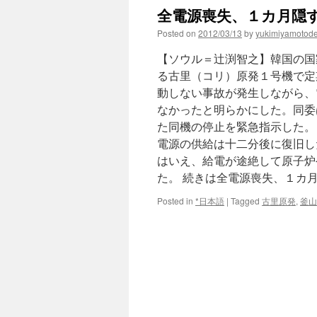
全電源喪失、１カ月隠す
Posted on
2012/03/13
by
yukimiyamotod
【ソウル＝辻渕智之】韓国の国
る古里（コリ）原発１号機で定
動しない事故が発生しながら、
なかったと明らかにした。同委
た同機の停止を緊急指示した。
電源の供給は十二分後に復旧し
はいえ、給電が途絶して原子炉
た。 続きは全電源喪失、１カ
Posted in
*日本語
|
Tagged
古里原発
,
釜山