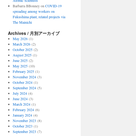
Atomic Scientists
Barbarra BBonney
on
COVID-19
spreading among workers on
Fukushima plant, related projects via
The Mainichi
Archives / 月別アーカイブ
May 2026
(1)
March 2026
(2)
October 2025
(2)
August 2025
(1)
June 2025
(2)
May 2025
(10)
February 2025
(1)
November 2024
(3)
October 2024
(1)
September 2024
(5)
July 2024
(4)
June 2024
(3)
March 2024
(1)
February 2024
(6)
January 2024
(4)
November 2023
(8)
October 2023
(1)
September 2023
(7)