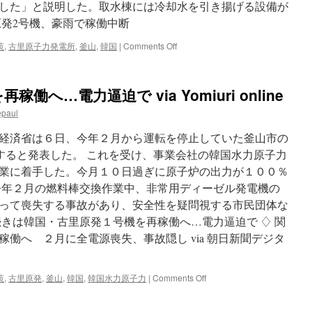
訓
した」と説明した。取水棟には冷却水を引き揚げる設備が
練
原発2号機、豪雨で稼働中断
釜
山
on
策
,
古里原子力発電所
,
釜山
,
韓国
|
Comments Off
郊
古
外、
里
過
原
去
へ…電力逼迫で via Yomiuri online
発
最
2
epaul
大
号
規
機、
経済省は６日、今年２月から運転を停止していた釜山市の
模
豪
via
働すると発表した。 これを受け、事業会社の韓国水力原子力
雨
中
業に着手した。今月１０日過ぎに原子炉の出力が１００％
で
日
稼
今年２月の燃料棒交換作業中、非常用ディーゼル発電機の
新
働
聞
って喪失する事故があり、安全性を疑問視する市民団体な
中
続きは韓国・古里原発１号機を再稼働へ…電力逼迫で ♢ 関
断
via
稼働へ ２月に全電源喪失、事故隠し via 朝日新聞デジタ
朝
鮮
日
on
策
,
古里原発
,
釜山
,
韓国
,
韓国水力原子力
|
Comments Off
報
韓
国・