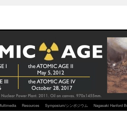
Multimedia
Resources
Symposium/シンポジウム
Nagasaki Hanford Br