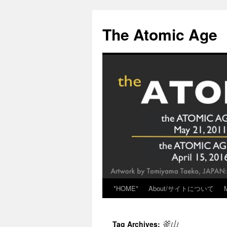
Skip
to
The Atomic Age
content
*HOME*
About/サイトについて
釜山
Tag Archives: