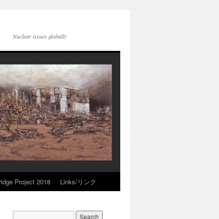
Nuclear issues globally
idge Project 2018
Links/リンク