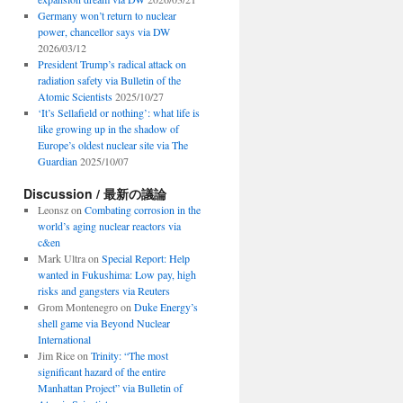
Germany won’t return to nuclear
power, chancellor says via DW
2026/03/12
President Trump’s radical attack on
radiation safety via Bulletin of the
Atomic Scientists
2025/10/27
‘It’s Sellafield or nothing’: what life is
like growing up in the shadow of
Europe’s oldest nuclear site via The
Guardian
2025/10/07
Discussion / 最新の議論
Leonsz
on
Combating corrosion in the
world’s aging nuclear reactors via
c&en
Mark Ultra
on
Special Report: Help
wanted in Fukushima: Low pay, high
risks and gangsters via Reuters
Grom Montenegro
on
Duke Energy’s
shell game via Beyond Nuclear
International
Jim Rice
on
Trinity: “The most
significant hazard of the entire
Manhattan Project” via Bulletin of