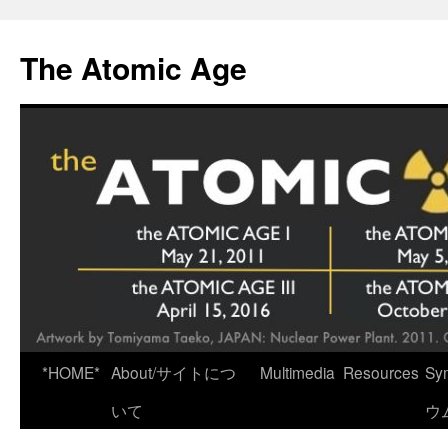
Skip
to
The Atomic Age
content
*HOME*
About/サイトにつ
Multimedia
Resources
Sy
いて
ウ