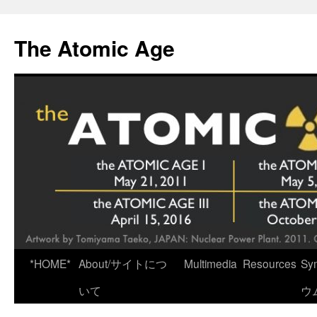
Skip
to
The Atomic Age
content
*HOME*
About/サイトにつ
Multimedia
Resources
Sy
いて
ウ