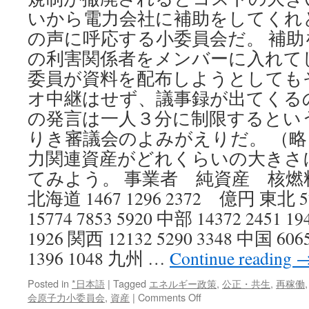
非
いから電力会社に補助をしてくれ
論
理
の声に呼応する小委員会だ。 補
的
の利害関係者をメンバーに入れて
記
委員が資料を配布しようとしても
述
via
オ中継はせず、議事録が出てくる
琉
の発言は一人３分に制限するとい
球
新
りき審議会のよみがえりだ。 （略
報
力関連資産がどれくらいの大きさ
てみよう。 事業者 純資産 核燃
北海道 1467 1296 2372 億円 東北 57
15774 7853 5920 中部 14372 2451 1
1926 関西 12132 5290 3348 中国 606
1396 1048 九州 …
Continue reading
Posted in
*日本語
|
Tagged
エネルギー政策
,
公正・共生
,
再稼働
on
会原子力小委員会
,
資産
|
Comments Off