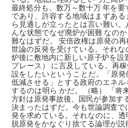
最終処分も、数万～数十万 年を要
であり、許容する地域はまずある
ら見通しが立ったとは言い難い。
んな状態でなぜ廃炉が困難 なの
難なはずだ。 安倍政権は原発の
世論の反発を受けている。それな
炉後に敷地内に新しい原子炉を設
プレース） に言及している。再
設をしたいということだ。「原発
低減させる」とする政府のエネル
するのは明ら かだ。 （略） 「
方針は原発事故後、国民が参加す
決まったはずだ。今も世論調査で
発を求めている。それなのに、透
脱原発をかなぐり捨てる論理が説