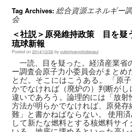
総合資源エネルギー
Tag Archives:
会
＜社説＞原発維持政策 目を疑う
琉球新報
Posted on
2014/12/26
by
yukimiyamotodepaul
一読、目を疑った。経済産業省
ー調査会原子力小委員会がまとめ
とだ。そこにはこうある。 「原
かでなければ（廃炉の）判断がし
違いであろう。論理的には「放射
方法が明らかでなければ、原発存
難」と書かねばならない。 使用
して新たな燃料とする核燃料サイ
いる。地底に埋めるといった高レ