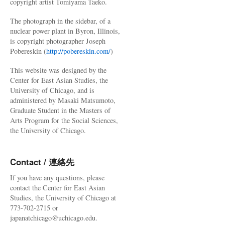
copyright artist Tomiyama Taeko.
The photograph in the sidebar, of a
nuclear power plant in Byron, Illinois,
is copyright photographer Joseph
Pobereskin (
http://pobereskin.com/
)
This website was designed by the
Center for East Asian Studies, the
University of Chicago, and is
administered by Masaki Matsumoto,
Graduate Student in the Masters of
Arts Program for the Social Sciences,
the University of Chicago.
Contact / 連絡先
If you have any questions, please
contact the Center for East Asian
Studies, the University of Chicago at
773-702-2715 or
japanatchicago@uchicago.edu.