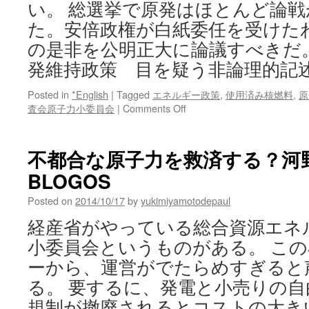
い。 総選挙で原発はほとんど論
た。安倍政権が白紙委任を受けた
の是非を公明正大に論議すべきだ
発維持政策 目を疑う非論理的記
Posted in
*English
|
Tagged
エネルギー政策
,
使用済み核燃料
,
原
on
査会原子力小委員会
|
Comments Off
＜
社
説
不都合な原子力を救済する？河野太
＞
BLOGOS
原
発
Posted on
2014/10/17
by
yukimiyamotodepaul
維
持
経産省がやっている総合資源エネ
政
小委員会というものがある。 こ
策
目
ーから、運営がでたらめすぎると
を
る。 要するに、発電と小売りの
疑
う
規制が撤廃されるとコストの大き